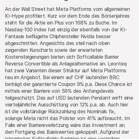
gleichzeitig auf der Angebots- wie auch der Nachfrageseite
An der Wall Street hat Meta Platforms vom allgemeinen
aktiv sein. Die Handels- oder Absicherungsgeschäfte der
KI-Hype profitiert. Kurz vor dem Ende des Börsenjahres
Emittentin und/oder der Lead Manager und/oder
steht für die Aktie ein Plus von 168% zu Buche. Im
beauftragter Drittparteien können den Preis des Basiswerts
Nasdaq-100 Index hat einzig der ebenfalls von der KI-
beeinflussen und können einen Einfluss darauf haben, ob der
Fantasie beflügelte Chiphersteller Nvidia besser
relevante Barrier Level, falls es einen solchen gibt, erreicht
abgeschnitten. Angesichts des steil nach oben
wird.
zeigenden Kurscharts sowie der erwarteten
Kostensteigerungen bieten sich Softcallable Barrier
Performance
Reverse Convertible als Anlagealternative an. Leonteq
Die vergangene Kursentwicklung ist keine Indikation oder
hat zwei Varianten dieser Struktur auf Meta Platforms
Garantie für die zukünftige Performance eines Produktes
neu im Angebot. Bei einem auf CHF lautenden BRC
oder Basiswertes. Der Wert von Anlagen kann Schwankungen
beträgt der garantierte Coupon 9% p.a. Diese Chance ist
unterworfen sein, und die Anleger erhalten unter Umständen
mittels einer Barriere von 59% des Anfangslevels
nicht den gesamten investierten Betrag zurück. Auch
teilgeschützt. Das auf USD lautenden Pendant wirft eine
Wechselkursschwankungen könnten den Wert einer Anlage
vierteljährliche Ausschüttung von 12% p.a. ab. Auch hier
steigern oder verringern.
ist die vollständige Rückzahlung des Nominals fix,
solange Meta nicht das Polster von 41% aufbraucht. Im
Verkaufsrestriktionen
Falle einer Barriereverletzung wäre das Investment an
Es wurde/wird nichts unternommen, um ein öffentliches
den Fortgang des Basiswertes gekoppelt. Aufgrund der
Angebot der Produkte oder den Besitz oder die Verteilung
integrierten Softcallable Funktion ist eine vorzeitige