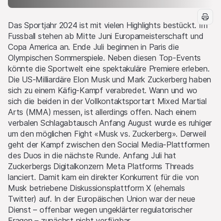
Das Sportjahr 2024 ist mit vielen Highlights bestückt. Im
Fussball stehen ab Mitte Juni Europameisterschaft und
Copa America an. Ende Juli beginnen in Paris die
Olympischen Sommerspiele. Neben diesen Top-Events
könnte die Sportwelt eine spektakuläre Premiere erleben.
Die US-Milliardäre Elon Musk und Mark Zuckerberg haben
sich zu einem Käfig-Kampf verabredet. Wann und wo
sich die beiden in der Vollkontaktsportart Mixed Martial
Arts (MMA) messen, ist allerdings offen. Nach einem
verbalen Schlagabtausch Anfang August wurde es ruhiger
um den möglichen Fight «Musk vs. Zuckerberg». Derweil
geht der Kampf zwischen den Social Media-Plattformen
des Duos in die nächste Runde. Anfang Juli hat
Zuckerbergs Digitalkonzern Meta Platforms Threads
lanciert. Damit kam ein direkter Konkurrent für die von
Musk betriebene Diskussionsplattform X (ehemals
Twitter) auf. In der Europäischen Union war der neue
Dienst – offenbar wegen ungeklärter regulatorischer
Fragen – zunächst nicht verfügbar.