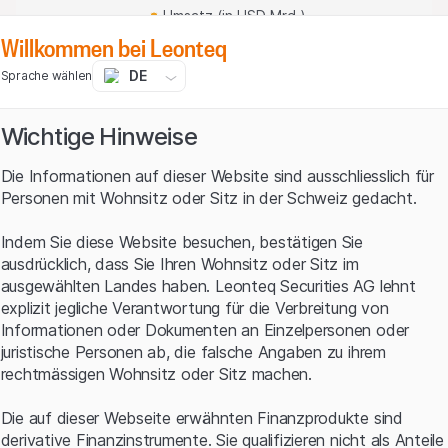
Umsatz (in USD Mrd.)
Operative Marge (in %)
Willkommen bei Leonteq
DE
Sprache wählen
Quelle: Meta Platforms, Stand: 25.10.2023
Wichtige Hinweise
Historische Daten sind kein verlässlicher Indikator für
zukünftige Entwicklungen.
Die Informationen auf dieser Website sind ausschliesslich für
KI als Investmentpriorität
Personen mit Wohnsitz oder Sitz in der Schweiz gedacht.
Indem Sie diese Website besuchen, bestätigen Sie
Im Zeitraum Juli bis September hat der Konzern die Wall
ausdrücklich, dass Sie Ihren Wohnsitz oder Sitz im
Street-Erwartungen sowohl beim Umsatz als auch dem
ausgewählten Landes haben. Leonteq Securities AG lehnt
Ergebnis übertroffen. Gleichzeitig machte Meta
explizit jegliche Verantwortung für die Verbreitung von
Platforms bei der operativen Marge einen Sprung. Mit
Informationen oder Dokumenten an Einzelpersonen oder
40% lag sie im Berichtsquartal so hoch, wie seit mehr als
juristische Personen ab, die falsche Angaben zu ihrem
zwei Jahren nicht mehr. Während Meta auf der
rechtmässigen Wohnsitz oder Sitz machen.
Umsatzseite von steigenden Werbeeinnahmen
profitierte, halfen bei der Profitabilität auch die
Die auf dieser Webseite erwähnten Finanzprodukte sind
rückläufigen Kosten. Folgerichtig setzte das Management
derivative Finanzinstrumente. Sie qualifizieren nicht als Anteile
die für das Gesamtjahr geplanten Ausgaben mit USD 87