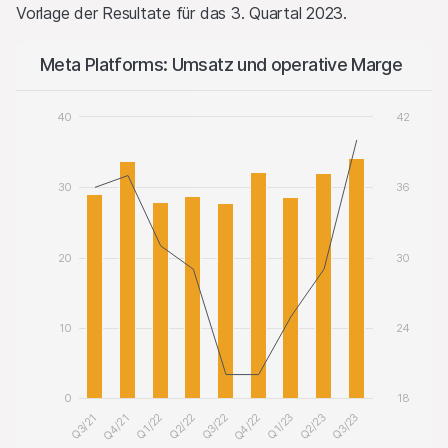
Vorlage der Resultate für das 3. Quartal 2023.
Meta Platforms: Umsatz und operative Marge
40
42
30
36
20
30
10
24
0
18
Q3/21
Q2/22
Q1/23
Q1/22
Q4/22
Q3/23
Q4/21
Q3/22
Q2/23