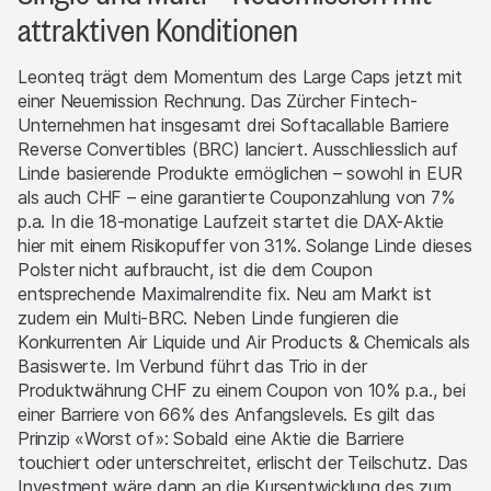
Website als Basiswerte dienen. Sie können diese Anlagen
attraktiven Konditionen
kaufen oder verkaufen, als Market Maker auftreten und
gleichzeitig auf der Angebots- wie auch der Nachfrageseite
Leonteq trägt dem Momentum des Large Caps jetzt mit
aktiv sein. Die Handels- oder Absicherungsgeschäfte der
einer Neuemission Rechnung. Das Zürcher Fintech-
Emittentin und/oder der Lead Manager und/oder
Unternehmen hat insgesamt drei Softacallable Barriere
beauftragter Drittparteien können den Preis des Basiswerts
Reverse Convertibles (BRC) lanciert. Ausschliesslich auf
beeinflussen und können einen Einfluss darauf haben, ob der
Linde basierende Produkte ermöglichen – sowohl in EUR
relevante Barrier Level, falls es einen solchen gibt, erreicht
als auch CHF – eine garantierte Couponzahlung von 7%
wird.
p.a. In die 18-monatige Laufzeit startet die DAX-Aktie
hier mit einem Risikopuffer von 31%. Solange Linde dieses
Performance
Polster nicht aufbraucht, ist die dem Coupon
Die vergangene Kursentwicklung ist keine Indikation oder
entsprechende Maximalrendite fix. Neu am Markt ist
Garantie für die zukünftige Performance eines Produktes
zudem ein Multi-BRC. Neben Linde fungieren die
oder Basiswertes. Der Wert von Anlagen kann Schwankungen
Konkurrenten Air Liquide und Air Products & Chemicals als
unterworfen sein, und die Anleger erhalten unter Umständen
Basiswerte. Im Verbund führt das Trio in der
nicht den gesamten investierten Betrag zurück. Auch
Produktwährung CHF zu einem Coupon von 10% p.a., bei
Wechselkursschwankungen könnten den Wert einer Anlage
einer Barriere von 66% des Anfangslevels. Es gilt das
steigern oder verringern.
Prinzip «Worst of»: Sobald eine Aktie die Barriere
touchiert oder unterschreitet, erlischt der Teilschutz. Das
Verkaufsrestriktionen
Investment wäre dann an die Kursentwicklung des zum
Es wurde/wird nichts unternommen, um ein öffentliches