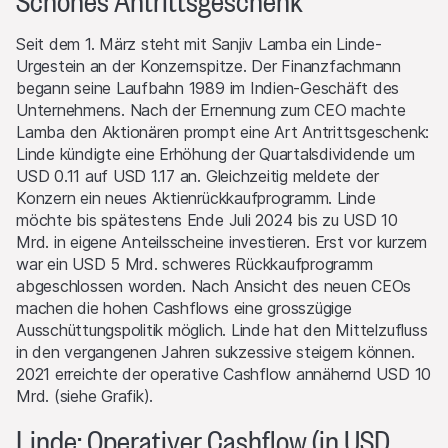
Schönes Antrittsgeschenk
Seit dem 1. März steht mit Sanjiv Lamba ein Linde-
Urgestein an der Konzernspitze. Der Finanzfachmann
begann seine Laufbahn 1989 im Indien-Geschäft des
Unternehmens. Nach der Ernennung zum CEO machte
Lamba den Aktionären prompt eine Art Antrittsgeschenk:
Linde kündigte eine Erhöhung der Quartalsdividende um
USD 0.11 auf USD 1.17 an. Gleichzeitig meldete der
Konzern ein neues Aktienrückkaufprogramm. Linde
möchte bis spätestens Ende Juli 2024 bis zu USD 10
Mrd. in eigene Anteilsscheine investieren. Erst vor kurzem
war ein USD 5 Mrd. schweres Rückkaufprogramm
abgeschlossen worden. Nach Ansicht des neuen CEOs
machen die hohen Cashflows eine grosszügige
Ausschüttungspolitik möglich. Linde hat den Mittelzufluss
in den vergangenen Jahren sukzessive steigern können.
2021 erreichte der operative Cashflow annähernd USD 10
Mrd. (siehe Grafik).
Linde: Operativer Cashflow (in USD