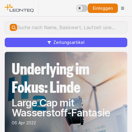
Einloggen
Zeitungsartikel
Underlying im
Fokus: Linde
Large Cap mit
Wasserstoff-Fantasie
06 Apr 2022