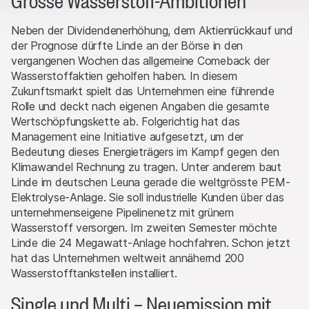
Grosse Wasserstoff-Ambitionen
Besucher in anonymer Form, um das Engagement der Benutzer
Partnern, welche die betreffenden Rechte gemäss den
besser zu verstehen.
anwendbaren Gesetzen durchsetzen werden. Jegliche
Neben der Dividendenerhöhung, dem Aktienrückkauf und
Vervielfältigung, Weiterveröffentlichung oder Verbreitung von
Vermarktung
der Prognose dürfte Linde an der Börse in den
Inhalten dieser Website erfordert eine schriftliche
Diese Cookies können von unseren Werbepartnern über unsere
vergangenen Wochen das allgemeine Comeback der
Zustimmung von Leonteq Securities AG in Zürich (Schweiz)
Website gesetzt werden.
Wasserstoffaktien geholfen haben. In diesem
sowie eine ausdrückliche Quellenangabe.
Zukunftsmarkt spielt das Unternehmen eine führende
Rolle und deckt nach eigenen Angaben die gesamte
Kein Teil dieser Website gewährt irgendwelche Lizenz¬ oder
Wertschöpfungskette ab. Folgerichtig hat das
Benutzerrechte an Bildern, Texten, Markenzeichen oder
Management eine Initiative aufgesetzt, um der
Logos. Mit dem Herunterladen oder Kopieren von der
Bedeutung dieses Energieträgers im Kampf gegen den
Website werden keine Rechtsansprüche an auf der Website
Klimawandel Rechnung zu tragen. Unter anderem baut
enthaltener Software oder darauf enthaltenem Material
Linde im deutschen Leuna gerade die weltgrösste PEM-
übertragen.
Elektrolyse-Anlage. Sie soll industrielle Kunden über das
unternehmenseigene Pipelinenetz mit grünem
Interessenskonflikte
Wasserstoff versorgen. Im zweiten Semester möchte
Die Emittentinnen und/oder der Lead Manager und/oder von
Linde die 24 Megawatt-Anlage hochfahren. Schon jetzt
diesen beauftragte Drittparteien können von Zeit zu Zeit, auf
hat das Unternehmen weltweit annähernd 200
eigene Rechnung oder auf Rechnung eines Dritten, Positionen
Wasserstofftankstellen installiert.
in Wertschriften, Währungen, Finanzinstrumenten oder
Single und Multi – Neuemission mit
anderen Anlagen eingehen, welche den Produkten auf dieser