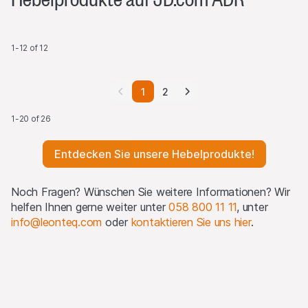
Die Produkte dürfen nicht innerhalb der Vereinigten Staaten
bzw. nicht an oder auf Rechnung oder zugunsten von US-
Personen (wie in Regulation S definiert) angeboten oder
1-12 of 12
verkauft werden.
Detaillierte Informationen über Verkaufsbeschränkungen sind
1
2
dem jeweiligen Emissionsprogramm zu entnehmen, welches
auf dieser Website und
www.leonteq.com
veröffentlicht wird.
1-20 of 26
(Mai 2020)
Entdecken Sie unsere Hebelprodukte!
Verwendung von Logos Dritter
Auf dieser Website können wir Logos ausschließlich zu
Noch Fragen? Wünschen Sie weitere Informationen? Wir
Referenzzwecken anzeigen, um die Basiswerte zu
helfen Ihnen gerne weiter unter
058 800 11 11
, unter
identifizieren, an die die Produkte gekoppelt sind. Weitere
info@leonteq.com
oder
kontaktieren Sie uns hier
.
Informationen finden Sie auf unserer Seite zur
Verwendung
von Logos Dritter
.