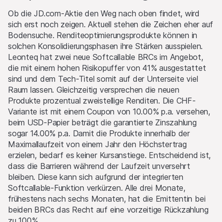
in Wertschriften, Währungen, Finanzinstrumenten oder
anderen Anlagen eingehen, welche den Produkten auf dieser
Ob die JD.com-Aktie den Weg nach oben findet, wird
Website als Basiswerte dienen. Sie können diese Anlagen
sich erst noch zeigen. Aktuell stehen die Zeichen eher auf
kaufen oder verkaufen, als Market Maker auftreten und
Bodensuche. Renditeoptimierungsprodukte können in
gleichzeitig auf der Angebots- wie auch der Nachfrageseite
solchen Konsolidierungsphasen ihre Stärken ausspielen.
aktiv sein. Die Handels- oder Absicherungsgeschäfte der
Leonteq hat zwei neue Softcallable BRCs im Angebot,
Emittentin und/oder der Lead Manager und/oder
die mit einem hohen Risikopuffer von 41% ausgestattet
beauftragter Drittparteien können den Preis des Basiswerts
sind und dem Tech-Titel somit auf der Unterseite viel
beeinflussen und können einen Einfluss darauf haben, ob der
Raum lassen. Gleichzeitig versprechen die neuen
relevante Barrier Level, falls es einen solchen gibt, erreicht
Produkte prozentual zweistellige Renditen. Die CHF-
wird.
Variante ist mit einem Coupon von 10.00% p.a. versehen,
beim USD-Papier beträgt die garantierte Zinszahlung
Performance
sogar 14.00% p.a. Damit die Produkte innerhalb der
Die vergangene Kursentwicklung ist keine Indikation oder
Maximallaufzeit von einem Jahr den Höchstertrag
Garantie für die zukünftige Performance eines Produktes
erzielen, bedarf es keiner Kursanstiege. Entscheidend ist,
oder Basiswertes. Der Wert von Anlagen kann Schwankungen
dass die Barrieren während der Laufzeit unversehrt
unterworfen sein, und die Anleger erhalten unter Umständen
bleiben. Diese kann sich aufgrund der integrierten
nicht den gesamten investierten Betrag zurück. Auch
Softcallable-Funktion verkürzen. Alle drei Monate,
Wechselkursschwankungen könnten den Wert einer Anlage
frühestens nach sechs Monaten, hat die Emittentin bei
steigern oder verringern.
beiden BRCs das Recht auf eine vorzeitige Rückzahlung
zu 100%.