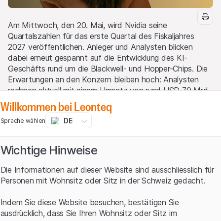
Am Mittwoch, den 20. Mai, wird Nvidia seine
Quartalszahlen für das erste Quartal des Fiskaljahres
2027 veröffentlichen. Anleger und Analysten blicken
dabei erneut gespannt auf die Entwicklung des KI-
Geschäfts rund um die Blackwell- und Hopper-Chips. Die
Erwartungen an den Konzern bleiben hoch: Analysten
rechnen aktuell mit einem Umsatz von rund USD 79 Mrd.
sowie einem Gewinn je Aktie (EPS) von etwa USD 1.77.
Willkommen bei Leonteq
Zum Vergleich: Im Vorjahresquartal lag der Umsatz bei
DE
Sprache wählen
rund USD 44.1 Mrd., während das EPS bei etwa USD
0.96 lag. Damit würde Nvidia den Umsatz im
Jahresvergleich um rund 79% und den Gewinn je Aktie um
Wichtige Hinweise
rund 85% steigern.
Die Informationen auf dieser Website sind ausschliesslich für
Besonders im Fokus steht erneut das Data-Center-
Personen mit Wohnsitz oder Sitz in der Schweiz gedacht.
Geschäft, das mittlerweile den Großteil der Erlöse
ausmacht. Die starke Nachfrage nach KI-Infrastruktur
Indem Sie diese Website besuchen, bestätigen Sie
von Hyperscalern wie Microsoft, Amazon oder Meta
ausdrücklich, dass Sie Ihren Wohnsitz oder Sitz im
dürfte weiterhin der wichtigste Wachstumstreiber sein.