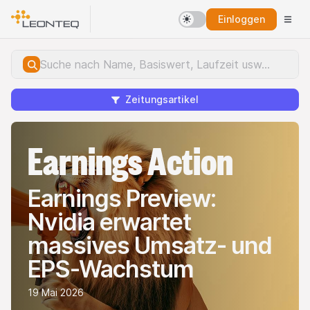
Einloggen
Zeitungsartikel
Earnings Action
Earnings Preview:
Nvidia erwartet
massives Umsatz- und
EPS-Wachstum
19 Mai 2026