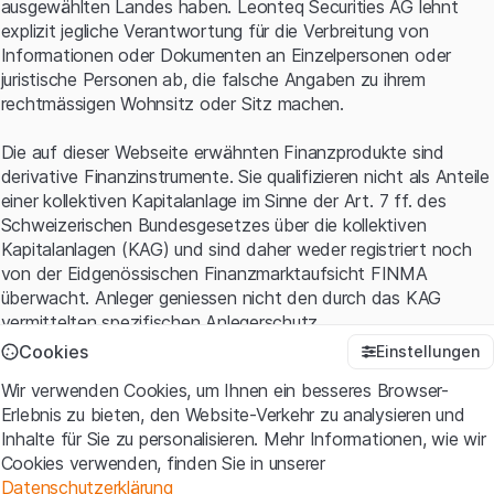
ausgewählten Landes haben. Leonteq Securities AG lehnt
Gleichzeitig achten Investoren auf Aussagen zum
explizit jegliche Verantwortung für die Verbreitung von
Ausblick für das nächste Quartal sowie auf mögliche
Informationen oder Dokumenten an Einzelpersonen oder
Auswirkungen neuer Exportbeschränkungen gegenüber
juristische Personen ab, die falsche Angaben zu ihrem
China.
rechtmässigen Wohnsitz oder Sitz machen.
Die Zahlen gelten als wichtiger Stimmungstest für den
Die auf dieser Webseite erwähnten Finanzprodukte sind
gesamten KI-Sektor. Nach der starken Kursentwicklung
derivative Finanzinstrumente. Sie qualifizieren nicht als Anteile
der vergangenen Monate dürfte vor allem entscheidend
einer kollektiven Kapitalanlage im Sinne der Art. 7 ff. des
sein, ob Nvidia die extrem hohen Erwartungen erneut
Schweizerischen Bundesgesetzes über die kollektiven
übertreffen kann.
Kapitalanlagen (KAG) und sind daher weder registriert noch
Hebelprodukte
von der Eidgenössischen Finanzmarktaufsicht FINMA
überwacht. Anleger geniessen nicht den durch das KAG
vermittelten spezifischen Anlegerschutz.
Cookies
Einstellungen
1-18 of 18
Anwendungsbedingungen und rechtliche Informationen
Wir verwenden Cookies, um Ihnen ein besseres Browser-
Mit dem Zugriff auf diese Website der Leonteq Securities AG
Entdecke weitere Hebelprodukte auf Nvidia
Erlebnis zu bieten, den Website-Verkehr zu analysieren und
(die "Website") erklären Sie, dass Sie die rechtlichen
Inhalte für Sie zu personalisieren. Mehr Informationen, wie wir
Informationen und die wichtigen Hinweise und
Cookies verwenden, finden Sie in unserer
Nutzungsbedingungen
verstanden haben und akzeptieren.
Noch Fragen? Wünschen Sie weitere Informationen? Wir
Datenschutzerklärung
Wenn Sie mit den Nutzungsbedingungen nicht einverstanden