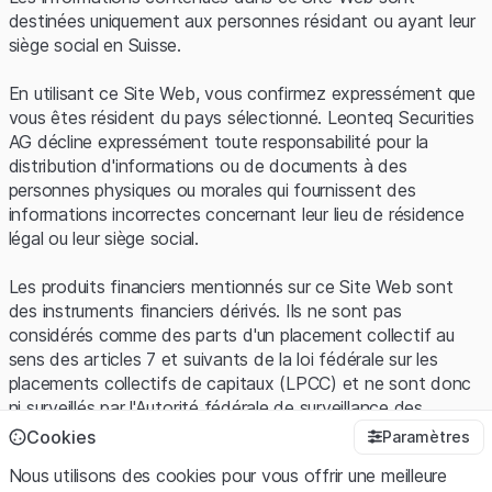
destinées uniquement aux personnes résidant ou ayant leur
-50
siège social en Suisse.
-100
En utilisant ce Site Web, vous confirmez expressément que
vous êtes résident du pays sélectionné. Leonteq Securities
-150
AG décline expressément toute responsabilité pour la
0
50
100
150
200
distribution d'informations ou de documents à des
Cours de l’action en CHF
personnes physiques ou morales qui fournissent des
Mini-Future Long
Sous-jacent
informations incorrectes concernant leur lieu de résidence
légal ou leur siège social.
Les produits financiers mentionnés sur ce Site Web sont
Source : Leonteq Securities
des instruments financiers dérivés. Ils ne sont pas
considérés comme des parts d'un placement collectif au
4. Facteurs influençant le prix d'un
sens des articles 7 et suivants de la loi fédérale sur les
placements collectifs de capitaux (LPCC) et ne sont donc
Mini-Future
ni surveillés par l'Autorité fédérale de surveillance des
marchés financiers (FINMA) ni enregistrés auprès de la
Cookies
Paramètres
Plusieurs facteurs déterminent la valeur d'un Mini-Future :
FINMA. Les investisseurs ne bénéficient pas de la
Nous utilisons des cookies pour vous offrir une meilleure
protection spécifique des investisseurs prévue par la LPCC.
Prix de l'actif sous-jacent :
la performance de l'actif