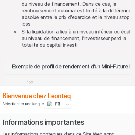
du niveau de financement. Dans ce cas, le
remboursement maximal est limité à la différence
absolue entre le prix d'exercice et le niveau stop-
loss.
Si la liquidation a lieu à un niveau inférieur ou égal
au niveau de financement, l'investisseur perd la
totalité du capital investi.
Exemple de profil de rendement d’un Mini-Future L
150
Bienvenue chez Leonteq
100
FR
Sélectionner une langue
50
Profit / Perte
Informations importantes
0
Les informations contenues dans ce Site Web sont