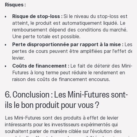
que dans le respect des lois et règlements applicables
Risques :
n'imposant aucune obligation aux émetteurs ou au chef de
file. Les éventuelles limitations résultant de restrictions
Risque de stop-loss :
Si le niveau du stop-loss est
légales en matière de communication et d'activités
atteint, le produit est automatiquement liquidé. Le
transfrontalières concernant les produits et les informations
remboursement dépend des conditions du marché.
connexes restent réservées. Les juridictions les plus
Une perte totale est possible.
importantes où les produits ne peuvent pas être distribués
Perte disproportionnée par rapport à la mise :
Les
au public sont l'EEE, le Royaume-Uni, Hong Kong et
pertes de cours peuvent être amplifiées par l'effet de
Singapour.
levier.
Coûts de financement :
Le fait de détenir des Mini-
Les produits ne peuvent être offerts ou vendus aux États-
Futures à long terme peut réduire le rendement en
Unis, ou à des personnes américaines (telles que définies
raison des coûts de financement encourus.
dans le règlement S), ou pour leur compte ou à leur profit.
6. Conclusion : Les Mini-Futures sont-
Des informations détaillées sur les restrictions de vente
ils le bon produit pour vous ?
sont publiées dans le programme d'émission respectif, qui
est publié sur ce Site Web et à l'adresse
www.leonteq.com
.
Les Mini-Futures sont des produits à effet de levier
(Mai 2020)
intéressants pour les investisseurs expérimentés qui
souhaitent parier de manière ciblée sur l'évolution des