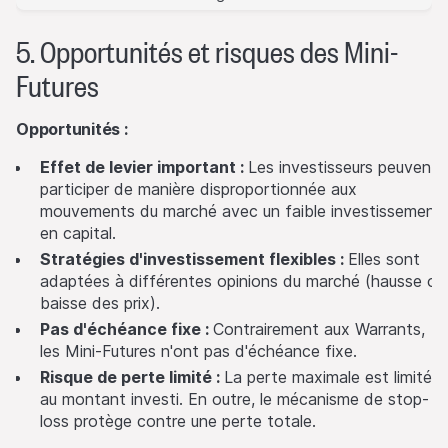
Performance
5. Opportunités et risques des Mini-
Les performances passées ne sont pas une indication ou
Futures
une garantie des performances futures d'un produit ou d'un
actif sous-jacent. La valeur de tout investissement peut
être sujette à des fluctuations et, dans certaines
Opportunités :
circonstances, les investisseurs peuvent ne pas récupérer le
Effet de levier important :
Les investisseurs peuvent
montant initial investi. Les fluctuations des taux de change
participer de manière disproportionnée aux
peuvent également entraîner une hausse ou une baisse de la
mouvements du marché avec un faible investissement
valeur d'un investissement.
en capital.
Restrictions à la vente
Stratégies d'investissement flexibles :
Elles sont
Aucune mesure n'a été ou ne sera prise pour permettre
adaptées à différentes opinions du marché (hausse ou
l'offre publique des produits ou la possession ou la
baisse des prix).
distribution de tout matériel d'offre relatif aux produits dans
Pas d'échéance fixe :
Contrairement aux Warrants,
toute juridiction, lorsqu'une telle mesure est requise à cette
les Mini-Futures n'ont pas d'échéance fixe.
fin. Restrictions de vente En conséquence, toute offre,
Risque de perte limité :
La perte maximale est limitée
vente ou livraison des produits, ou distribution ou
au montant investi. En outre, le mécanisme de stop-
publication de tout document d'offre relatif aux produits,
loss protège contre une perte totale.
ne peut être effectuée dans ou à partir de toute juridiction