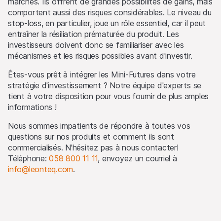
Utilisation des logos tiers
marchés. Ils offrent de grandes possibilités de gains, mais
Sur ce site web, nous pouvons afficher des logos
comportent aussi des risques considérables. Le niveau du
uniquement dans le but d'identifier les actifs sous-jacents
stop-loss, en particulier, joue un rôle essentiel, car il peut
auxquels les produits sont liés. Pour plus d'informations,
entraîner la résiliation prématurée du produit. Les
consultez notre page sur
l'utilisation des logos tiers
.
investisseurs doivent donc se familiariser avec les
mécanismes et les risques possibles avant d'investir.
Êtes-vous prêt à intégrer les Mini-Futures dans votre
stratégie d'investissement ? Notre équipe d'experts se
tient à votre disposition pour vous fournir de plus amples
informations !
Nous sommes impatients de répondre à toutes vos
questions sur nos produits et comment ils sont
commercialisés. N'hésitez pas à nous contacter!
Téléphone:
058 800 11 11
, envoyez un courriel à
info@leonteq.com
.