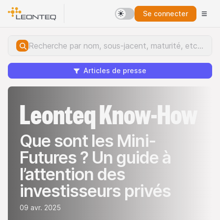
Se connecter
Articles de presse
Leonteq Know-How
Que sont les Mini-
Futures ? Un guide à
l’attention des
investisseurs privés
09 avr. 2025