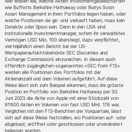
Wer wissen will, welche Aktien Investmentgesellschaften
wie Buffetts Berkshire Hathaway oder Burrys Scion
Asset Management in ihren Portfolios liegen haben, oder
welche Positionen sie ge- und verkauft haben, muss kein
Detektiv oder Spion sein. Denn in den USA sind
institutionelle Investmentmanager, sofern ihr verwaltetes
Vermögen USD Mio. 100 übersteigt, dazu verpflichtet,
vierteljährlich einen Bericht bei der US-
Wertpapieraufsichtsbehörde SEC (Securities and
Exchange Commission) einzureichen. In diesem auch
öffentlich zugänglichen sogenannten «SEC Form F13»
werden alle Positionen des Portfolios mit der
Aktienanzahl und dem Volumen aufgeführt. Auf diese
Weise lässt sich zum Beispiel erkennen, dass die grösste
Position im Portfolio von Berkshire Hathaway per 30.
Juni 2023 die Aktie von Apple mit einer Stückzahl von
91‘600 Aktien im Volumen von fast USD Mrd. 178 war.
Verglichen mit den F13-Berichten der Vorquartale, lässt
sich auf diese Weise feststellen, wo Positionen auf- oder
abgebaut, eröffnet oder geschlossen oder unverändert
belassen wurden.