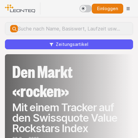
Einloggen
Zeitungsartikel
Den Markt
«rocken»
Mit einem Tracker auf
den Swissquote Value
Rockstars Index