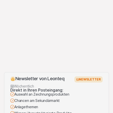
Wechselkursschwankungen könnten den Wert einer Anlage
steigern oder verringern.
Verkaufsrestriktionen
Es wurde/wird nichts unternommen, um ein öffentliches
Angebot der Produkte oder den Besitz oder die Verteilung
von Unterlagen in Bezug auf die Produkte in Rechtsgebieten
zu erlauben, in denen Massnahmen hierzu erforderlich sind.
Hinsichtlich dessen kann jedes Angebot, jeder Verkauf oder
jede Lieferung der Produkte oder die Verbreitung oder
Veröffentlichung von Unterlagen in Bezug auf die Produkte
nur in oder aus einem Rechtsgebiet in Übereinstimmung mit
den geltenden Gesetzen und Vorschriften erfolgen, und wenn
weder die Emittentinnen noch der Lead Manager in
irgendeiner Form hierdurch verpflichtet werden.
Newsletter von Leonteq
NEWSLETTER
Beschränkungen der grenzüberschreitenden Kommunikation
Wöchentlich
und des grenzüberschreitenden Geschäfts betreffend die in
Direkt in Ihren Posteingang:
Auswahl an Zeichnungsprodukten
Frage stehenden Produkte und Informationen bleiben -
aufgrund rechtlicher Überlegungen - vorbehalten. Die
Chancen am Sekundärmarkt
wichtigsten Rechtsgebiete, in denen die Produkte nicht
Anlagethemen
öffentlich vertrieben werden dürfen, sind der EWR, UK,