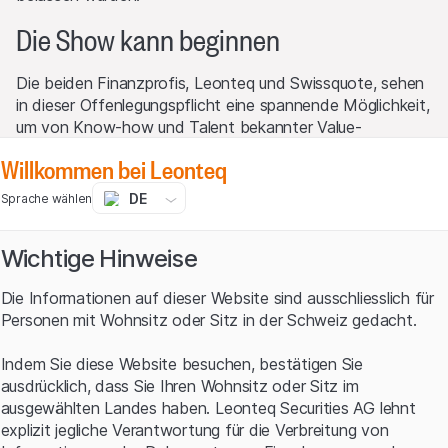
Die Show kann beginnen
Die beiden Finanzprofis, Leonteq und Swissquote, sehen
in dieser Offenlegungspflicht eine spannende Möglichkeit,
um von Know-how und Talent bekannter Value-
Investoren zu profitieren. Zu diesem Zweck wird ein
Willkommen bei Leonteq
Partizipationszertifikat auf den Swissquote Value
Rockstars Index emittiert. Für den Index spielen die F13-
DE
Sprache wählen
Berichte der Investmentmanager beim Auswahlprozess
eine zentrale Rolle. In ihrer Gesamtheit geben sie
Wichtige Hinweise
Aufschluss darüber, welche Titel in den Portfolios der
Value-Investoren besonders stark vertreten sind. Auf
Die Informationen auf dieser Website sind ausschliesslich für
Basis dieser Information wird die 30 Aktien umfassende
Personen mit Wohnsitz oder Sitz in der Schweiz gedacht.
Indexzusammenstellung und die entsprechende
Gewichtung der Titel ermittelt.
Indem Sie diese Website besuchen, bestätigen Sie
Tracker Zertifikat auf den Swissquote
ausdrücklich, dass Sie Ihren Wohnsitz oder Sitz im
ausgewählten Landes haben. Leonteq Securities AG lehnt
Value Rockstars Index
explizit jegliche Verantwortung für die Verbreitung von