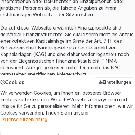
Informationen oder Dokumenten an Einzelpersonen oder
juristische Personen ab, die falsche Angaben zu ihrem
Entwicklung
rechtmässigen Wohnsitz oder Sitz machen.
TODAY
1T
5T
1M
3M
6M
YTD
1J
AL
Die auf dieser Webseite erwähnten Finanzprodukte sind
derivative Finanzinstrumente. Sie qualifizieren nicht als Anteile
einer kollektiven Kapitalanlage im Sinne der Art. 7 ff. des
CH1236313198
Schweizerischen Bundesgesetzes über die kollektiven
Kapitalanlagen (KAG) und sind daher weder registriert noch
von der Eidgenössischen Finanzmarktaufsicht FINMA
überwacht. Anleger geniessen nicht den durch das KAG
38 CHF
vermittelten spezifischen Anlegerschutz.
Cookies
Einstellungen
Anwendungsbedingungen und rechtliche Informationen
36 CHF
Wir verwenden Cookies, um Ihnen ein besseres Browser-
Mit dem Zugriff auf diese Website der Leonteq Securities AG
Erlebnis zu bieten, den Website-Verkehr zu analysieren und
(die "Website") erklären Sie, dass Sie die rechtlichen
Inhalte für Sie zu personalisieren. Mehr Informationen, wie wir
Informationen und die wichtigen Hinweise und
34 CHF
Cookies verwenden, finden Sie in unserer
Nutzungsbedingungen
verstanden haben und akzeptieren.
Datenschutzerklärung
Wenn Sie mit den Nutzungsbedingungen nicht einverstanden
sind, unterlassen Sie bitte den Zugriff auf diese Website.
32 CHF
Zwingend notwendig