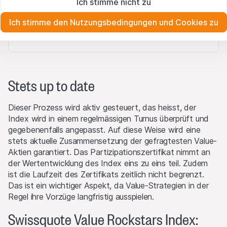
Ich stimme nicht zu
Diese Cookies sind für die Website erforderlich und können nicht
Eigentumsrechte
deaktiviert werden.
30 CHF
Sämtliche Immaterialgüterrechte (wie z.B. Urheber¬, Design¬
Ich stimme den Nutzungsbedingungen und Cookies zu
und Markenrechte) an dem auf der Website enthaltenen
Zu Analysezwecken
Oct '25 2025
Jan '26 2026
Apr '26 2026
Jul '26 2026
Material liegen bei Leonteq Securities AG oder Plattform-
Diese Cookies verfolgen die Interaktionen der Website-
Besucher in anonymer Form, um das Engagement der Benutzer
Partnern, welche die betreffenden Rechte gemäss den
besser zu verstehen.
anwendbaren Gesetzen durchsetzen werden. Jegliche
Vervielfältigung, Weiterveröffentlichung oder Verbreitung von
Vermarktung
Stets up to date
Inhalten dieser Website erfordert eine schriftliche
Diese Cookies können von unseren Werbepartnern über unsere
Zustimmung von Leonteq Securities AG in Zürich (Schweiz)
Website gesetzt werden.
Dieser Prozess wird aktiv gesteuert, das heisst, der
sowie eine ausdrückliche Quellenangabe.
Index wird in einem regelmässigen Turnus überprüft und
gegebenenfalls angepasst. Auf diese Weise wird eine
Kein Teil dieser Website gewährt irgendwelche Lizenz¬ oder
stets aktuelle Zusammensetzung der gefragtesten Value-
Benutzerrechte an Bildern, Texten, Markenzeichen oder
Aktien garantiert. Das Partizipationszertifikat nimmt an
Logos. Mit dem Herunterladen oder Kopieren von der
der Wertentwicklung des Index eins zu eins teil. Zudem
Website werden keine Rechtsansprüche an auf der Website
ist die Laufzeit des Zertifikats zeitlich nicht begrenzt.
enthaltener Software oder darauf enthaltenem Material
Das ist ein wichtiger Aspekt, da Value-Strategien in der
übertragen.
Regel ihre Vorzüge langfristig ausspielen.
Interessenskonflikte
Swissquote Value Rockstars Index:
Die Emittentinnen und/oder der Lead Manager und/oder von