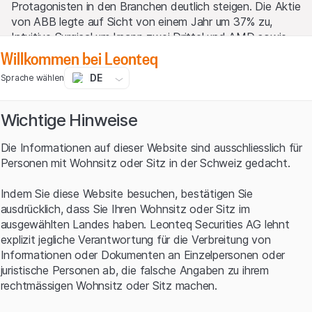
Protagonisten in den Branchen deutlich steigen. Die Aktie
von ABB legte auf Sicht von einem Jahr um 37% zu,
Intuitive Surgical um knapp zwei Drittel und AMD sowie
Nvidia konnten sich in dem Zeitraum mehr als verdoppeln
Willkommen bei Leonteq
respektive verdreifachen. Der positive Trend lässt sich
DE
Sprache wählen
auch bestens am Swissquote Robotics & Artificial
Intelligence Index ablesen. Diese breit diversifizierte
Benchmark verteuerte sich in den vergangenen zwölf
Wichtige Hinweise
Monaten um etwas mehr als ein Fünftel. In dem Index
befinden sich insgesamt 30 Unternehmen –
Die Informationen auf dieser Website sind ausschliesslich für
einschliesslich der in diesem Text genannten Titel – aus
Personen mit Wohnsitz oder Sitz in der Schweiz gedacht.
den zukunftsträchtigen Sektoren. Aus regionaler Sicht
spielen Unternehmen aus den USA die Hauptrolle. Aktuell
Indem Sie diese Website besuchen, bestätigen Sie
zeigen sich die insgesamt 23 Titel aus Übersee für 64%
ausdrücklich, dass Sie Ihren Wohnsitz oder Sitz im
des Kursverlaufs des Barometers verantwortlich. Das
ausgewählten Landes haben. Leonteq Securities AG lehnt
absolute Index-Schwergewicht ist allerdings mit einem
explizit jegliche Verantwortung für die Verbreitung von
Anteil von 6% die japanische Obic. Neben dem
Informationen oder Dokumenten an Einzelpersonen oder
Softwarekonzern sind auch noch drei weitere Titel aus
juristische Personen ab, die falsche Angaben zu ihrem
Fernost mit dabei, darunter der weltgrösste
rechtmässigen Wohnsitz oder Sitz machen.
Roboterhersteller Fanuc. Im August 2023 überschritt das