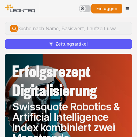
Einloggen
Zeitungsartikel
Erfolgsrezept
Digitalisierung
Swissquote Robotics &
Artificial Intelligence
Index kombiniert zwei