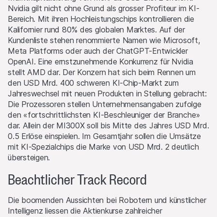
Nvidia gilt nicht ohne Grund als grosser Profiteur im KI-
Bereich. Mit ihren Hochleistungschips kontrollieren die
Kalifornier rund 80% des globalen Marktes. Auf der
Kundenliste stehen renommierte Namen wie Microsoft,
Meta Platforms oder auch der ChatGPT-Entwickler
OpenAI. Eine ernstzunehmende Konkurrenz für Nvidia
stellt AMD dar. Der Konzern hat sich beim Rennen um
den USD Mrd. 400 schweren KI-Chip-Markt zum
Jahreswechsel mit neuen Produkten in Stellung gebracht:
Die Prozessoren stellen Unternehmensangaben zufolge
den «fortschrittlichsten KI-Beschleuniger der Branche»
dar. Allein der MI300X soll bis Mitte des Jahres USD Mrd.
0.5 Erlöse einspielen. Im Gesamtjahr sollen die Umsätze
mit KI-Spezialchips die Marke von USD Mrd. 2 deutlich
übersteigen.
Beachtlicher Track Record
Die boomenden Aussichten bei Robotern und künstlicher
Intelligenz liessen die Aktienkurse zahlreicher