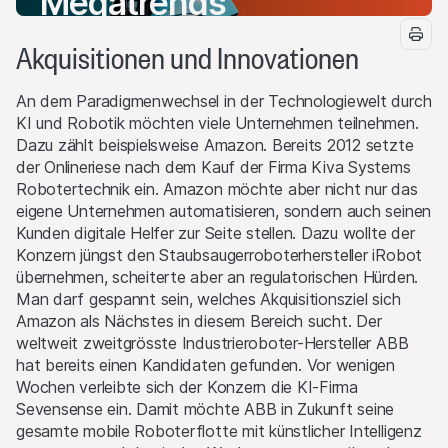
Megatrends
22 Mär 2024
Akquisitionen und Innovationen
An dem Paradigmenwechsel in der Technologiewelt durch
KI und Robotik möchten viele Unternehmen teilnehmen.
Dazu zählt beispielsweise Amazon. Bereits 2012 setzte
der Onlineriese nach dem Kauf der Firma Kiva Systems
Robotertechnik ein. Amazon möchte aber nicht nur das
eigene Unternehmen automatisieren, sondern auch seinen
Kunden digitale Helfer zur Seite stellen. Dazu wollte der
Konzern jüngst den Staubsaugerroboterhersteller iRobot
übernehmen, scheiterte aber an regulatorischen Hürden.
Man darf gespannt sein, welches Akquisitionsziel sich
Amazon als Nächstes in diesem Bereich sucht. Der
weltweit zweitgrösste Industrieroboter-Hersteller ABB
hat bereits einen Kandidaten gefunden. Vor wenigen
Wochen verleibte sich der Konzern die KI-Firma
Sevensense ein. Damit möchte ABB in Zukunft seine
gesamte mobile Roboterflotte mit künstlicher Intelligenz