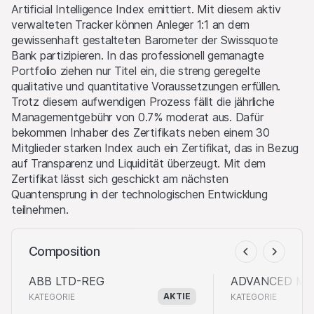
Website als Basiswerte dienen. Sie können diese Anlagen
Artificial Intelligence Index emittiert. Mit diesem aktiv
kaufen oder verkaufen, als Market Maker auftreten und
verwalteten Tracker können Anleger 1:1 an dem
gleichzeitig auf der Angebots- wie auch der Nachfrageseite
gewissenhaft gestalteten Barometer der Swissquote
aktiv sein. Die Handels- oder Absicherungsgeschäfte der
Bank partizipieren. In das professionell gemanagte
Emittentin und/oder der Lead Manager und/oder
Portfolio ziehen nur Titel ein, die streng geregelte
beauftragter Drittparteien können den Preis des Basiswerts
qualitative und quantitative Voraussetzungen erfüllen.
beeinflussen und können einen Einfluss darauf haben, ob der
Trotz diesem aufwendigen Prozess fällt die jährliche
relevante Barrier Level, falls es einen solchen gibt, erreicht
Managementgebühr von 0.7% moderat aus. Dafür
wird.
bekommen Inhaber des Zertifikats neben einem 30
Mitglieder starken Index auch ein Zertifikat, das in Bezug
Performance
auf Transparenz und Liquidität überzeugt. Mit dem
Die vergangene Kursentwicklung ist keine Indikation oder
Zertifikat lässt sich geschickt am nächsten
Garantie für die zukünftige Performance eines Produktes
Quantensprung in der technologischen Entwicklung
oder Basiswertes. Der Wert von Anlagen kann Schwankungen
teilnehmen.
unterworfen sein, und die Anleger erhalten unter Umständen
nicht den gesamten investierten Betrag zurück. Auch
Composition
Wechselkursschwankungen könnten den Wert einer Anlage
steigern oder verringern.
ABB LTD-REG
ADVANCED MI
AKTIE
KATEGORIE
KATEGORIE
Verkaufsrestriktionen