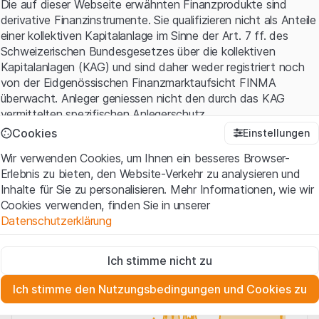
Unternehmen die Rekordmarke von insgesamt 1 Mio.
Die auf dieser Webseite erwähnten Finanzprodukte sind
ausgelieferter Industrieroboter.
derivative Finanzinstrumente. Sie qualifizieren nicht als Anteile
einer kollektiven Kapitalanlage im Sinne der Art. 7 ff. des
Tracker-Zertifikat auf den Swissquote
Schweizerischen Bundesgesetzes über die kollektiven
Robotics & Artificial Intelligence Index
Kapitalanlagen (KAG) und sind daher weder registriert noch
von der Eidgenössischen Finanzmarktaufsicht FINMA
überwacht. Anleger geniessen nicht den durch das KAG
Entwicklung
vermittelten spezifischen Anlegerschutz.
Cookies
Einstellungen
TODAY
1T
5T
1M
3M
6M
YTD
1J
AL
Anwendungsbedingungen und rechtliche Informationen
Wir verwenden Cookies, um Ihnen ein besseres Browser-
Mit dem Zugriff auf diese Website der Leonteq Securities AG
Erlebnis zu bieten, den Website-Verkehr zu analysieren und
(die "Website") erklären Sie, dass Sie die rechtlichen
Inhalte für Sie zu personalisieren. Mehr Informationen, wie wir
Informationen und die wichtigen Hinweise und
CH0467720428
Cookies verwenden, finden Sie in unserer
Nutzungsbedingungen
verstanden haben und akzeptieren.
Datenschutzerklärung
Wenn Sie mit den Nutzungsbedingungen nicht einverstanden
sind, unterlassen Sie bitte den Zugriff auf diese Website.
Zwingend notwendig
220 USD
Ich stimme nicht zu
Diese Cookies sind für die Website erforderlich und können nicht
Eigentumsrechte
deaktiviert werden.
Sämtliche Immaterialgüterrechte (wie z.B. Urheber¬, Design¬
Ich stimme den Nutzungsbedingungen und Cookies zu
200 USD
und Markenrechte) an dem auf der Website enthaltenen
Zu Analysezwecken
Material liegen bei Leonteq Securities AG oder Plattform-
Diese Cookies verfolgen die Interaktionen der Website-