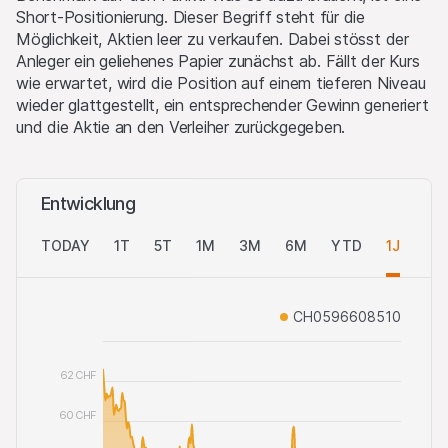
Short-Positionierung. Dieser Begriff steht für die
Möglichkeit, Aktien leer zu verkaufen. Dabei stösst der
Anleger ein geliehenes Papier zunächst ab. Fällt der Kurs
wie erwartet, wird die Position auf einem tieferen Niveau
wieder glattgestellt, ein entsprechender Gewinn generiert
und die Aktie an den Verleiher zurückgegeben.
Entwicklung
TODAY
1T
5T
1M
3M
6M
YTD
1J
AL
CH0596608510
62 CHF
60 CHF