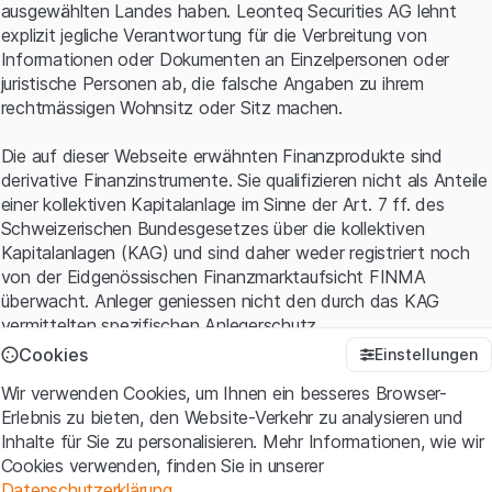
ausgewählten Landes haben. Leonteq Securities AG lehnt
bestimmten Börsengradmesser spiegelverkehrt. Mitunter
explizit jegliche Verantwortung für die Verbreitung von
wirkt bei der inversen Partizipation sogar ein Hebel.
Informationen oder Dokumenten an Einzelpersonen oder
Beispielsweise verteuert sich ein Short-ETF mit Faktor 2
juristische Personen ab, die falsche Angaben zu ihrem
um 2%, sobald der zugrunde liegende Markt um 1%
rechtmässigen Wohnsitz oder Sitz machen.
nachgibt. Diese Wechselwirkung gilt für gewöhnlich auf
täglicher Basis. Momentan setzt sich der Swissquote
Die auf dieser Webseite erwähnten Finanzprodukte sind
Global Inverse 2.0 Index aus neun passiven Fonds
derivative Finanzinstrumente. Sie qualifizieren nicht als Anteile
zusammen (siehe Tabelle). Hinter diesen ETFs verbirgt
einer kollektiven Kapitalanlage im Sinne der Art. 7 ff. des
sich eine enorme Fülle an Einzelwerten. Beispielsweise
Schweizerischen Bundesgesetzes über die kollektiven
sind im Emerging Markets Index annähernd 1‘400
Kapitalanlagen (KAG) und sind daher weder registriert noch
Unternehmen enthalten. An der Wall Street positioniert
von der Eidgenössischen Finanzmarktaufsicht FINMA
sich der Global Inverse 2.0 Index sowohl beim S&P 500
überwacht. Anleger geniessen nicht den durch das KAG
als auch bei der Nebenwerteauswahl Russell 2000 auf
vermittelten spezifischen Anlegerschutz.
der Short-Seite.
Cookies
Einstellungen
Anwendungsbedingungen und rechtliche Informationen
Swissquote Global Inverse 2.0 Index vs. MSCI World
Wir verwenden Cookies, um Ihnen ein besseres Browser-
Mit dem Zugriff auf diese Website der Leonteq Securities AG
Erlebnis zu bieten, den Website-Verkehr zu analysieren und
(die "Website") erklären Sie, dass Sie die rechtlichen
Inhalte für Sie zu personalisieren. Mehr Informationen, wie wir
Informationen und die wichtigen Hinweise und
120
Cookies verwenden, finden Sie in unserer
Nutzungsbedingungen
verstanden haben und akzeptieren.
Datenschutzerklärung