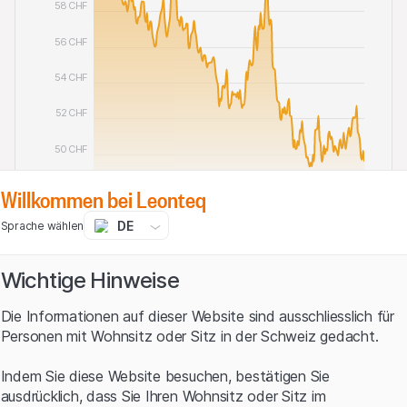
58 CHF
56 CHF
54 CHF
52 CHF
50 CHF
48 CHF
Willkommen bei Leonteq
Oct '25 2025
Jan '26 2026
Apr '26 2026
Jul '26 2026
DE
Sprache wählen
Wichtige Hinweise
Diversifiziertes Short-Investment
Die Informationen auf dieser Website sind ausschliesslich für
Obwohl Swissquote für den Global Inverse 2.0 Index
Personen mit Wohnsitz oder Sitz in der Schweiz gedacht.
keine einzelnen Short-Engagements eingeht, setzt die
Strategie bei tausenden internationalen Aktien auf
Indem Sie diese Website besuchen, bestätigen Sie
fallende Notierungen. Möglich machen dies so genannte
ausdrücklich, dass Sie Ihren Wohnsitz oder Sitz im
Short-ETFs. Passive Fonds dieser Bauart folgen einem