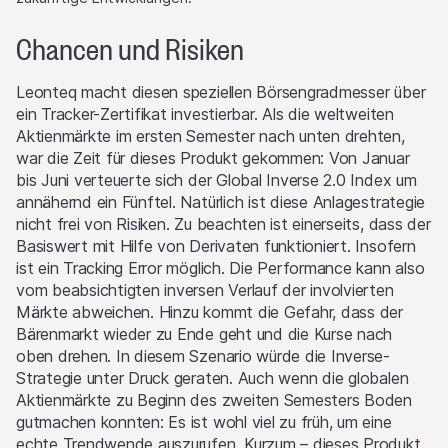
Interessenskonflikte
Die Emittentinnen und/oder der Lead Manager und/oder von
Chancen und Risiken
diesen beauftragte Drittparteien können von Zeit zu Zeit, auf
eigene Rechnung oder auf Rechnung eines Dritten, Positionen
Leonteq macht diesen speziellen Börsengradmesser über
in Wertschriften, Währungen, Finanzinstrumenten oder
ein Tracker-Zertifikat investierbar. Als die weltweiten
anderen Anlagen eingehen, welche den Produkten auf dieser
Aktienmärkte im ersten Semester nach unten drehten,
Website als Basiswerte dienen. Sie können diese Anlagen
war die Zeit für dieses Produkt gekommen: Von Januar
kaufen oder verkaufen, als Market Maker auftreten und
bis Juni verteuerte sich der Global Inverse 2.0 Index um
gleichzeitig auf der Angebots- wie auch der Nachfrageseite
annähernd ein Fünftel. Natürlich ist diese Anlagestrategie
aktiv sein. Die Handels- oder Absicherungsgeschäfte der
nicht frei von Risiken. Zu beachten ist einerseits, dass der
Emittentin und/oder der Lead Manager und/oder
Basiswert mit Hilfe von Derivaten funktioniert. Insofern
beauftragter Drittparteien können den Preis des Basiswerts
ist ein Tracking Error möglich. Die Performance kann also
beeinflussen und können einen Einfluss darauf haben, ob der
vom beabsichtigten inversen Verlauf der involvierten
relevante Barrier Level, falls es einen solchen gibt, erreicht
Märkte abweichen. Hinzu kommt die Gefahr, dass der
wird.
Bärenmarkt wieder zu Ende geht und die Kurse nach
oben drehen. In diesem Szenario würde die Inverse-
Performance
Strategie unter Druck geraten. Auch wenn die globalen
Die vergangene Kursentwicklung ist keine Indikation oder
Aktienmärkte zu Beginn des zweiten Semesters Boden
Garantie für die zukünftige Performance eines Produktes
gutmachen konnten: Es ist wohl viel zu früh, um eine
oder Basiswertes. Der Wert von Anlagen kann Schwankungen
echte Trendwende auszurufen. Kurzum – dieses Produkt