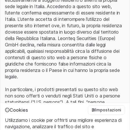
esclusivamente a soggetti residenti o aventi la propria
prezzo di esercizio.
sede legale in Italia. Accedendo a questo sito web,
l’utente conferma espressamente di essere residente in
Funzionamento delle cedole
Italia. L’utente accetta di interrompere l’utilizzo del
presente sito internet ove, in futuro, la propria residenza
La cedola garantita viene pagata il 30.12.2020 a
dovesse essere spostata in luogo diverso dal territorio
prescindere dalla performance del Bitcoin.
della Repubblica Italiana. Leonteq Securities (Europe)
GmbH declina, nella misura consentita dalle leggi
Meccanismo di rimborso a scadenza
applicabili, qualsiasi responsabilità circa la diffusione dei
contenuti di questo sito web a persone fisiche o
Se Bitcoin é pari o superiore al prezzo d'esercizio,
giuridiche che forniscono false informazioni circa la
l'investitore riceve un rimborso del 100% della
propria residenza o il Paese in cui hanno la propria sede
denominazione più la cedola.
legale.
In caso contrario, se il sottostante è inferiore al
prezzo d'esercizio, l'investitore riceverà la
In particolare, i prodotti presentati su questo sito web
denominazione ridotta proporzionalmente alla
non sono offerti o venduti negli Stati Uniti o a persone
performance negativa di Bitcoin in base al prezzo
statunitensi (“U.S. persons”). A tali fini, “persone
d'esercizio più la cedola.
statunitensi” vanno intese nel significato ad esse ascritto
Cookies
Impostazioni
nel Regulation S dello United States Securities Act of
Rischi
Utilizziamo i cookie per offrirti una migliore esperienza di
1933 che include le persone residenti negli Stati Uniti
navigazione, analizzare il traffico del sito e
d’America, le società per azioni e le altre forme societarie