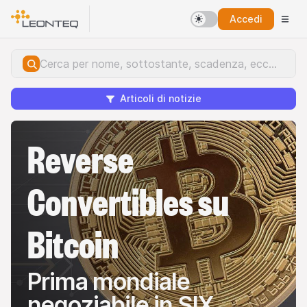
Accedi
Articoli di notizie
Reverse
Convertibles su
Bitcoin
Prima mondiale
negoziabile in SIX