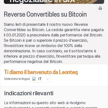
26 giu 2020
Reverse Convertibles su Bitcoin
Siamo lieti di presentarle il nostro nuovo Reverse
Convertibles su Bitcoin. La cedola garantita viene pagata
il 03.01.2020 a prescindere dalla performance del Bitcoin.
Se Bitcoin é pari o superiore il prezzo d'esercizio,
l'investitore riceve un rimborso del 100% della
denominazione. In caso contrario, se il sottostante è
inferiore al prezzo d'esercizio, l’investitore partecipa alla
performance negativa del Bitcoin.
Ti diamo il benvenuto da Leonteq
Reverse Convertibles su Bitcoin
IT
Seleziona la lingua
Aspettative di mercato
Indicazioni rilevanti
Ci si aspetta che Bitcoin (XBT CFIX Curncy) alla data di
Le informazioni su questo sito web si rivolgono
scadenza (25.12.2020) sia pari, oppure superiore del