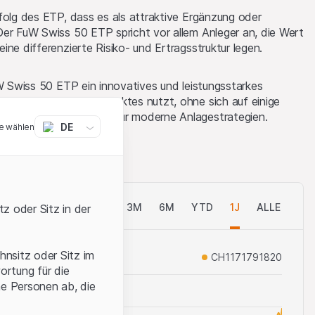
folg des ETP, dass es als attraktive Ergänzung oder
Der FuW Swiss 50 ETP spricht vor allem Anleger an, die Wert
ne differenzierte Risiko- und Ertragsstruktur legen.
uW Swiss 50 ETP ein innovatives und leistungsstarkes
es Schweizer Aktienmarktes nutzt, ohne sich auf einige
 - ein echter Gewinn für moderne Anlagestrategien.
DE
e wählen
50
ODAY
1T
5T
1M
3M
6M
YTD
1J
ALLE
z oder Sitz in der
hnsitz oder Sitz im
CH1171791820
ortung für die
he Personen ab, die