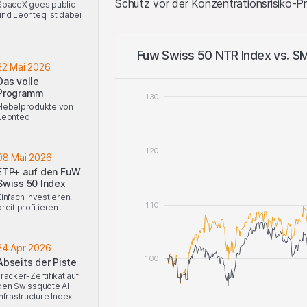
Schutz vor der Konzentrationsrisiko-P
SpaceX goes public -
und Leonteq ist dabei
Fuw Swiss 50 NTR Index vs. SMI
22 Mai 2026
Das volle
Programm
130
Hebelprodukte von
Leonteq
120
08 Mai 2026
ETP+ auf den FuW
Swiss 50 Index
Einfach investieren,
110
breit profitieren
24 Apr 2026
100
Abseits der Piste
Tracker-Zertifikat auf
den Swissquote AI
Infrastructure Index