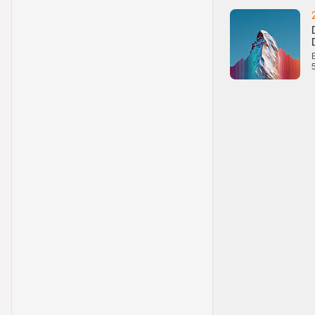
Kein Teil dieser We
Markenzeichen oder
Rechtsansprüche an
übertragen.
Interessenskonfli
Die Emittentinnen 
von Zeit zu Zeit, a
Währungen, Finanzi
Website als Basiswe
auftreten und gleic
oder Absicherungsg
Drittparteien könne
ob der relevante Barr
Performance
Die vergangene Kurs
eines Produktes od
die Anleger erhalte
Wechselkursschwank