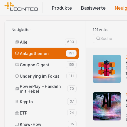
Produkte
Basis​werte
Neuig
Neuigkeiten
191 Artikel
Alle
603
Anlagethemen
191
Coupon Gigant
155
Underlying im Fokus
111
PowerPlay – Handeln
70
mit Hebel
Krypto
37
ETP
24
Know-How
15