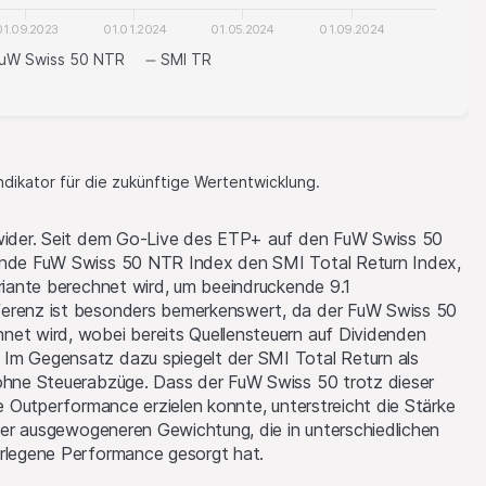
01.09.2023
01.01.2024
01.05.2024
01.09.2024
uW Swiss 50 NTR
SMI TR
Indikator für die zukünftige Wertentwicklung.
 wider. Seit dem Go-Live des ETP+ auf den FuW Swiss 50
gende FuW Swiss 50 NTR Index den SMI Total Return Index,
ariante berechnet wird, um beeindruckende 9.1
ferenz ist besonders bemerkenswert, da der FuW Swiss 50
net wird, wobei bereits Quellensteuern auf Dividenden
Im Gegensatz dazu spiegelt der SMI Total Return als
 ohne Steuerabzüge. Dass der FuW Swiss 50 trotz dieser
he Outperformance erzielen konnte, unterstreicht die Stärke
einer ausgewogeneren Gewichtung, die in unterschiedlichen
erlegene Performance gesorgt hat.