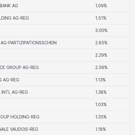
BANK AG
1.09%
er den Besitz oder
DING AG-REG
1.51%
auben, in denen
er Verkauf oder jede
3.00%
 in Bezug auf die
den Gesetzen und
AG-PARTIZIPATIONSSCHEIN
2.85%
in irgendeiner Form
2.29%
nikation und des
nd Informationen
NCE GROUP AG-REG
2.56%
sgebiete, in denen
ong und Singapur.
G AG-REG
1.13%
auf Rechnung oder
 INTL AG-REG
1.38%
uft werden.
1.03%
ssionsprogramm zu
.
OUP HOLDING-REG
1.35%
ALE VAUDOIS-REG
1.18%