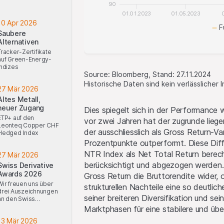
90
01.01.2023
01.05.2023
10 Apr 2026
F
Saubere
Alternativen
Tracker-Zertifikate
auf Green-Energy-
Indizes
Source: Bloomberg, Stand: 27.11.2024
Historische Daten sind kein verlässlicher 
27 Mär 2026
Altes Metall,
neuer Zugang
Dies spiegelt sich in der Performance
ETP+ auf den
vor zwei Jahren hat der zugrunde lie
Leonteq Copper CHF
der ausschliesslich als Gross Return-V
Hedged Index
Prozentpunkte outperformt. Diese Dif
NTR Index als Net Total Return berech
27 Mär 2026
berücksichtigt und abgezogen werden. 
Swiss Derivative
Awards 2026
Gross Return die Bruttorendite wider,
Wir freuen uns über
strukturellen Nachteile eine so deutlic
drei Auszeichnungen
seiner breiteren Diversifikation und s
an den Swiss
Derivative Awards
Marktphasen für eine stabilere und üb
2026
13 Mär 2026