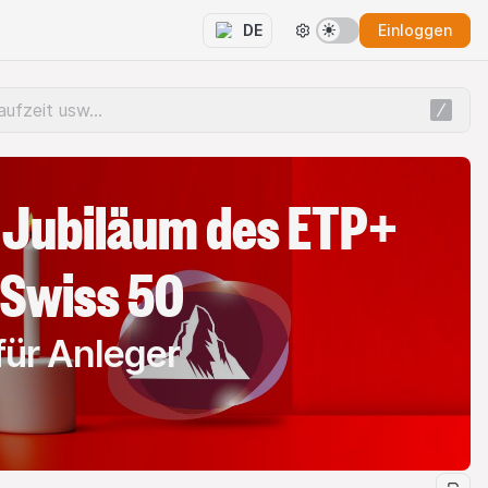
Einloggen
DE
 Jubiläum des ETP+
 Swiss 50
für Anleger