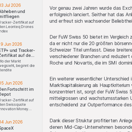
03 Jul 2026
Vor genau zwei Jahren wurde das Exc
Abheben und
erfolgreich lanciert. Seither hat das 
mitfliegen
und erfreut sich wachsender Beliebthei
Tracker-Zertifikat auf
den Leonteq Drones
Index
Der FuW Swiss 50 bietet im Vergleich z
da er nicht nur die 20 größten börse
19 Jun 2026
Schweizer Titel umfasst. Diese breite
ETP+ und Tracker-
Zertifikat auf den
verschiedener Branchen und reduziert 
FuW-Risk-Index
Wo der Markt
Roche und Novartis, die im SMI domini
wegsieht, beginnt die
Rendite
Ein weiterer wesentlicher Unterschied
05 Jun 2026
Marktkapitalisierung als Hauptkriteri
Den Fortschritt im
konzentriert ist, sorgt der FuW Swiss 5
Depot
mittelgrossen und wachstumsstarken 
Tracker-Zertifikat auf
entscheidend zur Outperformance des
den Swissquote
Innovation Money
Makers Index
Dank dieser Struktur profitierten Anle
04 Jun 2026
denen Mid-Cap-Unternehmen besonders 
SpaceX