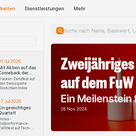
keiten
Dienstleistungen
Mehr
Zweijähriges
31 Jul 2026
Mit Aktien auf das
Comeback der
auf dem FuW
Kryptobranche
Tracker-Zertifikat auf
setzen
den Swissquote
Blockchain Index
Ein Meilenstein 
17 Jul 2026
Ein gewichtiges
28 Nov 2024
Quartett
Bonus-
Outperformance-
Zertifikat auf Tech-
Giganten