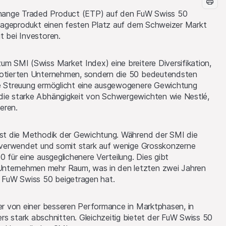
hange Traded Product (ETP) auf den FuW Swiss 50
Anlageprodukt einen festen Platz auf dem Schweizer Markt
t bei Investoren.
um SMI (Swiss Market Index) eine breitere Diversifikation,
nnotierten Unternehmen, sondern die 50 bedeutendsten
re Streuung ermöglicht eine ausgewogenere Gewichtung
die starke Abhängigkeit von Schwergewichten wie Nestlé,
eren.
 ist die Methodik der Gewichtung. Während der SMI die
um verwendet und somit stark auf wenige Grosskonzerne
0 für eine ausgeglichenere Verteilung. Dies gibt
Unternehmen mehr Raum, was in den letzten zwei Jahren
 FuW Swiss 50 beigetragen hat.
ger von einer besseren Performance in Marktphasen, in
stark abschnitten. Gleichzeitig bietet der FuW Swiss 50