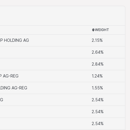
dern, Texten,
e werden keine
em Material
WEIGHT
P HOLDING AG
2.15%
rittparteien können
 in Wertschriften,
2.64%
kten auf dieser
 als Market Maker
2.84%
in. Die Handels-
 beauftragter
P AG-REG
1.24%
fluss darauf haben,
LDING AG-REG
1.55%
EG
2.54%
tige Performance
2.54%
erworfen sein, und
rück. Auch
2.54%
n.