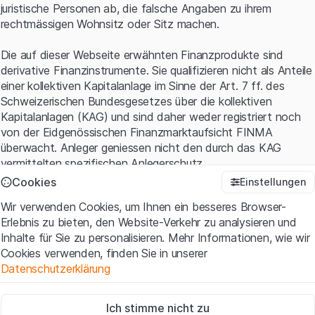
juristische Personen ab, die falsche Angaben zu ihrem
Anleger können sich die professionellen SaW
rechtmässigen Wohnsitz oder Sitz machen.
SmartAdapt® Portfolios mit einem ETP+ von Leonteq
bequem und kostengünstig ins Depot holen. Die ETP+,
Die auf dieser Webseite erwähnten Finanzprodukte sind
die an der SIX und der BX Swiss handelbar sind und
derivative Finanzinstrumente. Sie qualifizieren nicht als Anteile
damit tägliche Liquidität bieten, bedeuten eine erhöhte
einer kollektiven Kapitalanlage im Sinne der Art. 7 ff. des
Sicherheit für Investoren. Pro Exchange Traded Product
Schweizerischen Bundesgesetzes über die kollektiven
wird ein Pfand bei der SIX SIS AG hinterlegt. Steigt der
Kapitalanlagen (KAG) und sind daher weder registriert noch
Kurs des Zertifikats, erhöht Leonteq das Pfand – und
von der Eidgenössischen Finanzmarktaufsicht FINMA
umgekehrt. Für den Fall, dass Leonteq in
überwacht. Anleger geniessen nicht den durch das KAG
Zahlungsschwierigkeiten kommen würde, verkauft der
vermittelten spezifischen Anlegerschutz.
Treuhänder SIX Repo das Pfand, und der Gegenwert des
Cookies
Einstellungen
Anlageprodukts wird an die Inhaber der ETPs ausgezahlt.
Anwendungsbedingungen und rechtliche Informationen
Alle Strategien sind kosteneffizient, die
Wir verwenden Cookies, um Ihnen ein besseres Browser-
Mit dem Zugriff auf diese Website der Leonteq Securities AG
Gesamtkostenquote (TER) beträgt 0.8% p.a., die
Erlebnis zu bieten, den Website-Verkehr zu analysieren und
(die "Website") erklären Sie, dass Sie die rechtlichen
Nettodividenden werden reinvestiert. Eine historische
Inhalte für Sie zu personalisieren. Mehr Informationen, wie wir
Informationen und die wichtigen Hinweise und
Simulation der Portfolios verdeutlicht den Nutzen: Die
Cookies verwenden, finden Sie in unserer
Nutzungsbedingungen
verstanden haben und akzeptieren.
konservative Strategie erzielte eine durchschnittliche
Datenschutzerklärung
Wenn Sie mit den Nutzungsbedingungen nicht einverstanden
Performance von 4.37% p.a. zwischen 2019 und 2014.
sind, unterlassen Sie bitte den Zugriff auf diese Website.
Das balancierte Portfolio warf im gleichen Zeitraum
Zwingend notwendig
Ich stimme nicht zu
sogar eine Rendite von 7.61% p.a. ab. Spitzenreiter ist
Diese Cookies sind für die Website erforderlich und können nicht