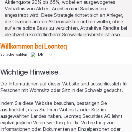
Aktienquote 20% bis 65%, wobei ein ausgewogenes
Verhältnis von Aktien, Anleihen und Sachwerten
angestrebt wird. Diese Strategie richtet sich an Anleger,
die Chancen an den Aktienmärkten nutzen wollen, ohne
auf eine solide Basis zu verzichten. Attraktive Rendite bei
gleichzeitig kontrollierbarer Schwankungsbreite ist also
das Ziel.
Willkommen bei Leonteq
Dynamisch – langfristige Renditejagd
DE
Sprache wählen
Anleger, die stärker auf Wachstum setzen möchten und
Wichtige Hinweise
bereit sind, vorübergehende Schwankungen in Kauf zu
nehmen, sind im Bereich Dynamisch bestens aufgehoben.
Die Informationen auf dieser Website sind ausschliesslich für
Die Aktienquote liegt zwischen 40% und 85% und wird
Personen mit Wohnsitz oder Sitz in der Schweiz gedacht.
ergänzt durch internationale Diversifikation und
wertbeständige Anlagen wie Gold. Optimal also für
Indem Sie diese Website besuchen, bestätigen Sie
Anleger mit einem langen Anlagehorizont, die aktiv vom
ausdrücklich, dass Sie Ihren Wohnsitz oder Sitz im
Wachstum der Kapitalmärkte profitieren möchten.
ausgewählten Landes haben. Leonteq Securities AG lehnt
explizit jegliche Verantwortung für die Verbreitung von
Einfach und effizient investieren
Informationen oder Dokumenten an Einzelpersonen oder