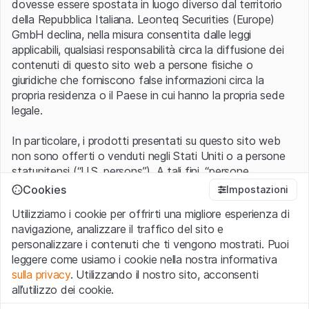
dovesse essere spostata in luogo diverso dal territorio
trimestralmente ad opera di un Comitato dell’indice
della Repubblica Italiana. Leonteq Securities (Europe)
creato ad hoc
GmbH declina, nella misura consentita dalle leggi
Il Comitato dell’indice è formato dal caporedattore di
applicabili, qualsiasi responsabilità circa la diffusione dei
FuW, dai responsabili dipartimentali e dai redattori
contenuti di questo sito web a persone fisiche o
competenti
giuridiche che forniscono false informazioni circa la
propria residenza o il Paese in cui hanno la propria sede
Certificato Tracker sull’indice FuW-
legale.
Risk-Portfolio NTR
In particolare, i prodotti presentati su questo sito web
non sono offerti o venduti negli Stati Uniti o a persone
statunitensi (“U.S. persons”). A tali fini, “persone
Composizione dell'indice FuW-Risk-
statunitensi” vanno intese nel significato ad esse ascritto
Cookies
Impostazioni
Portfolio NTR
nel Regulation S dello United States Securities Act of
Utilizziamo i cookie per offrirti una migliore esperienza di
1933 che include le persone residenti negli Stati Uniti
navigazione, analizzare il traffico del sito e
d’America, le società per azioni e le altre forme societarie
personalizzare i contenuti che ti vengono mostrati. Puoi
americane.
Composition
leggere come usiamo i cookie nella nostra informativa
sulla privacy
. Utilizzando il nostro sito, acconsenti
ADECCO GROUP AG-REG
AMS-OSRAM A
Condizioni di utilizzo e informazioni legali
all’utilizzo dei cookie.
Con l’accesso al sito web (di seguito, il “Sito”) si dichiara
AZIONE
CATEGORIA
CATEGORIA
di aver compreso e di accettare le informazioni legali, le