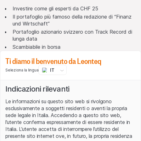
Investire come gli esperti da CHF 25
Il portafoglio più famoso della redazione di “Finanz
und Wirtschaft”
Portafoglio azionario svizzero con Track Record di
lunga data
Scambiabile in borsa
ETP+ - garanzia costituita in pegno powered by SIX
Ti diamo il benvenuto da Leonteq
Leonteq offre immediatamente agli investitori la
IT
Seleziona la lingua
possibilità di ottenere il FuW-Risk-Portfolio con l'acquisto
del
prodotto d'investimento quotato sull’indice FuW-Risk-
Indicazioni rilevanti
Portfolio NTR
in modo semplice, trasparente e
economico nel proprio deposito, e questo già a partire da
Le informazioni su questo sito web si rivolgono
un importo investito pari a CHF 25. I dividendi netti
esclusivamente a soggetti residenti o aventi la propria
vengono reinvestiti nell’indice.
sede legale in Italia. Accedendo a questo sito web,
La composizione dell'indice
l’utente conferma espressamente di essere residente in
Italia. L’utente accetta di interrompere l’utilizzo del
presente sito internet ove, in futuro, la propria residenza
La composizione dell'indice viene controllata