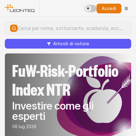
Accedi
Articoli di notizie
FuW-Risk-Portfolio
Index NTR
Investire come gli
esperti
06 lug 2026