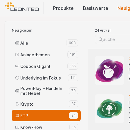
Produkte
Basis​werte
Neuig
Neuigkeiten
24 Artikel
Alle
603
Anlagethemen
191
Coupon Gigant
155
Underlying im Fokus
111
PowerPlay – Handeln
70
mit Hebel
Krypto
37
ETP
24
Know-How
15