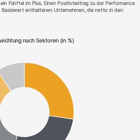
ausdrückliche
ein Fünftel im Plus. Einen Positivbeitrag zu der Performance
m Basiswert enthaltenen Unternehmen, die netto in den
dern, Texten,
e werden keine
em Material
wichtung nach Sektoren (in %)
rittparteien können
 in Wertschriften,
kten auf dieser
 als Market Maker
in. Die Handels-
 beauftragter
fluss darauf haben,
tige Performance
erworfen sein, und