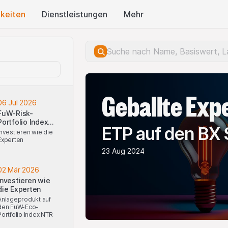
keiten
Dienstleistungen
Mehr
Geballte Exp
06 Jul 2026
FuW-Risk-
Portfolio Index
ETP auf den BX 
NTR
Investieren wie die
Experten
23 Aug 2024
02 Mär 2026
Investieren wie
die Experten
Anlageprodukt auf
den FuW-Eco-
Portfolio Index NTR