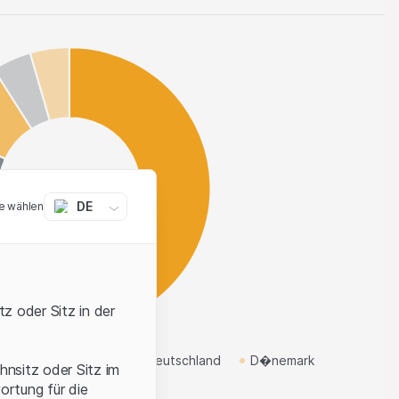
DE
e wählen
z oder Sitz in der
Kanada
Italien
Deutschland
D�nemark
hnsitz oder Sitz im
ortung für die