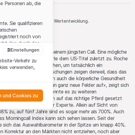
he Personen ab, die
Indikator für die zukünftige Wertentwicklung.
e. Sie qualifizieren
zerischen
dheitstitel
egistriert noch von
icht den durch das
Einstellungen
 verwies François Bloch in seinem jüngsten Call. Eine mögliche
 gegen Fettleibigkeit setzte dem US-Titel zuletzt zu. Roche
ebsite-Verkehr zu
 viele Jahre daran forschen, um tatsächlich ein
okies verwenden,
en Sie, dass Sie die
gen zu können. Neue Forschungen zeigen derweil, dass das
erstanden haben
htsreduktion taugt, sondern auch die körperliche Gesundheit
 unterlassen Sie
ren kann. «Es tun sich nun ganz neue Felder auf», zeigt sich
en Projekte bestätigen, könnte es zu weiteren
 und Cookies zu
ren kommen. «Wir haben auf das richtige Pferd gesetzt
 weiterzudrehen», sagt der Experte. Allein auf Sicht von
n dem auf der
as Engagement
68% zu, auf fünf Jahre sind es sogar mehr als 700%. Auch
tnern, welche die
s Morningcall Index kann sich sehen lassen. Seit der
egliche
 sich das Auswahlbarometer in der Spitze um knapp 40%.
ite erfordert eine
en Korrektur an den Märkten nicht entziehen, noch aber