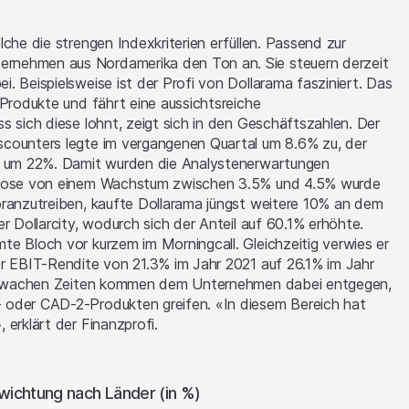
che die strengen Indexkriterien erfüllen. Passend zur
rnehmen aus Nordamerika den Ton an. Sie steuern derzeit
. Beispielsweise ist der Profi von Dollarama fasziniert. Das
 Produkte und fährt eine aussichtsreiche
s sich diese lohnt, zeigt sich in den Geschäftszahlen. Der
scounters legte im vergangenen Quartal um 8.6% zu, der
al um 22%. Damit wurden die Analystenerwartungen
ognose von einem Wachstum zwischen 3.5% und 4.5% wurde
oranzutreiben, kaufte Dollarama jüngst weitere 10% an dem
r Dollarcity, wodurch sich der Anteil auf 60.1% erhöhte.
e Bloch vor kurzem im Morningcall. Gleichzeitig verwies er
er EBIT-Rendite von 21.3% im Jahr 2021 auf 26.1% im Jahr
 schwachen Zeiten kommen dem Unternehmen dabei entgegen,
 oder CAD-2-Produkten greifen. «In diesem Bereich hat
 erklärt der Finanzprofi.
wichtung nach Länder (in %)