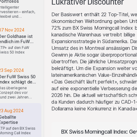
Lukrativer Discounter
Portfolios
Intelligenter
investieren – einfach,
Der Basiswert enthält 22 Top-Titel, wel
flexibel und
ökonomischen Weltordnung geben Unte
wissenschaftlich
fundiert
72% zum BX Swiss Morningcall Index bei
07 Nov 2024
kanadische Warenhaus vertreibt billige
Der Goldhase ist
Expansionsstrategie in Südamerika. Das
endlich im FuW
Swiss 50 Index
Umsatz des in Montreal ansässigen Di
ETP+ auf den FuW
Swiss 50 Index
Gewinn je Aktie sogar überproportion
übertroffen. Die jährliche Umsatzpr
bekräftigt. Um die Expansion weiter v
23 Sep 2024
lateinamerikanischen Value-Einzelhändle
Der FuW Swiss 50
«Das Geschäft läuft perfekt», schwärmt
Index schlägt den
SMI klar
auf eine exponentielle Verbesserung d
Das überlegene
Konzept des vor
2026 hin. Die aktuell wirtschaftlich
rund zwei Jahren
da Kunden dadurch häufiger zu CAD-1-
lancierten FuW Swiss
50 Index zahlt sich für
Dollarama keine Konkurrenz in Kanada»,
23 Aug 2024
Anleger aus.
Geballte
Expertise
ETP auf den BX Swiss
BX Swiss Morningcall Index: Ge
Morning Call Index