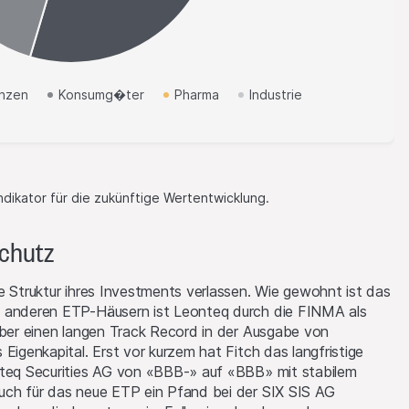
rück. Auch
n.
er den Besitz oder
anzen
Konsumg�ter
Pharma
Industrie
auben, in denen
er Verkauf oder jede
 in Bezug auf die
den Gesetzen und
in irgendeiner Form
Indikator für die zukünftige Wertentwicklung.
nikation und des
nd Informationen
chutz
sgebiete, in denen
ong und Singapur.
e Struktur ihres Investments verlassen. Wie gewohnt ist das
n anderen ETP-Häusern ist Leonteq durch die FINMA als
auf Rechnung oder
über einen langen Track Record in der Ausgabe von
uft werden.
Eigenkapital. Erst vor kurzem hat Fitch das langfristige
nteq Securities AG von «BBB-» auf «BBB» mit stabilem
ssionsprogramm zu
uch für das neue ETP ein Pfand bei der SIX SIS AG
.