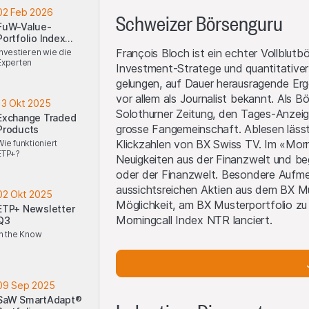
02 Feb 2026
Schweizer Börsenguru
FuW-Value-
Portfolio Index
NTR
François Bloch ist ein echter Vollblutbö
Investieren wie die
Experten
Investment-Stratege und quantitativer
gelungen, auf Dauer herausragende Ergeb
vor allem als Journalist bekannt. Als B
13 Okt 2025
Solothurner Zeitung, den Tages-Anzeige
Exchange Traded
grosse Fangemeinschaft. Ablesen läs
Products
Klickzahlen von BX Swiss TV. Im «Morni
Wie funktioniert
ETP+?
Neuigkeiten aus der Finanzwelt und be
oder der Finanzwelt. Besondere Aufme
aussichtsreichen Aktien aus dem BX M
02 Okt 2025
Möglichkeit, am BX Musterportfolio zu 
ETP+ Newsletter
Morningcall Index NTR lanciert.
Q3
In the Know
09 Sep 2025
SaW SmartAdapt®