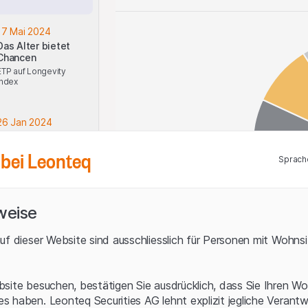
17 Mai 2024
Das Alter bietet
Chancen
ETP auf Longevity
Index
26 Jan 2024
Ölinvestment in
solidem Mantel
bei Leonteq
Sprach
ETP+ auf den
Leonteq Brent Crude
Oil Futures Total
Return Index
weise
12 Jan 2024
ETP+ auf den FuW
uf dieser Website sind ausschliesslich für Personen mit Wohnsit
Swiss 50 Index
Gewinnbringende
Alternative zum SMI
USA
Niederlande
site besuchen, bestätigen Sie ausdrücklich, dass Sie Ihren Wo
 haben. Leonteq Securities AG lehnt explizit jegliche Verantw
04 Dez 2023