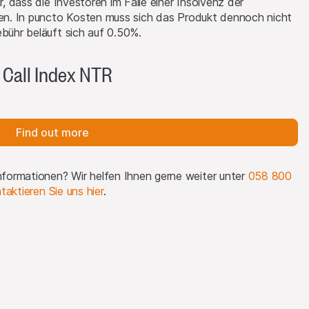
r, dass die Investoren im Falle einer Insolvenz der
aben. In puncto Kosten muss sich das Produkt dennoch nicht
ebühr beläuft sich auf 0.50%.
, um die
 Call Index NTR
ionen finden Sie auf
Find out more
formationen? Wir helfen Ihnen gerne weiter unter
058 800
taktieren Sie uns hier
.