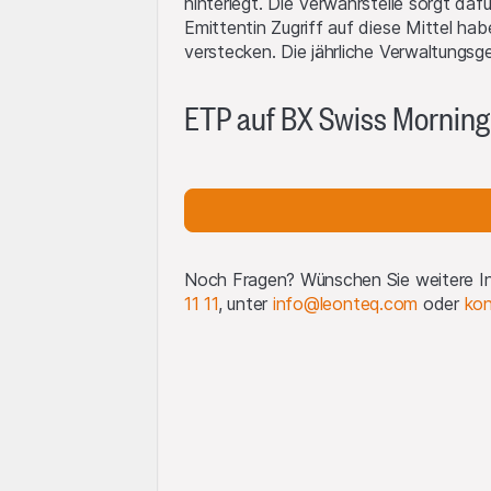
hinterlegt. Die Verwahrstelle sorgt dafü
Emittentin Zugriff auf diese Mittel h
verstecken. Die jährliche Verwaltungsg
ogos Dritter
 können wir Logos ausschließlich zu Referenzzwecken anzeigen
ETP auf BX Swiss Morning
ifizieren, an die die Produkte gekoppelt sind. Weitere Informat
rwendung von Logos Dritter
.
Noch Fragen? Wünschen Sie weitere In
11 11
, unter
info@leonteq.com
oder
kon