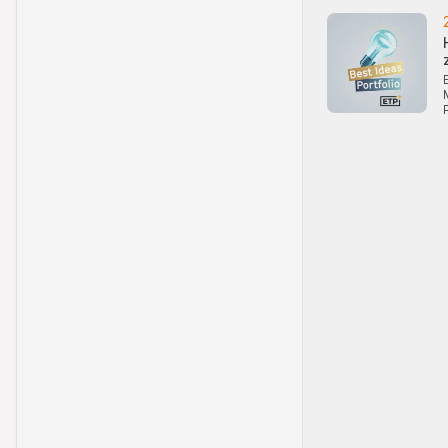
die Anleger erhalte
Wechselkursschwank
Verkaufsrestrikti
Es wurde/wird nich
die Verteilung von 
Massnahmen hierzu e
Lieferung der Produ
Produkte nur in od
Vorschriften erfolg
hierdurch verpflic
grenzüberschreiten
bleiben - aufgrund 
die Produkte nicht 
Die Produkte dürfen
zugunsten von US-P
Detaillierte Inform
entnehmen, welches