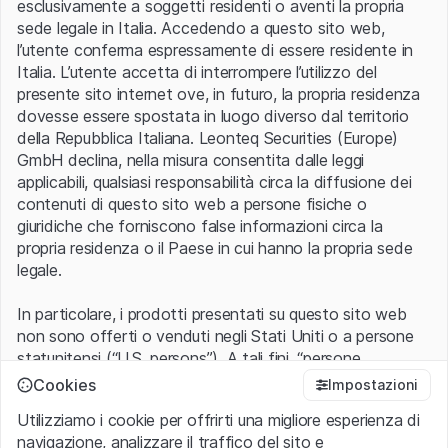
esclusivamente a soggetti residenti o aventi la propria
dell'ecosistema Polygon. Anche le commissioni di
sede legale in Italia. Accedendo a questo sito web,
transazione sulle sidechain di Polygon vengono pagate in
l’utente conferma espressamente di essere residente in
token MATIC.
Italia. L’utente accetta di interrompere l’utilizzo del
Polygon trasforma Ethereum in un sistema multi-chain
presente sito internet ove, in futuro, la propria residenza
con funzionalità complete simile ad altre reti come
dovesse essere spostata in luogo diverso dal territorio
Polkadot, Cosmos o Avalanche, con il vantaggio della
della Repubblica Italiana. Leonteq Securities (Europe)
sicurezza, dell'ecosistema e dell'apertura offerti da
GmbH declina, nella misura consentita dalle leggi
Ethereum.
applicabili, qualsiasi responsabilità circa la diffusione dei
contenuti di questo sito web a persone fisiche o
Soluzione di investimento su Polygon -
giuridiche che forniscono false informazioni circa la
propria residenza o il Paese in cui hanno la propria sede
negoziabili sul SIX Swiss Exchange
legale.
In particolare, i prodotti presentati su questo sito web
qui per accedere l'offerta completa di prodotti sulle cript
non sono offerti o venduti negli Stati Uniti o a persone
statunitensi (“U.S. persons”). A tali fini, “persone
statunitensi” vanno intese nel significato ad esse ascritto
Cookies
Impostazioni
Non vediamo l'ora di rispondere a tutte le vostre
nel Regulation S dello United States Securities Act of
domande sui nostri prodotti e su come vengono
Utilizziamo i cookie per offrirti una migliore esperienza di
1933 che include le persone residenti negli Stati Uniti
scambiati. Non esitate a contattarci! Telefono:
058 800
navigazione, analizzare il traffico del sito e
d’America, le società per azioni e le altre forme societarie