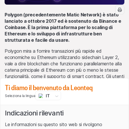
Polygon (precedentemente Matic Network) è stato
lanciato a ottobre 2017 ed è sostenuto da Binance e
Coinbase. È la prima piattaforma per lo scaling di
Ethereum e lo sviluppo di infrastrutture ben
strutturata e facile da usare.
Polygon mira a fornire transazioni più rapide ed
economiche su Ethereum utilizzando sidechain Layer 2,
vale a dire blockchain che funzionano parallelamente alla
catena principale di Ethereum con più o meno le stesse
funzionalità, come il supporto di smart contract. Gli utenti
possono depositare Ether in uno smart contract
Ti diamo il benvenuto da Leonteq
Polygon, interagire con loro al suo interno e
successivamente ritirarli sulla blockchain Ethereum.
IT
Seleziona la lingua
MATIC, il token nativo di Polygon, è un token ERC-20
Indicazioni rilevanti
che gira sulla blockchain di Ethereum. I token sono
utilizzati per i servizi di pagamento su Polygon e come
Le informazioni su questo sito web si rivolgono
valuta di regolamento tra gli utenti che operano all'interno