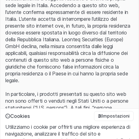
sede legale in Italia. Accedendo a questo sito web,
Iscriviti alla newsletters
l’utente conferma espressamente di essere residente in
Italia. L’utente accetta di interrompere l’utilizzo del
presente sito internet ove, in futuro, la propria residenza
dovesse essere spostata in luogo diverso dal territorio
della Repubblica Italiana. Leonteq Securities (Europe)
GmbH declina, nella misura consentita dalle leggi
applicabili, qualsiasi responsabilità circa la diffusione dei
contenuti di questo sito web a persone fisiche o
giuridiche che forniscono false informazioni circa la
propria residenza o il Paese in cui hanno la propria sede
legale.
In particolare, i prodotti presentati su questo sito web
non sono offerti o venduti negli Stati Uniti o a persone
statunitensi (“U.S. persons”). A tali fini, “persone
statunitensi” vanno intese nel significato ad esse ascritto
Cookies
Impostazioni
nel Regulation S dello United States Securities Act of
Utilizziamo i cookie per offrirti una migliore esperienza di
1933 che include le persone residenti negli Stati Uniti
navigazione, analizzare il traffico del sito e
d’America, le società per azioni e le altre forme societarie