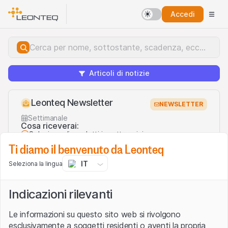
Accedi
Articoli di notizie
Leonteq Newsletter
NEWSLETTER
Settimanale
Cosa riceverai:
Selezione di prodotti in sottoscrizione
Ti diamo il benvenuto da Leonteq
Opportunità sul mercato secondario
Temi d’investimento
IT
Seleziona la lingua
Conoscenze sui prodotti strutturati
Prodotti in sottoscrizione
Indicazioni rilevanti
Investment themes & Know-How
Email
Le informazioni su questo sito web si rivolgono
esclusivamente a soggetti residenti o aventi la propria