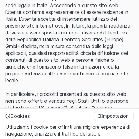
di Ethereum) e un rappresentante dell'ufficio di famiglia di
sede legale in Italia. Accedendo a questo sito web,
Elon Musk. La fondazione ha recentemente pubblicato la
l’utente conferma espressamente di essere residente in
sua prima road map incentrata sull'utilità e sull'ecosistema
Italia. L’utente accetta di interrompere l’utilizzo del
Dogecoin.
presente sito internet ove, in futuro, la propria residenza
dovesse essere spostata in luogo diverso dal territorio
Anche se il nome Dogecoin e il logo che raffigura uno
della Repubblica Italiana. Leonteq Securities (Europe)
Shiba Inu sono basati su un meme, al momento Dogecoin
GmbH declina, nella misura consentita dalle leggi
riscuote molto successo come criptovaluta peer-to-peer.
applicabili, qualsiasi responsabilità circa la diffusione dei
Soluzione di investimento su Dogecoin
contenuti di questo sito web a persone fisiche o
giuridiche che forniscono false informazioni circa la
- negoziabili sul SIX Swiss Exchange
propria residenza o il Paese in cui hanno la propria sede
legale.
In particolare, i prodotti presentati su questo sito web
qui per accedere l'offerta completa di prodotti sulle cript
non sono offerti o venduti negli Stati Uniti o a persone
statunitensi (“U.S. persons”). A tali fini, “persone
Non vediamo l'ora di rispondere a tutte le vostre
statunitensi” vanno intese nel significato ad esse ascritto
Cookies
Impostazioni
domande sui nostri prodotti e su come vengono
nel Regulation S dello United States Securities Act of
Utilizziamo i cookie per offrirti una migliore esperienza di
scambiati. Non esitate a contattarci! Telefono:
058 800
1933 che include le persone residenti negli Stati Uniti
navigazione, analizzare il traffico del sito e
11 11
, e-mail
info@leonteq.com
o
contattaci qui
.
d’America, le società per azioni e le altre forme societarie