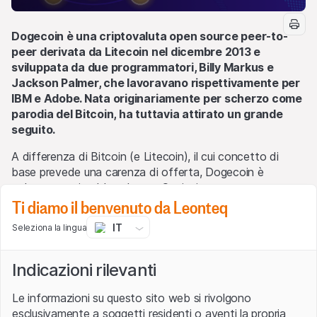
Dogecoin è una criptovaluta open source peer-to-
peer derivata da Litecoin nel dicembre 2013 e
sviluppata da due programmatori, Billy Markus e
Jackson Palmer, che lavoravano rispettivamente per
IBM e Adobe. Nata originariamente per scherzo come
parodia del Bitcoin, ha tuttavia attirato un grande
seguito.
A differenza di Bitcoin (e Litecoin), il cui concetto di
base prevede una carenza di offerta, Dogecoin è
volutamente in abbondanza. Ogni minuto vengono
Ti diamo il benvenuto da Leonteq
generate 10.000 nuovi Dogecoin e non esiste un limite
massimo. Dogecoin è quindi una moneta chiaramente
IT
Seleziona la lingua
inflazionistica (anche se il tasso di inflazione è in
decrescita).
Indicazioni rilevanti
Costituita nel 2014, la Fondazione Dogecoin è rimasta in
gran parte inattiva fino al suo rilancio nel 2021. Tra i
Le informazioni su questo sito web si rivolgono
consiglieri di spicco ci sono Vitalik Buterin (co-fondatore
esclusivamente a soggetti residenti o aventi la propria