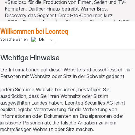
«Studios» für die Produktion von Filmen, Serien und TV-
Formaten. Darüber hinaus betreibt Warner Bros.
Discovery das Segment Direct-to-Consumer, kurz
«DTC». Dazu zählen neben Streaming-Diensten wie HBO
Willkommen bei Leonteq
Max oder Discovery+ auch klassische Pay-TV-Sender,
allen voran HBO. Trotz seiner immensen Fülle erlebte das
DE
Sprache wählen
Unternehmen an der Börse schnell einen «Filmriss». Vom
11. April – an diesem Termin wurde die neu entstandene
Warner Bros. Discovery zum ersten Mal gehandelt –
Wichtige Hinweise
brach die Aktie bis Ende 2022 um rund 60% ein.
Die Informationen auf dieser Website sind ausschliesslich für
Optimistischer CEO
Personen mit Wohnsitz oder Sitz in der Schweiz gedacht.
Im neuen Jahr erlebte der Nasdaq-Titel ein beachtliches
Indem Sie diese Website besuchen, bestätigen Sie
Comeback. Seit Silvester steht für Warner Bros.
ausdrücklich, dass Sie Ihren Wohnsitz oder Sitz im
Discovery ein Plus von annähernd 50% zu Buche. CEO
ausgewählten Landes haben. Leonteq Securities AG lehnt
David Zaslav hat die Rallye mit viel Optimismus
explizit jegliche Verantwortung für die Verbreitung von
unterstützt. Seinen Worten zufolge ist der Grossteil an
Informationen oder Dokumenten an Einzelpersonen oder
Restrukturierungen erledigt. Die dabei anfallenden Kosten
juristische Personen ab, die falsche Angaben zu ihrem
haben dem Konzern im vierten Quartal 2022 einen Verlust
rechtmässigen Wohnsitz oder Sitz machen.
von USD 2.1 Mrd. beschert. «In diesem Jahr fokussieren