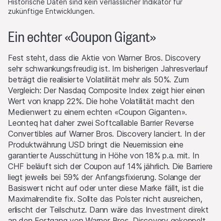
Historische Daten sind kein verlässlicher Indikator für
anderen Anlagen eingehen, welche den Produkten auf dieser
zukünftige Entwicklungen.
Website als Basiswerte dienen. Sie können diese Anlagen
kaufen oder verkaufen, als Market Maker auftreten und
Ein echter «Coupon Gigant»
gleichzeitig auf der Angebots- wie auch der Nachfrageseite
aktiv sein. Die Handels- oder Absicherungsgeschäfte der
Fest steht, dass die Aktie von Warner Bros. Discovery
Emittentin und/oder der Lead Manager und/oder
sehr schwankungsfreudig ist. Im bisherigen Jahresverlauf
beauftragter Drittparteien können den Preis des Basiswerts
beträgt die realisierte Volatilität mehr als 50%. Zum
beeinflussen und können einen Einfluss darauf haben, ob der
Vergleich: Der Nasdaq Composite Index zeigt hier einen
relevante Barrier Level, falls es einen solchen gibt, erreicht
Wert von knapp 22%. Die hohe Volatilität macht den
wird.
Medienwert zu einem echten «Coupon Giganten».
Leonteq hat daher zwei Softcallable Barrier Reverse
Performance
Convertibles auf Warner Bros. Discovery lanciert. In der
Die vergangene Kursentwicklung ist keine Indikation oder
Produktwährung USD bringt die Neuemission eine
Garantie für die zukünftige Performance eines Produktes
garantierte Ausschüttung in Höhe von 18% p.a. mit. In
oder Basiswertes. Der Wert von Anlagen kann Schwankungen
CHF beläuft sich der Coupon auf 14% jährlich. Die Barriere
unterworfen sein, und die Anleger erhalten unter Umständen
liegt jeweils bei 59% der Anfangsfixierung. Solange der
nicht den gesamten investierten Betrag zurück. Auch
Basiswert nicht auf oder unter diese Marke fällt, ist die
Wechselkursschwankungen könnten den Wert einer Anlage
Maximalrendite fix. Sollte das Polster nicht ausreichen,
steigern oder verringern.
erlischt der Teilschutz. Dann wäre das Investment direkt
an den Fortgang von Warner Bros. Discovery gekoppelt.