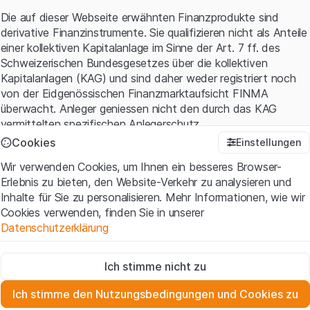
wir uns auf den Aufbau und das Wachstum unserer
Die auf dieser Webseite erwähnten Finanzprodukte sind
Geschäfte für die Zukunft», erklärte Zaslav bei der
derivative Finanzinstrumente. Sie qualifizieren nicht als Anteile
Zahlenvorlage. Der Start sei grossartig verlaufen. Der
einer kollektiven Kapitalanlage im Sinne der Art. 7 ff. des
CEO verwiess unter anderem auf den Erfolg der HBO-
Schweizerischen Bundesgesetzes über die kollektiven
Serie «The Last of Us», Rekordumsätze mit dem
Kapitalanlagen (KAG) und sind daher weder registriert noch
Videospiel «Hogwarts Legacy» oder die Pläne der DC
von der Eidgenössischen Finanzmarktaufsicht FINMA
Studios. Das Franchise hatte im Januar zehn neue Film-
überwacht. Anleger geniessen nicht den durch das KAG
und TV-Projekte angekündigt. «Das ist eine unserer
vermittelten spezifischen Anlegerschutz.
grössten Möglichkeiten der Wertschöpfung», schwärmte
Cookies
Einstellungen
David Zaslav. Trotz der grossen Ambitionen hält das
Anwendungsbedingungen und rechtliche Informationen
Wir verwenden Cookies, um Ihnen ein besseres Browser-
Management die Kapitaldisziplin hoch. Seit dem
Mit dem Zugriff auf diese Website der Leonteq Securities AG
Erlebnis zu bieten, den Website-Verkehr zu analysieren und
vergangenen April wurden Schulden im Volumen von USD
(die "Website") erklären Sie, dass Sie die rechtlichen
Inhalte für Sie zu personalisieren. Mehr Informationen, wie wir
7 Mrd. zurückbezahlt. CFO Gunnar Wiedenfels sieht das
Informationen und die wichtigen Hinweise und
Cookies verwenden, finden Sie in unserer
Unternehmen zudem auf Kurs, bis 2024
Nutzungsbedingungen
verstanden haben und akzeptieren.
Datenschutzerklärung
Kosteneinsparungen von USD 4 Mrd. zu realisieren.
Wenn Sie mit den Nutzungsbedingungen nicht einverstanden
sind, unterlassen Sie bitte den Zugriff auf diese Website.
Zwingend notwendig
Warner Bros. Discovery: Historische Kursentwicklun
Ich stimme nicht zu
Diese Cookies sind für die Website erforderlich und können nicht
Eigentumsrechte
deaktiviert werden.
Sämtliche Immaterialgüterrechte (wie z.B. Urheber¬, Design¬
Ich stimme den Nutzungsbedingungen und Cookies zu
30
und Markenrechte) an dem auf der Website enthaltenen
Zu Analysezwecken