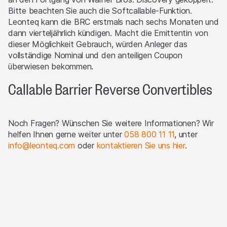
Verkaufsrestriktionen
Bitte beachten Sie auch die Softcallable-Funktion.
Es wurde/wird nichts unternommen, um ein öffentliches
Leonteq kann die BRC erstmals nach sechs Monaten und
Angebot der Produkte oder den Besitz oder die Verteilung
dann vierteljährlich kündigen. Macht die Emittentin von
von Unterlagen in Bezug auf die Produkte in Rechtsgebieten
dieser Möglichkeit Gebrauch, würden Anleger das
zu erlauben, in denen Massnahmen hierzu erforderlich sind.
vollständige Nominal und den anteiligen Coupon
Hinsichtlich dessen kann jedes Angebot, jeder Verkauf oder
überwiesen bekommen.
jede Lieferung der Produkte oder die Verbreitung oder
Veröffentlichung von Unterlagen in Bezug auf die Produkte
Callable Barrier Reverse Convertibles
nur in oder aus einem Rechtsgebiet in Übereinstimmung mit
den geltenden Gesetzen und Vorschriften erfolgen, und wenn
weder die Emittentinnen noch der Lead Manager in
irgendeiner Form hierdurch verpflichtet werden.
Noch Fragen? Wünschen Sie weitere Informationen? Wir
Beschränkungen der grenzüberschreitenden Kommunikation
helfen Ihnen gerne weiter unter
058 800 11 11
, unter
und des grenzüberschreitenden Geschäfts betreffend die in
info@leonteq.com
oder
kontaktieren Sie uns hier
.
Frage stehenden Produkte und Informationen bleiben -
aufgrund rechtlicher Überlegungen - vorbehalten. Die
wichtigsten Rechtsgebiete, in denen die Produkte nicht
öffentlich vertrieben werden dürfen, sind der EWR, UK,
Hongkong und Singapur.
Die Produkte dürfen nicht innerhalb der Vereinigten Staaten