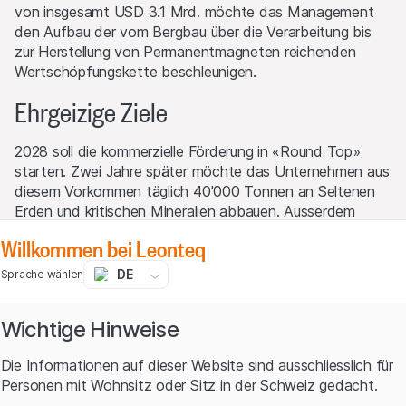
von insgesamt USD 3.1 Mrd. möchte das Management
den Aufbau der vom Bergbau über die Verarbeitung bis
zur Herstellung von Permanentmagneten reichenden
Wertschöpfungskette beschleunigen.
Ehrgeizige Ziele
2028 soll die kommerzielle Förderung in «Round Top»
starten. Zwei Jahre später möchte das Unternehmen aus
diesem Vorkommen täglich 40'000 Tonnen an Seltenen
Erden und kritischen Mineralien abbauen. Ausserdem
plant das Management, die Produktionskapazität für
Willkommen bei Leonteq
Neodym-Eisen-Bor-Magnete (NdFeB) auf 10'000 Tonnen
zu erhöhen. Damit läge der Leistungsumfang der
DE
Sprache wählen
Fertigungsanlage im US-Bundesstaat Oklahoma bei mehr
als dem Doppelten der bisherigen Planung. Investoren
Wichtige Hinweise
reagierten begeistert auf die jüngsten News: Die an der
US-Technologiebörse NASDAQ kotierte Aktie von USA
Die Informationen auf dieser Website sind ausschliesslich für
Rare Earth startete mit einem Kursplus von knapp 24% in
Personen mit Wohnsitz oder Sitz in der Schweiz gedacht.
die Woche. Allerdings konnte das Papier die Gewinne