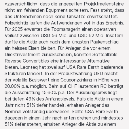
enthaltener Software oder darauf enthaltenem Material
«zuversichtlich», dass die angepeilten Projektmeilensteine
übertragen.
nicht am fehlenden Equipment scheitern. Fest steht, dass
das Unternehmen noch keine Umsätze erwirtschaftet.
Interessenskonflikte
Folgerichtig laufen die Aufwendungen voll in das Ergebnis.
Die Emittentinnen und/oder der Lead Manager und/oder von
Für 2025 erwartet die Topmanagerin einen operativen
diesen beauftragte Drittparteien können von Zeit zu Zeit, auf
Verlust zwischen USD 56 Mio. und USD 62 Mio. Insofern
eigene Rechnung oder auf Rechnung eines Dritten, Positionen
dürfte die Aktie auch nach dem jüngsten Paukenschlag
in Wertschriften, Währungen, Finanzinstrumenten oder
ein heisses Eisen bleiben. Für Anleger, die vor einem
anderen Anlagen eingehen, welche den Produkten auf dieser
Direktinvestment zurückscheuen, könnten Softcallable
Website als Basiswerte dienen. Sie können diese Anlagen
Reverse Convertibles eine interessante Alternative
kaufen oder verkaufen, als Market Maker auftreten und
bieten. Leonteq hat zwei auf USA Rare Earth basierende
gleichzeitig auf der Angebots- wie auch der Nachfrageseite
Strukturen lanciert. In der Produktwährung USD macht
aktiv sein. Die Handels- oder Absicherungsgeschäfte der
der volatile Basiswert eine Couponzahlung in Höhe von
Emittentin und/oder der Lead Manager und/oder
20.00% p.a. möglich. Beim auf CHF lautenden RC beträgt
beauftragter Drittparteien können den Preis des Basiswerts
die Ausschüttung 15.60% p.a. Der Ausübungspreis liegt
beeinflussen und können einen Einfluss darauf haben, ob der
bei tiefen 49% des Anfangslevels. Falls die Aktie in einem
relevante Barrier Level, falls es einen solchen gibt, erreicht
Jahr nicht 51% tiefer handelt, erhalten Anleger das
wird.
Nominal vollständig überwiesen. Sollte USA Rare Earth
dagegen in einem Jahr nach unten drehen und mindestes
Performance
51% tiefer stehen, erhalten Anleger die Aktie zu einem
Die vergangene Kursentwicklung ist keine Indikation oder