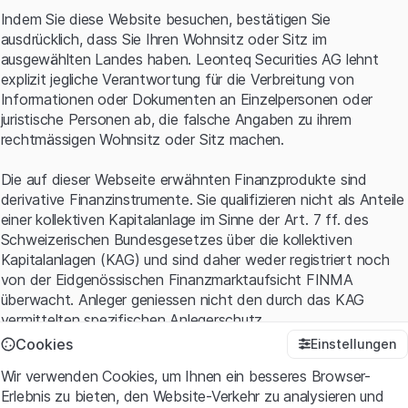
vom Handelsstart am Montag nicht halten. Ohnehin fehlt
Indem Sie diese Website besuchen, bestätigen Sie
noch ein gutes Stück zu dem im vergangenen Herbst
ausdrücklich, dass Sie Ihren Wohnsitz oder Sitz im
erreichten Top von knapp USD 44. Damals hatte sich die
ausgewählten Landes haben. Leonteq Securities AG lehnt
US-Regierung bereits an mehreren Unternehmen des
explizit jegliche Verantwortung für die Verbreitung von
Sektors beteiligt – die Spekulation, wonach auch USA
Informationen oder Dokumenten an Einzelpersonen oder
Rare Earth auf der Einkaufsliste des Weissen Hauses
juristische Personen ab, die falsche Angaben zu ihrem
stehen könnte, trieb den Kurs nach oben.
rechtmässigen Wohnsitz oder Sitz machen.
USA Rare Earth: Aktienkurs (in USD)
Die auf dieser Webseite erwähnten Finanzprodukte sind
derivative Finanzinstrumente. Sie qualifizieren nicht als Anteile
einer kollektiven Kapitalanlage im Sinne der Art. 7 ff. des
50
Schweizerischen Bundesgesetzes über die kollektiven
Kapitalanlagen (KAG) und sind daher weder registriert noch
von der Eidgenössischen Finanzmarktaufsicht FINMA
40
überwacht. Anleger geniessen nicht den durch das KAG
vermittelten spezifischen Anlegerschutz.
30
Cookies
Einstellungen
Anwendungsbedingungen und rechtliche Informationen
Wir verwenden Cookies, um Ihnen ein besseres Browser-
Mit dem Zugriff auf diese Website der Leonteq Securities AG
20
Erlebnis zu bieten, den Website-Verkehr zu analysieren und
(die "Website") erklären Sie, dass Sie die rechtlichen