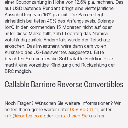
einer Couponzahlung in Höhe von 12.6% p.a. rechnen. Das
relevante Barrier Level, falls es einen solchen gibt, erreicht
auf USD lautende Pendant bringt eine vierteljährliche
wird.
Ausschüttung von 16% p.a. mit. Die Barriere liegt
einheitlich bei tiefen 49% des Anfangslevels. Solange
Performance
IonQ in den kommenden 15 Monaten nicht auf oder
Die vergangene Kursentwicklung ist keine Indikation oder
unter diese Marke fällt, zahlt Leonteq das Nominal
Garantie für die zukünftige Performance eines Produktes
vollständig zurück. Andernfalls würde der Teilschutz
oder Basiswertes. Der Wert von Anlagen kann Schwankungen
erlöschen. Das Investment wäre dann dem vollen
unterworfen sein, und die Anleger erhalten unter Umständen
Kursrisiko des US-Basiswertes ausgesetzt. Bitte
nicht den gesamten investierten Betrag zurück. Auch
beachten Sie überdies die Softcallable Funktion – sie
Wechselkursschwankungen könnten den Wert einer Anlage
macht eine vorzeitige Kündigung und Rückzahlung der
steigern oder verringern.
BRC möglich.
Verkaufsrestriktionen
Callable Barriere Reverse Convertibles
Es wurde/wird nichts unternommen, um ein öffentliches
Angebot der Produkte oder den Besitz oder die Verteilung
von Unterlagen in Bezug auf die Produkte in Rechtsgebieten
Noch Fragen? Wünschen Sie weitere Informationen? Wir
zu erlauben, in denen Massnahmen hierzu erforderlich sind.
helfen Ihnen gerne weiter unter
058 800 11 11
, unter
Hinsichtlich dessen kann jedes Angebot, jeder Verkauf oder
info@leonteq.com
oder
kontaktieren Sie uns hier
.
jede Lieferung der Produkte oder die Verbreitung oder
Veröffentlichung von Unterlagen in Bezug auf die Produkte