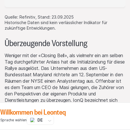
Quelle: Refinitiv, Stand: 23.09.2025
Historische Daten sind kein verlässlicher Indikator für
zukünftige Entwicklungen.
Überzeugende Vorstellung
Weniger mit der «Closing Bell», als vielmehr ein am selben
Tag durchgeführter Anlass hat die Initialzündung für diese
Rallye ausgelöst. Das Unternehmen aus dem US-
Bundesstaat Maryland richtete am 12. September in den
Räumen der NYSE einen Analystentag aus. Offenbar ist
es dem Team um CEO de Masi gelungen, die Zuhörer von
den Perspektiven der eigenen Produkte und
Dienstleistungen zu überzeugen. IonQ bezeichnet sich
selbst als «First Mover» auf dem Gebiet Quantum-
Willkommen bei Leonteq
Computing. Das Unternehmen schreibt sich auf die
Fahnen, besonders leistungsstarke, kostengünstige und
DE
Sprache wählen
platzsparende Anlagen herzustellen. Das System «IonQ