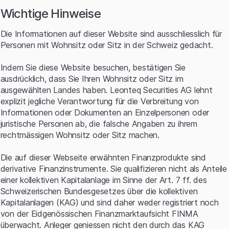
#AQ 64» erschliesst einen Rechenraum, der 36 Billiarden
Wichtige Hinweise
Mal grösser ist, als das leistungsstärkste Quantum-
System von IBM.
Die Informationen auf dieser Website sind ausschliesslich für
Reif für die Insel
Personen mit Wohnsitz oder Sitz in der Schweiz gedacht.
Indem Sie diese Website besuchen, bestätigen Sie
Während es sich hier noch um den Prototyp handelt, hat
ausdrücklich, dass Sie Ihren Wohnsitz oder Sitz im
IonQ bereits Computer im Markt, die bei bekannten
ausgewählten Landes haben. Leonteq Securities AG lehnt
Unternehmen zum Einsatz kommen. Unter anderem
explizit jegliche Verantwortung für die Verbreitung von
zählen die Cloud-Sparte von Amazon.com, der
Informationen oder Dokumenten an Einzelpersonen oder
Pharmariese AstraZeneca oder der Halbleiterriese Nvidia
juristische Personen ab, die falsche Angaben zu ihrem
zu den Kunden und Partnern. Zum Ausdruck kommt der
rechtmässigen Wohnsitz oder Sitz machen.
Erfolg auch in den nackten Zahlen. Für 2025 peilt IonQ
einen Umsatz zwischen USD 82 Mio. und USD 100 Mio.
Die auf dieser Webseite erwähnten Finanzprodukte sind
an. Sollte das Unternehmen die Mitte dieser Spanne
derivative Finanzinstrumente. Sie qualifizieren nicht als Anteile
erreichen, würden sich die Erlöse gegenüber der
einer kollektiven Kapitalanlage im Sinne der Art. 7 ff. des
Vorperiode mehr als verdoppeln (siehe Grafik). Neben der
Schweizerischen Bundesgesetzes über die kollektiven
technologischen Innovationskraft sind Übernahmen
Kapitalanlagen (KAG) und sind daher weder registriert noch
fester Bestandteil der Strategie. Am Tag des Auftritts an
von der Eidgenössischen Finanzmarktaufsicht FINMA
der NYSE hat IonQ in Grossbritannien grünes Licht für die
überwacht. Anleger geniessen nicht den durch das KAG
Akquisition von Oxford Ionics erhalten. Das 2019