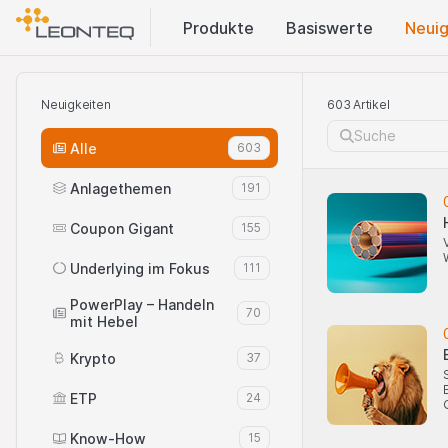
Produkte
Basis​werte
Neuig
Neuigkeiten
603 Artikel
Alle
603
Anlagethemen
191
Coupon Gigant
155
Underlying im Fokus
111
PowerPlay – Handeln
70
mit Hebel
Krypto
37
ETP
24
Know-How
15