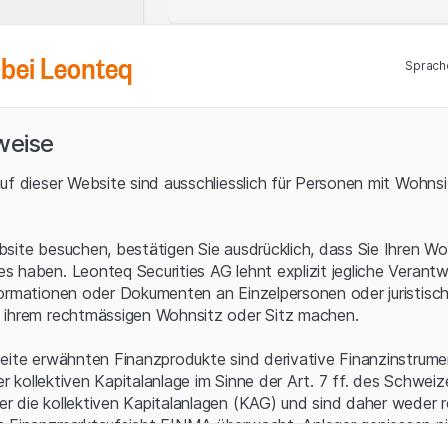
Robotaxis
17 Jul 2026
bei Leonteq
Quelle: Bloomberg, Stand: 18.09.2023
Ein gewichtiges
Sprach
Quartett
Historische Daten sind kein verlässlicher 
Bonus-
Outperformance-
Lukrative Zinserträge
Zertifikat auf Tech-
weise
Giganten
15 Jul 2026
uf dieser Website sind ausschliesslich für Personen mit Wohnsit
Der «Swiss Average Rate Overnight», 
Kioxia
Markt basiert und als kurzfristiges Re
Chip-Shootingstar
Liquiditätsmanagement genutzt wird, ha
atmet durch
site besuchen, bestätigen Sie ausdrücklich, dass Sie Ihren Wo
September lag der Zins bei 1.70% und 
 haben. Leonteq Securities AG lehnt explizit jegliche Verantw
notierte der SARON noch im negativen
ormationen oder Dokumenten an Einzelpersonen oder juristisc
sammelt die Verzinsung des Geldmarkts
15 Jul 2026
 ihrem rechtmässigen Wohnsitz oder Sitz machen.
1/360 des Referenzzinses. So beträg
Earnings Action
Overnight Return Index pro Tag etwa 
Netflix vor den
eite erwähnten Finanzprodukte sind derivative Finanzinstrument
Zahlen: Wer gewinnt
ner kollektiven Kapitalanlage im Sinne der Art. 7 ff. des Schwei
den Kampf um die
ETP+ auf den Leonteq CHF
Bildschirmzeit?
 die kollektiven Kapitalanlagen (KAG) und sind daher weder r
n Finanzmarktaufsicht FINMA überwacht. Anleger geniessen n
13 Jul 2026
ezifischen Anlegerschutz.