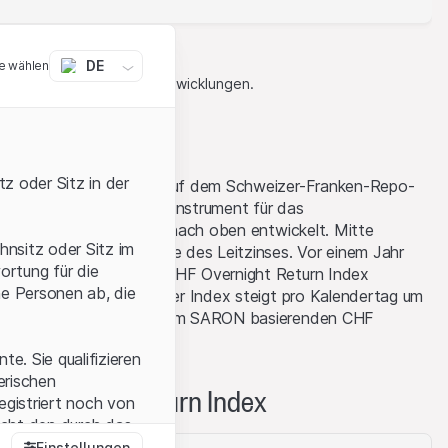
DE
e wählen
Indikator für zukünftige Entwicklungen.
z oder Sitz in der
ein Tagesgeldsatz, der auf dem Schweizer-Franken-Repo-
finanzierungs- und Anlageinstrument für das
t sich zuletzt deutlich nach oben entwickelt. Mitte
hnsitz oder Sitz im
damit knapp auf der Höhe des Leitzinses. Vor einem Jahr
ortung für die
 Bereich. Der Leonteq CHF Overnight Return Index
he Personen ab, die
atzes ein, das heisst, der Index steigt pro Kalendertag um
t der Anstieg beim auf dem SARON basierenden CHF
0.47 Basispunkte.
e. Sie qualifizieren
zerischen
 Overnight Return Index
egistriert noch von
icht den durch das
Einstellungen