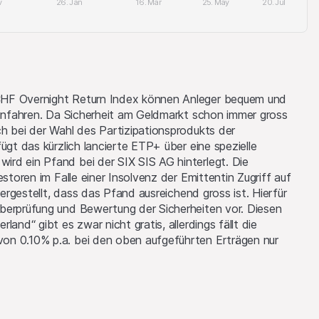
v
26. Jan
16. Mar
25. May
20. Jul
rittparteien können
 in Wertschriften,
kten auf dieser
 als Market Maker
in. Die Handels-
CHF Overnight Return Index können Anleger bequem und
 beauftragter
einfahren. Da Sicherheit am Geldmarkt schon immer gross
fluss darauf haben,
h bei der Wahl des Partizipationsprodukts der
ügt das kürzlich lancierte ETP+ über eine spezielle
rd ein Pfand bei der SIX SIS AG hinterlegt. Die
estoren im Falle einer Insolvenz der Emittentin Zugriff auf
tige Performance
hergestellt, dass das Pfand ausreichend gross ist. Hierfür
erworfen sein, und
berprüfung und Bewertung der Sicherheiten vor. Diesen
rück. Auch
and“ gibt es zwar nicht gratis, allerdings fällt die
n.
on 0.10% p.a. bei den oben aufgeführten Erträgen nur
er den Besitz oder
auben, in denen
er Verkauf oder jede