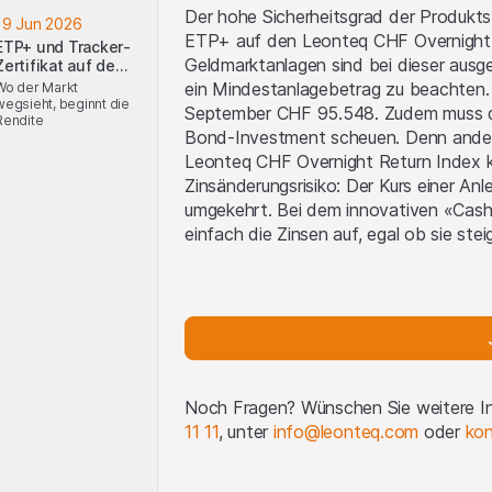
kte oder die Verbreitung oder Veröffentlichung von Unterlagen
Der hohe Sicherheitsgrad der Produktstr
19 Jun 2026
er aus einem Rechtsgebiet in Übereinstimmung mit den gelten
ETP+ auf den Leonteq CHF Overnight Re
ETP+ und Tracker-
en, und wenn weder die Emittentinnen noch der Lead Manager 
Geldmarktanlagen sind bei dieser ausg
Zertifikat auf den
htet werden. Beschränkungen der grenzüberschreitenden Kommu
FuW-Risk-Index
ein Mindestanlagebetrag zu beachten. 
Wo der Markt
den Geschäfts betreffend die in Frage stehenden Produkte u
wegsieht, beginnt die
September CHF 95.548. Zudem muss das
Rendite
rechtlicher Überlegungen - vorbehalten. Die wichtigsten Recht
Bond-Investment scheuen. Denn anders 
öffentlich vertrieben werden dürfen, sind der EWR, UK, Hongk
Leonteq CHF Overnight Return Index ke
Zinsänderungsrisiko: Der Kurs einer An
 nicht innerhalb der Vereinigten Staaten bzw. nicht an oder 
umgekehrt. Bei dem innovativen «Cas
ersonen (wie in Regulation S definiert) angeboten oder verka
einfach die Zinsen auf, egal ob sie stei
ationen über Verkaufsbeschränkungen sind dem jeweiligen Emi
 auf dieser Website und
www.leonteq.com
veröffentlicht wird
ogos Dritter
Noch Fragen? Wünschen Sie weitere In
 können wir Logos ausschließlich zu Referenzzwecken anzeigen
11 11
, unter
info@leonteq.com
oder
kon
ifizieren, an die die Produkte gekoppelt sind. Weitere Informat
rwendung von Logos Dritter
.