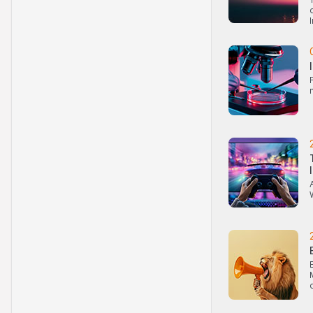
Interessenskonfli
Die Emittentinnen 
von Zeit zu Zeit, a
Währungen, Finanzi
Website als Basiswe
auftreten und gleic
oder Absicherungsg
Drittparteien könne
ob der relevante Barr
Performance
Die vergangene Kurs
eines Produktes od
die Anleger erhalte
Wechselkursschwank
Verkaufsrestrikti
Es wurde/wird nich
die Verteilung von 
Massnahmen hierzu e