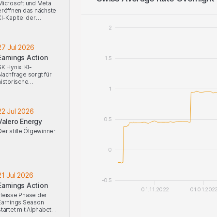
Microsoft und Meta
eröffnen das nächste
KI-Kapitel der
Earnings Season
2
27 Jul 2026
Earnings Action
1.5
SK Hynix: KI-
Nachfrage sorgt für
historische
Gewinnerwartungen
1
22 Jul 2026
0.5
Valero Energy
Der stille Ölgewinner
0
21 Jul 2026
-0.5
Earnings Action
01.11.2022
01.01.202
Heisse Phase der
Earnings Season
startet mit Alphabet
nd Tesla: KI trifft auf