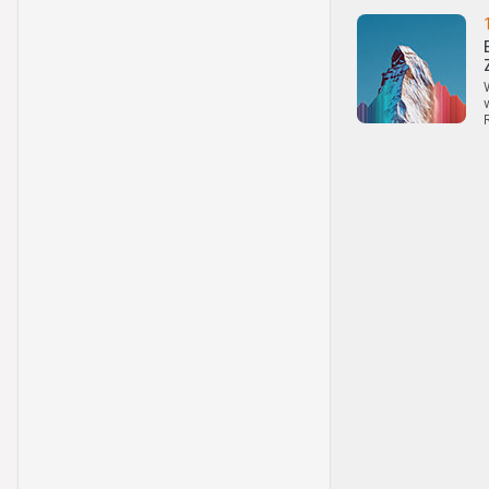
Lieferung der Produ
Produkte nur in od
Vorschriften erfolg
hierdurch verpflic
grenzüberschreiten
bleiben - aufgrund 
die Produkte nicht 
Die Produkte dürfen
zugunsten von US-P
Detaillierte Inform
entnehmen, welches
(Mai 2020)
Verwendung von L
Auf dieser Website
Basiswerte zu ident
unserer Seite zur
Ve