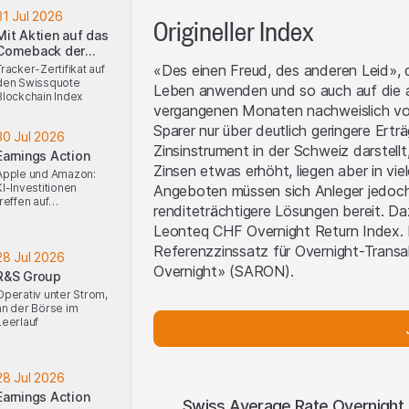
31 Jul 2026
Origineller Index
Mit Aktien auf das
Comeback der
Kryptobranche
«Des einen Freud, des anderen Leid», di
Tracker-Zertifikat auf
setzen
den Swissquote
Leben anwenden und so auch auf die a
Blockchain Index
vergangenen Monaten nachweislich von 
Sparer nur über deutlich geringere Ert
30 Jul 2026
Zinsinstrument in der Schweiz darstell
Earnings Action
Zinsen etwas erhöht, liegen aber in vie
Apple und Amazon:
KI-Investitionen
Angeboten müssen sich Anleger jedoch 
treffen auf
renditeträchtigere Lösungen bereit. D
Konsumstärke
Leonteq CHF Overnight Return Index. 
Referenzzinssatz für Overnight-Trans
28 Jul 2026
Overnight» (SARON).
R&S Group
Operativ unter Strom,
an der Börse im
Leerlauf
28 Jul 2026
Earnings Action
Swiss Average Rate Overnight 