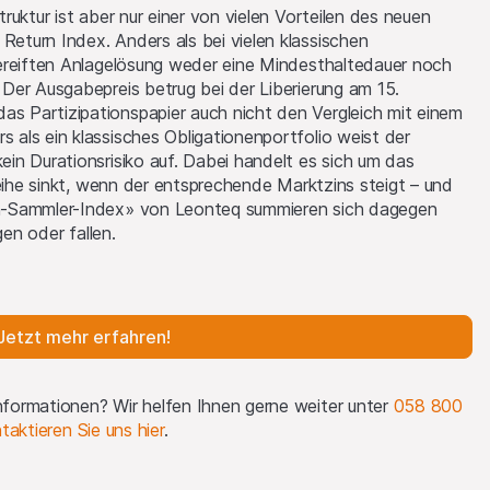
 in Bezug auf die
uktur ist aber nur einer von vielen Vorteilen des neuen
den Gesetzen und
turn Index. Anders als bei vielen klassischen
in irgendeiner Form
ereiften Anlagelösung weder eine Mindesthaltedauer noch
nikation und des
Der Ausgabepreis betrug bei der Liberierung am 15.
nd Informationen
 Partizipationspapier auch nicht den Vergleich mit einem
sgebiete, in denen
als ein klassisches Obligationenportfolio weist der
ong und Singapur.
in Durationsrisiko auf. Dabei handelt es sich um das
leihe sinkt, wenn der entsprechende Marktzins steigt – und
auf Rechnung oder
h-Sammler-Index» von Leonteq summieren sich dagegen
uft werden.
gen oder fallen.
ssionsprogramm zu
.
Jetzt mehr erfahren!
formationen? Wir helfen Ihnen gerne weiter unter
058 800
, um die
taktieren Sie uns hier
.
ionen finden Sie auf