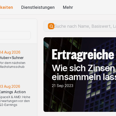
keiten
Dienstleistungen
Mehr
Ertragreiche
04 Aug 2026
Huber+Suhner
Vor dem nächsten
Wie sich Zinsen
Wachstumsschub
einsammeln las
21 Sep 2023
03 Aug 2026
Earnings Action
SpaceX & AMD: Hohe
Erwartungen vor den
Q2-Earnings