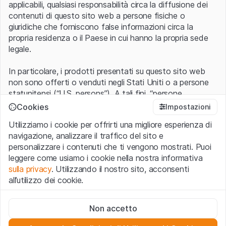
applicabili, qualsiasi responsabilità circa la diffusione dei
contenuti di questo sito web a persone fisiche o
giuridiche che forniscono false informazioni circa la
propria residenza o il Paese in cui hanno la propria sede
legale.
In particolare, i prodotti presentati su questo sito web
non sono offerti o venduti negli Stati Uniti o a persone
statunitensi (“U.S. persons”). A tali fini, “persone
statunitensi” vanno intese nel significato ad esse ascritto
Cookies
Impostazioni
nel Regulation S dello United States Securities Act of
Utilizziamo i cookie per offrirti una migliore esperienza di
1933 che include le persone residenti negli Stati Uniti
navigazione, analizzare il traffico del sito e
d’America, le società per azioni e le altre forme societarie
personalizzare i contenuti che ti vengono mostrati. Puoi
americane.
leggere come usiamo i cookie nella nostra informativa
sulla privacy
. Utilizzando il nostro sito, acconsenti
Condizioni di utilizzo e informazioni legali
all’utilizzo dei cookie.
Con l’accesso al sito web (di seguito, il “Sito”) si dichiara
di aver compreso e di accettare le informazioni legali, le
Cookie strettamente necessari
avvertenze importanti e le condizioni di utilizzo ivi rese
Non accetto
Questi cookie sono necessari per il funzionamento del sito
disponibili.
Nel caso in cui le
Condizioni di utilizzo
non
web e non possono essere disattivati.