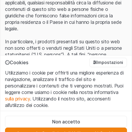
applicabili, qualsiasi responsabilità circa la diffusione dei
contenuti di questo sito web a persone fisiche o
giuridiche che forniscono false informazioni circa la
propria residenza o il Paese in cui hanno la propria sede
legale.
In particolare, i prodotti presentati su questo sito web
non sono offerti o venduti negli Stati Uniti o a persone
statunitensi (“U.S. persons”). A tali fini, “persone
statunitensi” vanno intese nel significato ad esse ascritto
Cookies
Impostazioni
nel Regulation S dello United States Securities Act of
Utilizziamo i cookie per offrirti una migliore esperienza di
1933 che include le persone residenti negli Stati Uniti
navigazione, analizzare il traffico del sito e
d’America, le società per azioni e le altre forme societarie
personalizzare i contenuti che ti vengono mostrati. Puoi
americane.
leggere come usiamo i cookie nella nostra informativa
sulla privacy
. Utilizzando il nostro sito, acconsenti
Condizioni di utilizzo e informazioni legali
all’utilizzo dei cookie.
Con l’accesso al sito web (di seguito, il “Sito”) si dichiara
di aver compreso e di accettare le informazioni legali, le
Cookie strettamente necessari
avvertenze importanti e le condizioni di utilizzo ivi rese
Non accetto
Questi cookie sono necessari per il funzionamento del sito
disponibili.
Nel caso in cui le
Condizioni di utilizzo
non
web e non possono essere disattivati.