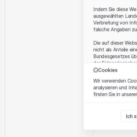
Indem Sie diese Web
ausgewählten Landes
Verbreitung von Inf
falsche Angaben zu
Die auf dieser Webs
nicht als Anteile ei
Bundesgesetzes über
der Eidgenössische
KAG vermittelten sp
Cookies
Wir verwenden Cooki
Anwendungsbeding
analysieren und Inh
Mit dem Zugriff auf
finden Sie in unsere
rechtlichen Informa
und akzeptieren. We
Zwingend notwend
bitte den Zugriff au
Diese Cookies sind fü
Ich 
Eigentumsrechte
Zu Analysezwecke
Sämtliche Immateria
Diese Cookies verfol
Website enthaltenen