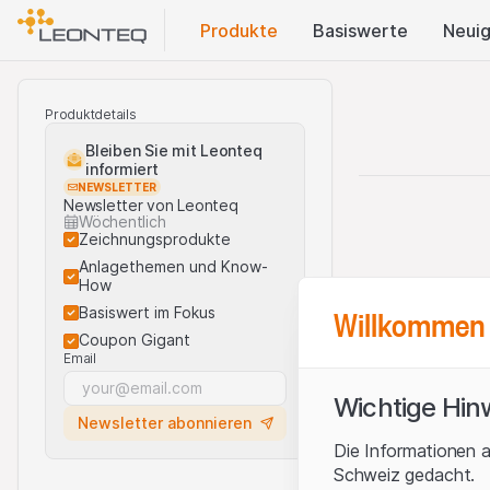
Produkte
Basis​werte
Neuig
Produktdetails
Bleiben Sie mit Leonteq
informiert
NEWSLETTER
Newsletter von Leonteq
Wöchentlich
Zeichnungsprodukte
Anlagethemen und Know-
How
Willkommen 
Basiswert im Fokus
Coupon Gigant
Email
Wichtige Hin
Newsletter abonnieren
Die Informationen a
Schweiz gedacht.