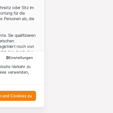
hnsitz oder Sitz im
ortung für die
he Personen ab, die
e. Sie qualifizieren
zerischen
egistriert noch von
icht den durch das
Einstellungen
ebsite-Verkehr zu
okies verwenden,
en Sie, dass Sie die
erstanden haben
 unterlassen Sie
 und Cookies zu
n dem auf der
as Engagement
tnern, welche die