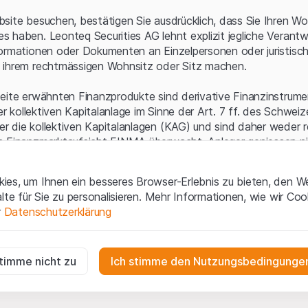
Serverfehler.
site besuchen, bestätigen Sie ausdrücklich, dass Sie Ihren Wo
 haben. Leonteq Securities AG lehnt explizit jegliche Verantw
ormationen oder Dokumenten an Einzelpersonen oder juristisc
 ihrem rechtmässigen Wohnsitz oder Sitz machen.
eite erwähnten Finanzprodukte sind derivative Finanzinstrument
ner kollektiven Kapitalanlage im Sinne der Art. 7 ff. des Schwei
 die kollektiven Kapitalanlagen (KAG) und sind daher weder r
n Finanzmarktaufsicht FINMA überwacht. Anleger geniessen n
ezifischen Anlegerschutz.
es, um Ihnen ein besseres Browser-Erlebnis zu bieten, den W
ungen und rechtliche Informationen
alte für Sie zu personalisieren. Mehr Informationen, wie wir Co
 diese Website der Leonteq Securities AG (die "Website") erklär
r
Datenschutzerklärung
tionen und die wichtigen Hinweise und
Nutzungsbedingungen
v
nn Sie mit den Nutzungsbedingungen nicht einverstanden sind,
ig
f diese Website.
r die Website erforderlich und können nicht deaktiviert werden.
stimme nicht zu
Ich stimme den Nutzungsbedingungen
n
lgüterrechte (wie z.B. Urheber¬, Design¬ und Markenrechte) a
gen die Interaktionen der Website-Besucher in anonymer Form, um d
 Material liegen bei Leonteq Securities AG oder Plattform-Par