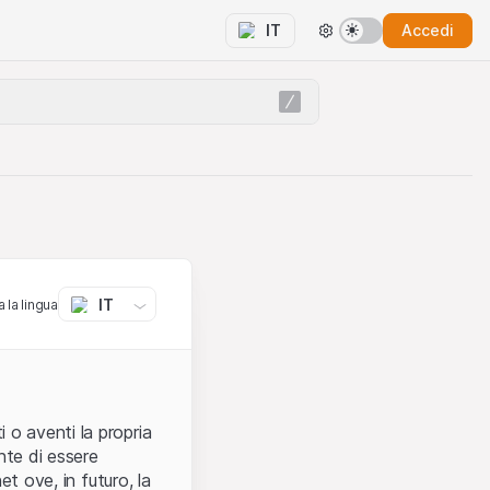
Accedi
IT
IT
 la lingua
 o aventi la propria
nte di essere
et ove, in futuro, la