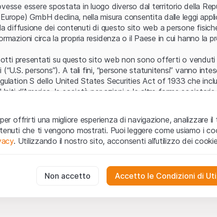
Errore del server
vesse essere spostata in luogo diverso dal territorio della Repu
Europe) GmbH declina, nella misura consentita dalle leggi applica
 la diffusione dei contenuti di questo sito web a persone fisich
ormazioni circa la propria residenza o il Paese in cui hanno la pr
odotti presentati su questo sito web non sono offerti o venduti n
 (“U.S. persons”). A tali fini, “persone statunitensi” vanno intes
egulation S dello United States Securities Act of 1933 che incl
 Uniti d’America, le società per azioni e le altre forme societari
zo e informazioni legali
per offrirti una migliore esperienza di navigazione, analizzare il 
o web (di seguito, il “Sito”) si dichiara di aver compreso e di ac
ntenuti che ti vengono mostrati. Puoi leggere come usiamo i coo
le avvertenze importanti e le condizioni di utilizzo ivi rese dispon
ivacy
. Utilizzando il nostro sito, acconsenti all’utilizzo dei cookie
 utilizzo
non siano accettate, l’utente è tenuto ad interromp
te necessari
cessari per il funzionamento del sito web e non possono essere disat
Non accetto
Accetto le Condizioni di Uti
 o invito ad acquistare
odotti, i dati, i servizi, gli strumenti, i documenti (i “Contenuti 
 Sito web hanno esclusivamente finalità informative e non rap
no in forma anonima le interazioni dei visitatori con il sito web per
tazione all’acquisto o alla vendita di prodotti di Leonteq Secur
to degli utenti.