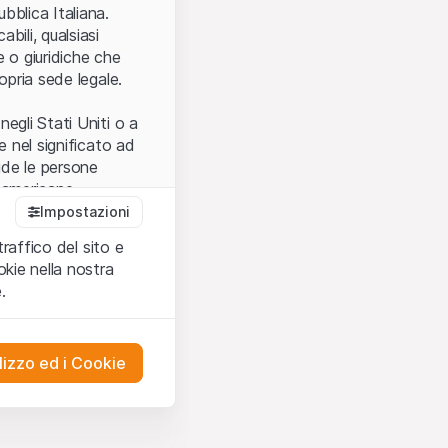
.
bblica Italiana.
bili, qualsiasi
e o giuridiche che
opria sede legale.
egli Stati Uniti o a
e nel significato ad
ude le persone
e americane.
Impostazioni
traffico del sito e
cettare le
kie nella nostra
ibili.
Nel caso in
.
ere l’utilizzo del
tivati.
lizzo ed i Cookie
del Sito”) contenuti o
presentano né
 comprendere
ities AG, EFG