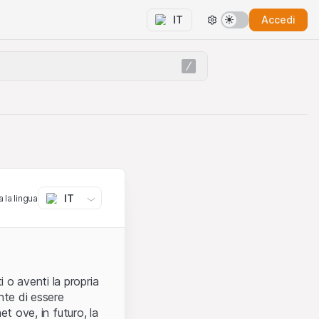
Accedi
IT
IT
 la lingua
 o aventi la propria
nte di essere
et ove, in futuro, la