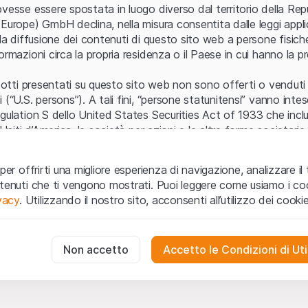
Errore del server
vesse essere spostata in luogo diverso dal territorio della Repu
Europe) GmbH declina, nella misura consentita dalle leggi applica
 la diffusione dei contenuti di questo sito web a persone fisich
ormazioni circa la propria residenza o il Paese in cui hanno la pr
odotti presentati su questo sito web non sono offerti o venduti n
 (“U.S. persons”). A tali fini, “persone statunitensi” vanno intes
egulation S dello United States Securities Act of 1933 che incl
 Uniti d’America, le società per azioni e le altre forme societari
zo e informazioni legali
per offrirti una migliore esperienza di navigazione, analizzare il 
o web (di seguito, il “Sito”) si dichiara di aver compreso e di ac
ntenuti che ti vengono mostrati. Puoi leggere come usiamo i coo
le avvertenze importanti e le condizioni di utilizzo ivi rese dispon
ivacy
. Utilizzando il nostro sito, acconsenti all’utilizzo dei cookie
 utilizzo
non siano accettate, l’utente è tenuto ad interromp
te necessari
cessari per il funzionamento del sito web e non possono essere disat
Non accetto
Accetto le Condizioni di Uti
 o invito ad acquistare
odotti, i dati, i servizi, gli strumenti, i documenti (i “Contenuti 
 Sito web hanno esclusivamente finalità informative e non rap
no in forma anonima le interazioni dei visitatori con il sito web per
tazione all’acquisto o alla vendita di prodotti di Leonteq Secur
to degli utenti.