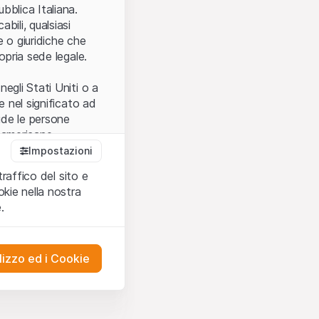
.
bblica Italiana.
bili, qualsiasi
e o giuridiche che
opria sede legale.
egli Stati Uniti o a
e nel significato ad
ude le persone
e americane.
Impostazioni
traffico del sito e
cettare le
kie nella nostra
ibili.
Nel caso in
.
ere l’utilizzo del
tivati.
lizzo ed i Cookie
del Sito”) contenuti o
presentano né
 comprendere
ities AG, EFG