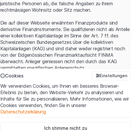
juristische Personen ab, die falsche Angaben zu ihrem
rechtmässigen Wohnsitz oder Sitz machen.
Die auf dieser Webseite erwähnten Finanzprodukte sind
derivative Finanzinstrumente. Sie qualifizieren nicht als Anteile
einer kollektiven Kapitalanlage im Sinne der Art. 7 ff. des
Schweizerischen Bundesgesetzes über die kollektiven
Kapitalanlagen (KAG) und sind daher weder registriert noch
von der Eidgenössischen Finanzmarktaufsicht FINMA
überwacht. Anleger geniessen nicht den durch das KAG
vermittelten spezifischen Anlegerschutz.
Cookies
Einstellungen
Anwendungsbedingungen und rechtliche Informationen
Wir verwenden Cookies, um Ihnen ein besseres Browser-
Mit dem Zugriff auf diese Website der Leonteq Securities AG
Erlebnis zu bieten, den Website-Verkehr zu analysieren und
(die "Website") erklären Sie, dass Sie die rechtlichen
Inhalte für Sie zu personalisieren. Mehr Informationen, wie wir
Informationen und die wichtigen Hinweise und
Cookies verwenden, finden Sie in unserer
Nutzungsbedingungen
verstanden haben und akzeptieren.
Datenschutzerklärung
Wenn Sie mit den Nutzungsbedingungen nicht einverstanden
sind, unterlassen Sie bitte den Zugriff auf diese Website.
Zwingend notwendig
Ich stimme nicht zu
Diese Cookies sind für die Website erforderlich und können nicht