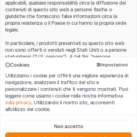
applicabili, qualsiasi responsabilità circa la diffusione dei
contenuti di questo sito web a persone fisiche o
giuridiche che forniscono false informazioni circa la
propria residenza o il Paese in cui hanno la propria sede
legale.
In particolare, i prodotti presentati su questo sito web
non sono offerti o venduti negli Stati Uniti o a persone
statunitensi (“U.S. persons”). A tali fini, “persone
statunitensi” vanno intese nel significato ad esse ascritto
Cookies
Impostazioni
nel Regulation S dello United States Securities Act of
Utilizziamo i cookie per offrirti una migliore esperienza di
1933 che include le persone residenti negli Stati Uniti
navigazione, analizzare il traffico del sito e
d’America, le società per azioni e le altre forme societarie
personalizzare i contenuti che ti vengono mostrati. Puoi
americane.
leggere come usiamo i cookie nella nostra informativa
sulla privacy
. Utilizzando il nostro sito, acconsenti
Condizioni di utilizzo e informazioni legali
all’utilizzo dei cookie.
Con l’accesso al sito web (di seguito, il “Sito”) si dichiara
di aver compreso e di accettare le informazioni legali, le
Cookie strettamente necessari
avvertenze importanti e le condizioni di utilizzo ivi rese
Non accetto
Questi cookie sono necessari per il funzionamento del sito
disponibili.
Nel caso in cui le
Condizioni di utilizzo
non
web e non possono essere disattivati.