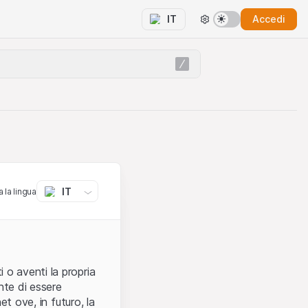
Accedi
IT
IT
 la lingua
 o aventi la propria
nte di essere
et ove, in futuro, la