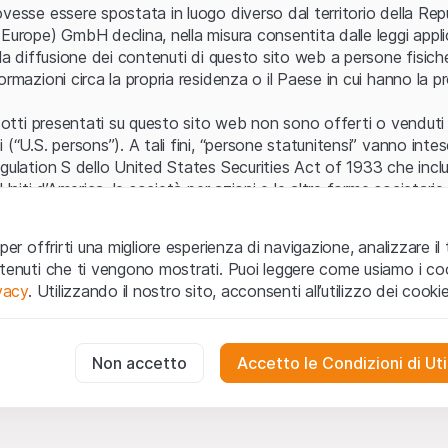
Errore del server
vesse essere spostata in luogo diverso dal territorio della Repu
Europe) GmbH declina, nella misura consentita dalle leggi applica
 la diffusione dei contenuti di questo sito web a persone fisich
ormazioni circa la propria residenza o il Paese in cui hanno la pr
odotti presentati su questo sito web non sono offerti o venduti n
 (“U.S. persons”). A tali fini, “persone statunitensi” vanno intes
egulation S dello United States Securities Act of 1933 che incl
 Uniti d’America, le società per azioni e le altre forme societari
zo e informazioni legali
per offrirti una migliore esperienza di navigazione, analizzare il 
o web (di seguito, il “Sito”) si dichiara di aver compreso e di ac
ntenuti che ti vengono mostrati. Puoi leggere come usiamo i coo
le avvertenze importanti e le condizioni di utilizzo ivi rese dispon
ivacy
. Utilizzando il nostro sito, acconsenti all’utilizzo dei cookie
 utilizzo
non siano accettate, l’utente è tenuto ad interromp
te necessari
cessari per il funzionamento del sito web e non possono essere disat
Non accetto
Accetto le Condizioni di Uti
 o invito ad acquistare
odotti, i dati, i servizi, gli strumenti, i documenti (i “Contenuti 
 Sito web hanno esclusivamente finalità informative e non rap
no in forma anonima le interazioni dei visitatori con il sito web per
tazione all’acquisto o alla vendita di prodotti di Leonteq Secur
to degli utenti.