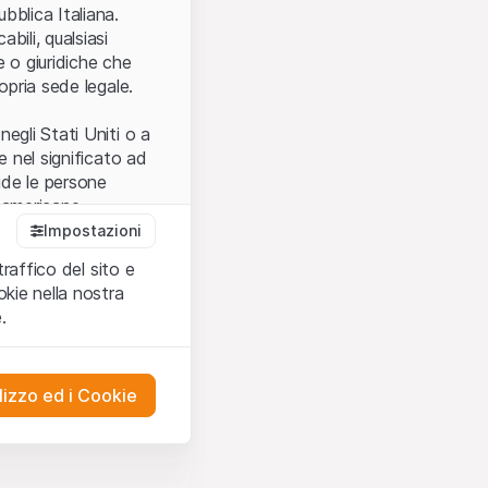
.
bblica Italiana.
bili, qualsiasi
e o giuridiche che
opria sede legale.
egli Stati Uniti o a
e nel significato ad
ude le persone
e americane.
Impostazioni
traffico del sito e
cettare le
kie nella nostra
ibili.
Nel caso in
.
ere l’utilizzo del
tivati.
lizzo ed i Cookie
del Sito”) contenuti o
presentano né
 comprendere
ities AG, EFG