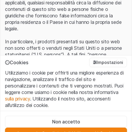
applicabili, qualsiasi responsabilità circa la diffusione dei
contenuti di questo sito web a persone fisiche o
giuridiche che forniscono false informazioni circa la
propria residenza o il Paese in cui hanno la propria sede
legale.
In particolare, i prodotti presentati su questo sito web
non sono offerti o venduti negli Stati Uniti o a persone
statunitensi (“U.S. persons”). A tali fini, “persone
statunitensi” vanno intese nel significato ad esse ascritto
Cookies
Impostazioni
nel Regulation S dello United States Securities Act of
Utilizziamo i cookie per offrirti una migliore esperienza di
1933 che include le persone residenti negli Stati Uniti
navigazione, analizzare il traffico del sito e
d’America, le società per azioni e le altre forme societarie
personalizzare i contenuti che ti vengono mostrati. Puoi
americane.
leggere come usiamo i cookie nella nostra informativa
sulla privacy
. Utilizzando il nostro sito, acconsenti
Condizioni di utilizzo e informazioni legali
all’utilizzo dei cookie.
Con l’accesso al sito web (di seguito, il “Sito”) si dichiara
di aver compreso e di accettare le informazioni legali, le
Cookie strettamente necessari
avvertenze importanti e le condizioni di utilizzo ivi rese
Non accetto
Questi cookie sono necessari per il funzionamento del sito
disponibili.
Nel caso in cui le
Condizioni di utilizzo
non
web e non possono essere disattivati.