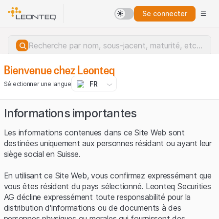
Se connecter
Bienvenue chez Leonteq
FR
Sélectionner une langue
Informations importantes
Les informations contenues dans ce Site Web sont
destinées uniquement aux personnes résidant ou ayant leur
siège social en Suisse.
En utilisant ce Site Web, vous confirmez expressément que
vous êtes résident du pays sélectionné. Leonteq Securities
AG décline expressément toute responsabilité pour la
distribution d'informations ou de documents à des
Erreur du serveur.
personnes physiques ou morales qui fournissent des