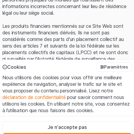
informations incorrectes concernant leur lieu de résidence
légal ou leur siège social.
Les produits financiers mentionnés sur ce Site Web sont
des instruments financiers dérivés. Ils ne sont pas
considérés comme des parts d'un placement collectif au
sens des articles 7 et suivants de la loi fédérale sur les
placements collectifs de capitaux (LPCC) et ne sont donc
ni surveillés par l'Autorité fédérale de surveillance des
marchés financiers (FINMA) ni enregistrés auprès de la
Cookies
Paramètres
FINMA. Les investisseurs ne bénéficient pas de la
Nous utilisons des cookies pour vous offrir une meilleure
protection spécifique des investisseurs prévue par la LPCC.
expérience de navigation, analyser le trafic sur le site et
vous proposer du contenu personnalisé. Lisez notre
Conditions d'utilisation et informations juridiques
déclaration de confidentialité
pour savoir comment nous
En utilisant le Site Web de Leonteq Securities AG (ci-après
utilisons les cookies. En utilisant notre site, vous consentez
"Site Web"), vous confirmez que vous avez compris et que
à l’utilisation que nous faisons des cookies.
vous acceptez les informations juridiques, les notes
importantes et les
Conditions d'utilisation
présentées ici. Si
Strictement nécessaires
vous n'acceptez pas les Conditions d'utilisation, veuillez-
Je n'accepte pas
Ces cookies sont nécessaires au bon fonctionnement du site
vous abstenir d'utiliser ce Site Web.
Internet et ne peuvent pas être désactivés.