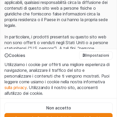
applicabili, qualsiasi responsabilità circa la diffusione dei
contenuti di questo sito web a persone fisiche o
giuridiche che forniscono false informazioni circa la
propria residenza o il Paese in cui hanno la propria sede
legale.
In particolare, i prodotti presentati su questo sito web
non sono offerti o venduti negli Stati Uniti o a persone
statunitensi (“U.S. persons”). A tali fini, “persone
statunitensi” vanno intese nel significato ad esse ascritto
Cookies
Impostazioni
nel Regulation S dello United States Securities Act of
Utilizziamo i cookie per offrirti una migliore esperienza di
1933 che include le persone residenti negli Stati Uniti
navigazione, analizzare il traffico del sito e
d’America, le società per azioni e le altre forme societarie
personalizzare i contenuti che ti vengono mostrati. Puoi
americane.
leggere come usiamo i cookie nella nostra informativa
sulla privacy
. Utilizzando il nostro sito, acconsenti
Condizioni di utilizzo e informazioni legali
all’utilizzo dei cookie.
Con l’accesso al sito web (di seguito, il “Sito”) si dichiara
di aver compreso e di accettare le informazioni legali, le
Cookie strettamente necessari
avvertenze importanti e le condizioni di utilizzo ivi rese
Non accetto
Questi cookie sono necessari per il funzionamento del sito
disponibili.
Nel caso in cui le
Condizioni di utilizzo
non
web e non possono essere disattivati.