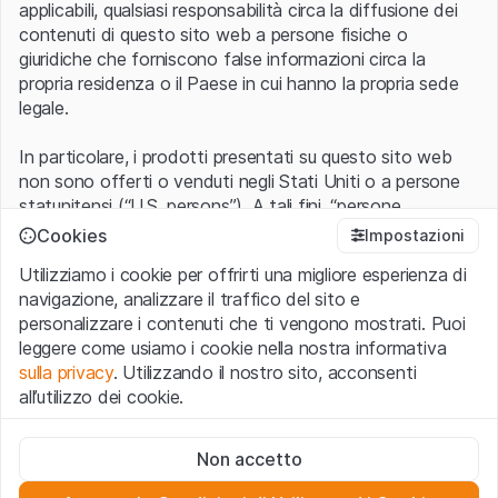
applicabili, qualsiasi responsabilità circa la diffusione dei
contenuti di questo sito web a persone fisiche o
giuridiche che forniscono false informazioni circa la
propria residenza o il Paese in cui hanno la propria sede
legale.
In particolare, i prodotti presentati su questo sito web
non sono offerti o venduti negli Stati Uniti o a persone
statunitensi (“U.S. persons”). A tali fini, “persone
statunitensi” vanno intese nel significato ad esse ascritto
Cookies
Impostazioni
nel Regulation S dello United States Securities Act of
Utilizziamo i cookie per offrirti una migliore esperienza di
1933 che include le persone residenti negli Stati Uniti
navigazione, analizzare il traffico del sito e
d’America, le società per azioni e le altre forme societarie
personalizzare i contenuti che ti vengono mostrati. Puoi
americane.
leggere come usiamo i cookie nella nostra informativa
sulla privacy
. Utilizzando il nostro sito, acconsenti
Condizioni di utilizzo e informazioni legali
all’utilizzo dei cookie.
Con l’accesso al sito web (di seguito, il “Sito”) si dichiara
di aver compreso e di accettare le informazioni legali, le
Cookie strettamente necessari
avvertenze importanti e le condizioni di utilizzo ivi rese
Non accetto
Questi cookie sono necessari per il funzionamento del sito
disponibili.
Nel caso in cui le
Condizioni di utilizzo
non
web e non possono essere disattivati.