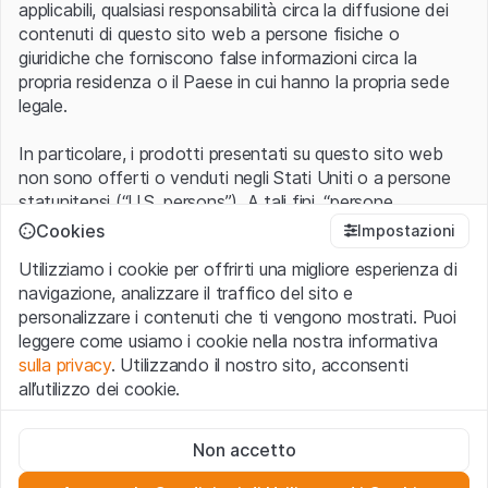
applicabili, qualsiasi responsabilità circa la diffusione dei
contenuti di questo sito web a persone fisiche o
giuridiche che forniscono false informazioni circa la
propria residenza o il Paese in cui hanno la propria sede
legale.
In particolare, i prodotti presentati su questo sito web
non sono offerti o venduti negli Stati Uniti o a persone
statunitensi (“U.S. persons”). A tali fini, “persone
statunitensi” vanno intese nel significato ad esse ascritto
Cookies
Impostazioni
nel Regulation S dello United States Securities Act of
Utilizziamo i cookie per offrirti una migliore esperienza di
1933 che include le persone residenti negli Stati Uniti
navigazione, analizzare il traffico del sito e
d’America, le società per azioni e le altre forme societarie
personalizzare i contenuti che ti vengono mostrati. Puoi
americane.
leggere come usiamo i cookie nella nostra informativa
sulla privacy
. Utilizzando il nostro sito, acconsenti
Condizioni di utilizzo e informazioni legali
all’utilizzo dei cookie.
Con l’accesso al sito web (di seguito, il “Sito”) si dichiara
di aver compreso e di accettare le informazioni legali, le
Cookie strettamente necessari
avvertenze importanti e le condizioni di utilizzo ivi rese
Non accetto
Questi cookie sono necessari per il funzionamento del sito
disponibili.
Nel caso in cui le
Condizioni di utilizzo
non
web e non possono essere disattivati.