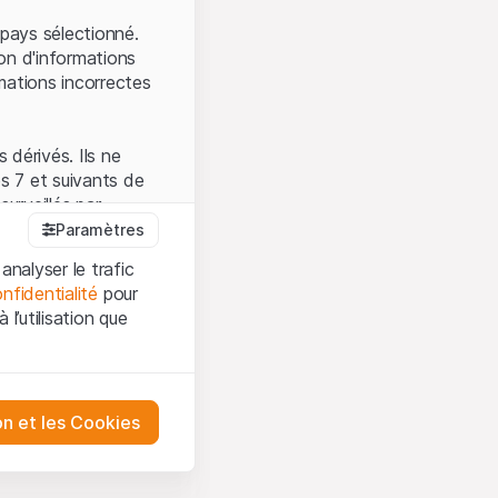
.
pays sélectionné.
on d'informations
mations incorrectes
 dérivés. Ils ne
s 7 et suivants de
surveillés par
auprès de la FINMA.
Paramètres
 prévue par la LPCC.
analyser le trafic
nfidentialité
pour
l’utilisation que
firmez que vous
es et les
sation, veuillez-vous
tre désactivés.
on et les Cookies
ception et de
ur mieux
urities AG ou à ses