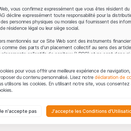
Erreur du serveur
e Web, vous confirmez expressément que vous êtes résident du 
AG décline expressément toute responsabilité pour la distributi
es personnes physiques ou morales qui fournissent des infor
de résidence légal ou leur siège social.
ers mentionnés sur ce Site Web sont des instruments financiers
 comme des parts d'un placement collectif au sens des article
les placements collectifs de capitaux (LPCC) et ne sont donc ni 
 de surveillance des marchés financiers (FINMA) ni enregistrés 
 bénéficient pas de la protection spécifique des investisseurs
ookies pour vous offrir une meilleure expérience de navigation, 
 proposer du contenu personnalisé. Lisez notre
déclaration de co
ation et informations juridiques
utilisons les cookies. En utilisant notre site, vous consentez à 
e Web de Leonteq Securities AG (ci-après "Site Web"), vous con
okies.
 vous acceptez les informations juridiques, les notes important
ion
présentées ici. Si vous n'acceptez pas les Conditions d'utili
aires
e Site Web.
ssaires au bon fonctionnement du site Internet et ne peuvent pas ê
Je n'accepte pas
J'accepte les Conditions d'Utilisati
iétaires
ropriété intellectuelle (par exemple, les droits d'auteur, de con
es interactions des visiteurs du site Internet de manière anonyme po
 matériel présenté sur le Site Web appartiennent à Leonteq Sec