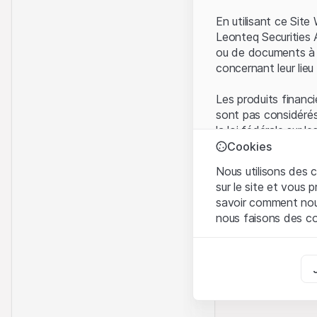
En utilisant ce Sit
Leonteq Securities 
ou de documents à d
concernant leur lieu 
Les produits financi
sont pas considérés
la loi fédérale sur 
l'Autorité fédérale
Cookies
Les investisseurs ne
Nous utilisons des c
sur le site et vous
Conditions d'utilis
savoir comment nous 
En utilisant le Sit
nous faisons des co
avez compris et que
Conditions d'utilisat
Strictement nécess
abstenir d'utiliser c
Ces cookies sont néce
Informations propr
Analyses
Tous les droits de p
Ces cookies suivent l
marque) relatifs au