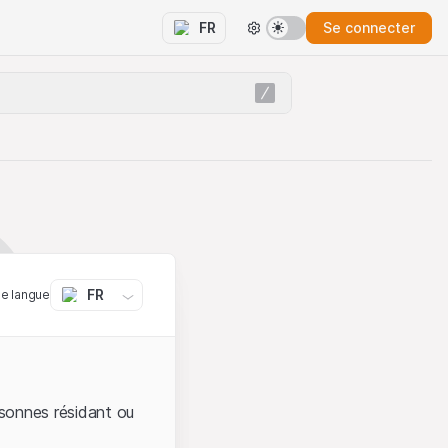
Se connecter
FR
FR
ne langue
sonnes résidant ou