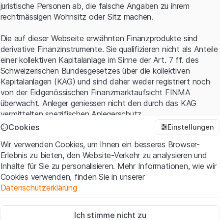
juristische Personen ab, die falsche Angaben zu ihrem
rechtmässigen Wohnsitz oder Sitz machen.
Die auf dieser Webseite erwähnten Finanzprodukte sind
derivative Finanzinstrumente. Sie qualifizieren nicht als Anteile
einer kollektiven Kapitalanlage im Sinne der Art. 7 ff. des
Schweizerischen Bundesgesetzes über die kollektiven
Kapitalanlagen (KAG) und sind daher weder registriert noch
von der Eidgenössischen Finanzmarktaufsicht FINMA
überwacht. Anleger geniessen nicht den durch das KAG
vermittelten spezifischen Anlegerschutz.
Cookies
Einstellungen
Anwendungsbedingungen und rechtliche Informationen
Wir verwenden Cookies, um Ihnen ein besseres Browser-
Mit dem Zugriff auf diese Website der Leonteq Securities AG
Erlebnis zu bieten, den Website-Verkehr zu analysieren und
(die "Website") erklären Sie, dass Sie die rechtlichen
Inhalte für Sie zu personalisieren. Mehr Informationen, wie wir
Informationen und die wichtigen Hinweise und
Cookies verwenden, finden Sie in unserer
Nutzungsbedingungen
verstanden haben und akzeptieren.
Datenschutzerklärung
Wenn Sie mit den Nutzungsbedingungen nicht einverstanden
sind, unterlassen Sie bitte den Zugriff auf diese Website.
Zwingend notwendig
Ich stimme nicht zu
Diese Cookies sind für die Website erforderlich und können nicht