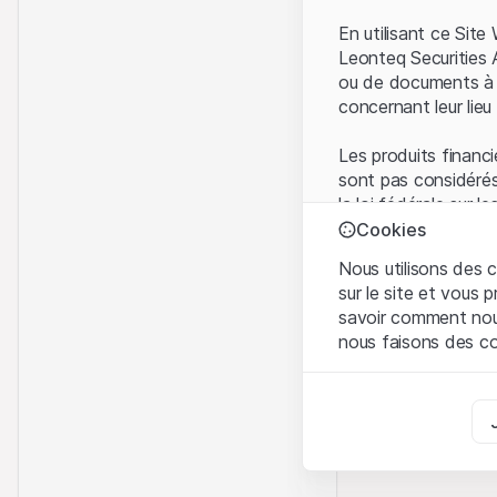
En utilisant ce Sit
Leonteq Securities 
ou de documents à d
concernant leur lieu 
Les produits financi
sont pas considérés
la loi fédérale sur 
l'Autorité fédérale
Cookies
Les investisseurs ne
Nous utilisons des c
sur le site et vous
Conditions d'utilis
savoir comment nous 
En utilisant le Sit
nous faisons des co
avez compris et que
Conditions d'utilisat
Strictement nécess
abstenir d'utiliser c
Ces cookies sont néce
Informations propr
Analyses
Tous les droits de p
Ces cookies suivent l
marque) relatifs au