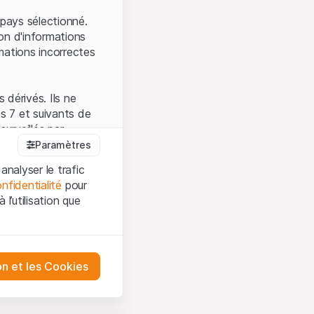
.
pays sélectionné.
on d'informations
mations incorrectes
 dérivés. Ils ne
s 7 et suivants de
surveillés par
auprès de la FINMA.
Paramètres
 prévue par la LPCC.
analyser le trafic
nfidentialité
pour
l’utilisation que
firmez que vous
es et les
sation, veuillez-vous
tre désactivés.
on et les Cookies
ception et de
ur mieux
urities AG ou à ses