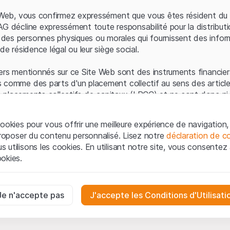
Erreur du serveur
e Web, vous confirmez expressément que vous êtes résident du 
AG décline expressément toute responsabilité pour la distributi
es personnes physiques ou morales qui fournissent des infor
de résidence légal ou leur siège social.
ers mentionnés sur ce Site Web sont des instruments financiers
 comme des parts d'un placement collectif au sens des article
les placements collectifs de capitaux (LPCC) et ne sont donc ni 
 de surveillance des marchés financiers (FINMA) ni enregistrés 
 bénéficient pas de la protection spécifique des investisseurs
ookies pour vous offrir une meilleure expérience de navigation, 
 proposer du contenu personnalisé. Lisez notre
déclaration de co
ation et informations juridiques
utilisons les cookies. En utilisant notre site, vous consentez à 
e Web de Leonteq Securities AG (ci-après "Site Web"), vous con
okies.
 vous acceptez les informations juridiques, les notes important
ion
présentées ici. Si vous n'acceptez pas les Conditions d'utili
aires
e Site Web.
ssaires au bon fonctionnement du site Internet et ne peuvent pas ê
Je n'accepte pas
J'accepte les Conditions d'Utilisati
iétaires
ropriété intellectuelle (par exemple, les droits d'auteur, de con
es interactions des visiteurs du site Internet de manière anonyme po
 matériel présenté sur le Site Web appartiennent à Leonteq Sec