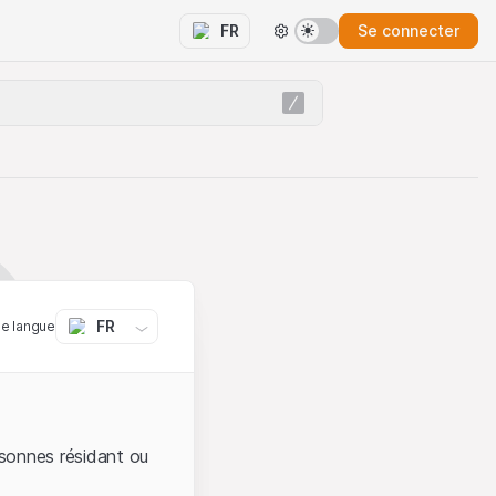
Se connecter
FR
FR
ne langue
sonnes résidant ou