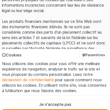
informations incorrectes concernant leur lieu de résidence
légal ou leur siège social.
Les produits financiers mentionnés sur ce Site Web sont
des instruments financiers dérivés. Ils ne sont pas
considérés comme des parts d'un placement collectif au
sens des articles 7 et suivants de la loi fédérale sur les
placements collectifs de capitaux (LPCC) et ne sont donc
ni surveillés par l'Autorité fédérale de surveillance des
marchés financiers (FINMA) ni enregistrés auprès de la
Cookies
Paramètres
FINMA. Les investisseurs ne bénéficient pas de la
Nous utilisons des cookies pour vous offrir une meilleure
protection spécifique des investisseurs prévue par la LPCC.
expérience de navigation, analyser le trafic sur le site et
vous proposer du contenu personnalisé. Lisez notre
Conditions d'utilisation et informations juridiques
déclaration de confidentialité
pour savoir comment nous
En utilisant le Site Web de Leonteq Securities AG (ci-après
utilisons les cookies. En utilisant notre site, vous consentez
"Site Web"), vous confirmez que vous avez compris et que
à l’utilisation que nous faisons des cookies.
vous acceptez les informations juridiques, les notes
importantes et les
Conditions d'utilisation
présentées ici. Si
Strictement nécessaires
vous n'acceptez pas les Conditions d'utilisation, veuillez-
Je n'accepte pas
Ces cookies sont nécessaires au bon fonctionnement du site
vous abstenir d'utiliser ce Site Web.
Internet et ne peuvent pas être désactivés.