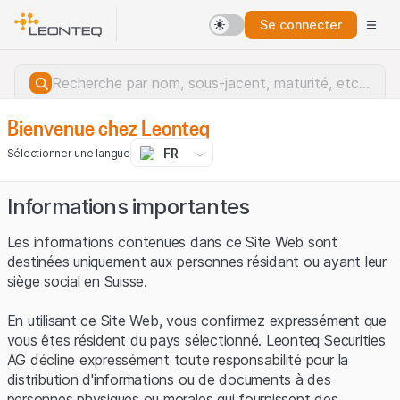
Se connecter
Bienvenue chez Leonteq
FR
Sélectionner une langue
Informations importantes
Les informations contenues dans ce Site Web sont
destinées uniquement aux personnes résidant ou ayant leur
siège social en Suisse.
En utilisant ce Site Web, vous confirmez expressément que
vous êtes résident du pays sélectionné. Leonteq Securities
AG décline expressément toute responsabilité pour la
distribution d'informations ou de documents à des
Erreur du serveur.
personnes physiques ou morales qui fournissent des