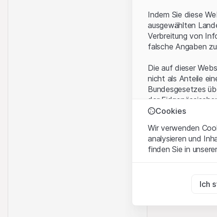
Indem Sie diese Web
ausgewählten Landes
Verbreitung von Inf
falsche Angaben zu
Die auf dieser Webs
nicht als Anteile ei
Bundesgesetzes über
der Eidgenössische
KAG vermittelten sp
Cookies
Wir verwenden Cooki
Anwendungsbeding
analysieren und Inh
Mit dem Zugriff auf
finden Sie in unsere
rechtlichen Informa
und akzeptieren. We
Zwingend notwend
bitte den Zugriff au
Diese Cookies sind fü
Ich 
Eigentumsrechte
Zu Analysezwecke
Sämtliche Immateria
Diese Cookies verfol
Website enthaltenen