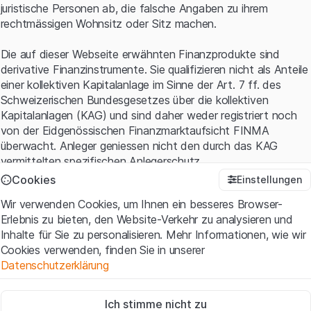
juristische Personen ab, die falsche Angaben zu ihrem
rechtmässigen Wohnsitz oder Sitz machen.
Die auf dieser Webseite erwähnten Finanzprodukte sind
derivative Finanzinstrumente. Sie qualifizieren nicht als Anteile
einer kollektiven Kapitalanlage im Sinne der Art. 7 ff. des
Schweizerischen Bundesgesetzes über die kollektiven
Kapitalanlagen (KAG) und sind daher weder registriert noch
von der Eidgenössischen Finanzmarktaufsicht FINMA
überwacht. Anleger geniessen nicht den durch das KAG
vermittelten spezifischen Anlegerschutz.
Cookies
Einstellungen
Anwendungsbedingungen und rechtliche Informationen
Wir verwenden Cookies, um Ihnen ein besseres Browser-
Mit dem Zugriff auf diese Website der Leonteq Securities AG
Erlebnis zu bieten, den Website-Verkehr zu analysieren und
(die "Website") erklären Sie, dass Sie die rechtlichen
Inhalte für Sie zu personalisieren. Mehr Informationen, wie wir
Informationen und die wichtigen Hinweise und
Cookies verwenden, finden Sie in unserer
Nutzungsbedingungen
verstanden haben und akzeptieren.
Datenschutzerklärung
Wenn Sie mit den Nutzungsbedingungen nicht einverstanden
sind, unterlassen Sie bitte den Zugriff auf diese Website.
Zwingend notwendig
Ich stimme nicht zu
Diese Cookies sind für die Website erforderlich und können nicht