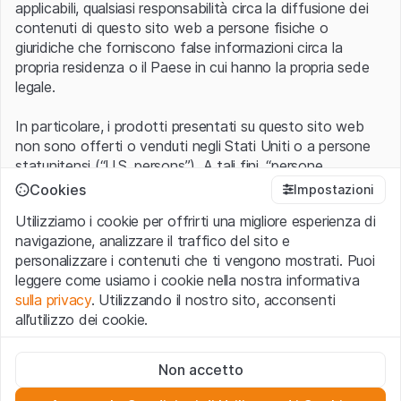
applicabili, qualsiasi responsabilità circa la diffusione dei
contenuti di questo sito web a persone fisiche o
giuridiche che forniscono false informazioni circa la
propria residenza o il Paese in cui hanno la propria sede
legale.
In particolare, i prodotti presentati su questo sito web
non sono offerti o venduti negli Stati Uniti o a persone
statunitensi (“U.S. persons”). A tali fini, “persone
statunitensi” vanno intese nel significato ad esse ascritto
Cookies
Impostazioni
nel Regulation S dello United States Securities Act of
Utilizziamo i cookie per offrirti una migliore esperienza di
1933 che include le persone residenti negli Stati Uniti
navigazione, analizzare il traffico del sito e
d’America, le società per azioni e le altre forme societarie
personalizzare i contenuti che ti vengono mostrati. Puoi
americane.
leggere come usiamo i cookie nella nostra informativa
sulla privacy
. Utilizzando il nostro sito, acconsenti
Condizioni di utilizzo e informazioni legali
all’utilizzo dei cookie.
Con l’accesso al sito web (di seguito, il “Sito”) si dichiara
di aver compreso e di accettare le informazioni legali, le
Cookie strettamente necessari
avvertenze importanti e le condizioni di utilizzo ivi rese
Non accetto
Questi cookie sono necessari per il funzionamento del sito
disponibili.
Nel caso in cui le
Condizioni di utilizzo
non
web e non possono essere disattivati.