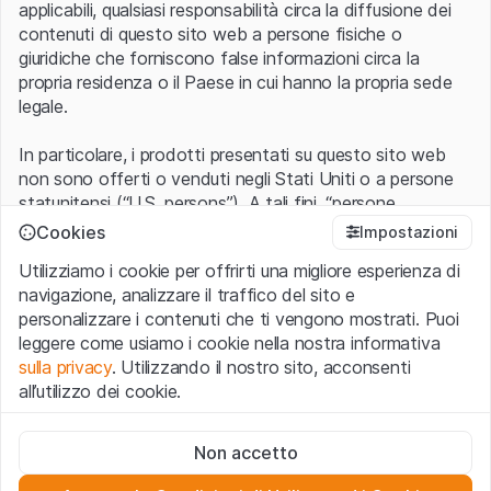
applicabili, qualsiasi responsabilità circa la diffusione dei
contenuti di questo sito web a persone fisiche o
giuridiche che forniscono false informazioni circa la
propria residenza o il Paese in cui hanno la propria sede
legale.
In particolare, i prodotti presentati su questo sito web
non sono offerti o venduti negli Stati Uniti o a persone
statunitensi (“U.S. persons”). A tali fini, “persone
statunitensi” vanno intese nel significato ad esse ascritto
Cookies
Impostazioni
nel Regulation S dello United States Securities Act of
Utilizziamo i cookie per offrirti una migliore esperienza di
1933 che include le persone residenti negli Stati Uniti
navigazione, analizzare il traffico del sito e
d’America, le società per azioni e le altre forme societarie
personalizzare i contenuti che ti vengono mostrati. Puoi
americane.
leggere come usiamo i cookie nella nostra informativa
sulla privacy
. Utilizzando il nostro sito, acconsenti
Condizioni di utilizzo e informazioni legali
all’utilizzo dei cookie.
Con l’accesso al sito web (di seguito, il “Sito”) si dichiara
di aver compreso e di accettare le informazioni legali, le
Cookie strettamente necessari
avvertenze importanti e le condizioni di utilizzo ivi rese
Non accetto
Questi cookie sono necessari per il funzionamento del sito
disponibili.
Nel caso in cui le
Condizioni di utilizzo
non
web e non possono essere disattivati.