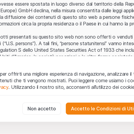
Errore del server
vesse essere spostata in luogo diverso dal territorio della Repu
Europe) GmbH declina, nella misura consentita dalle leggi applica
 la diffusione dei contenuti di questo sito web a persone fisich
ormazioni circa la propria residenza o il Paese in cui hanno la pr
odotti presentati su questo sito web non sono offerti o venduti n
 (“U.S. persons”). A tali fini, “persone statunitensi” vanno intes
egulation S dello United States Securities Act of 1933 che incl
 Uniti d’America, le società per azioni e le altre forme societari
zo e informazioni legali
per offrirti una migliore esperienza di navigazione, analizzare il 
o web (di seguito, il “Sito”) si dichiara di aver compreso e di ac
ntenuti che ti vengono mostrati. Puoi leggere come usiamo i coo
le avvertenze importanti e le condizioni di utilizzo ivi rese dispon
ivacy
. Utilizzando il nostro sito, acconsenti all’utilizzo dei cookie
 utilizzo
non siano accettate, l’utente è tenuto ad interromp
te necessari
cessari per il funzionamento del sito web e non possono essere disat
Non accetto
Accetto le Condizioni di Uti
 o invito ad acquistare
odotti, i dati, i servizi, gli strumenti, i documenti (i “Contenuti 
 Sito web hanno esclusivamente finalità informative e non rap
no in forma anonima le interazioni dei visitatori con il sito web per
tazione all’acquisto o alla vendita di prodotti di Leonteq Secur
to degli utenti.