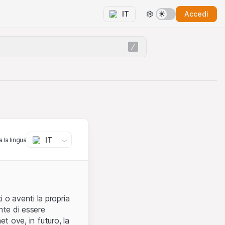
Accedi
IT
IT
 la lingua
 o aventi la propria
nte di essere
et ove, in futuro, la