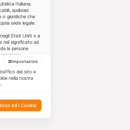
.
bblica Italiana.
bili, qualsiasi
e o giuridiche che
opria sede legale.
egli Stati Uniti o a
e nel significato ad
ude le persone
e americane.
Impostazioni
traffico del sito e
cettare le
kie nella nostra
ibili.
Nel caso in
.
ere l’utilizzo del
tivati.
lizzo ed i Cookie
del Sito”) contenuti o
presentano né
 comprendere
ities AG, EFG