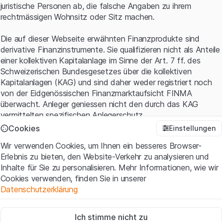
juristische Personen ab, die falsche Angaben zu ihrem
rechtmässigen Wohnsitz oder Sitz machen.
Die auf dieser Webseite erwähnten Finanzprodukte sind
derivative Finanzinstrumente. Sie qualifizieren nicht als Anteile
einer kollektiven Kapitalanlage im Sinne der Art. 7 ff. des
Schweizerischen Bundesgesetzes über die kollektiven
Kapitalanlagen (KAG) und sind daher weder registriert noch
von der Eidgenössischen Finanzmarktaufsicht FINMA
überwacht. Anleger geniessen nicht den durch das KAG
vermittelten spezifischen Anlegerschutz.
Cookies
Einstellungen
Anwendungsbedingungen und rechtliche Informationen
Wir verwenden Cookies, um Ihnen ein besseres Browser-
Mit dem Zugriff auf diese Website der Leonteq Securities AG
Erlebnis zu bieten, den Website-Verkehr zu analysieren und
(die "Website") erklären Sie, dass Sie die rechtlichen
Inhalte für Sie zu personalisieren. Mehr Informationen, wie wir
Informationen und die wichtigen Hinweise und
Cookies verwenden, finden Sie in unserer
Nutzungsbedingungen
verstanden haben und akzeptieren.
Datenschutzerklärung
Wenn Sie mit den Nutzungsbedingungen nicht einverstanden
sind, unterlassen Sie bitte den Zugriff auf diese Website.
Zwingend notwendig
Ich stimme nicht zu
Diese Cookies sind für die Website erforderlich und können nicht