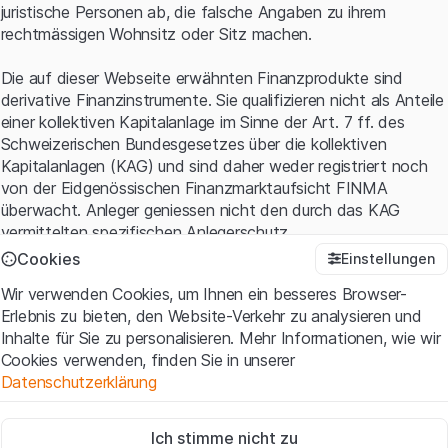
juristische Personen ab, die falsche Angaben zu ihrem
rechtmässigen Wohnsitz oder Sitz machen.
Die auf dieser Webseite erwähnten Finanzprodukte sind
derivative Finanzinstrumente. Sie qualifizieren nicht als Anteile
einer kollektiven Kapitalanlage im Sinne der Art. 7 ff. des
Schweizerischen Bundesgesetzes über die kollektiven
Kapitalanlagen (KAG) und sind daher weder registriert noch
von der Eidgenössischen Finanzmarktaufsicht FINMA
überwacht. Anleger geniessen nicht den durch das KAG
vermittelten spezifischen Anlegerschutz.
Cookies
Einstellungen
Anwendungsbedingungen und rechtliche Informationen
Wir verwenden Cookies, um Ihnen ein besseres Browser-
Mit dem Zugriff auf diese Website der Leonteq Securities AG
Erlebnis zu bieten, den Website-Verkehr zu analysieren und
(die "Website") erklären Sie, dass Sie die rechtlichen
Inhalte für Sie zu personalisieren. Mehr Informationen, wie wir
Informationen und die wichtigen Hinweise und
Cookies verwenden, finden Sie in unserer
Nutzungsbedingungen
verstanden haben und akzeptieren.
Datenschutzerklärung
Wenn Sie mit den Nutzungsbedingungen nicht einverstanden
sind, unterlassen Sie bitte den Zugriff auf diese Website.
Zwingend notwendig
Ich stimme nicht zu
Diese Cookies sind für die Website erforderlich und können nicht