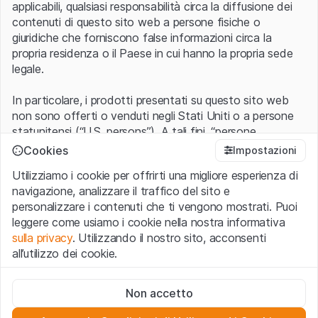
applicabili, qualsiasi responsabilità circa la diffusione dei
contenuti di questo sito web a persone fisiche o
giuridiche che forniscono false informazioni circa la
propria residenza o il Paese in cui hanno la propria sede
legale.
In particolare, i prodotti presentati su questo sito web
non sono offerti o venduti negli Stati Uniti o a persone
statunitensi (“U.S. persons”). A tali fini, “persone
statunitensi” vanno intese nel significato ad esse ascritto
Cookies
Impostazioni
nel Regulation S dello United States Securities Act of
Utilizziamo i cookie per offrirti una migliore esperienza di
1933 che include le persone residenti negli Stati Uniti
navigazione, analizzare il traffico del sito e
d’America, le società per azioni e le altre forme societarie
personalizzare i contenuti che ti vengono mostrati. Puoi
americane.
leggere come usiamo i cookie nella nostra informativa
sulla privacy
. Utilizzando il nostro sito, acconsenti
Condizioni di utilizzo e informazioni legali
all’utilizzo dei cookie.
Con l’accesso al sito web (di seguito, il “Sito”) si dichiara
di aver compreso e di accettare le informazioni legali, le
Cookie strettamente necessari
avvertenze importanti e le condizioni di utilizzo ivi rese
Non accetto
Questi cookie sono necessari per il funzionamento del sito
disponibili.
Nel caso in cui le
Condizioni di utilizzo
non
web e non possono essere disattivati.