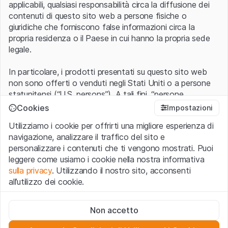
applicabili, qualsiasi responsabilità circa la diffusione dei
contenuti di questo sito web a persone fisiche o
giuridiche che forniscono false informazioni circa la
propria residenza o il Paese in cui hanno la propria sede
legale.
In particolare, i prodotti presentati su questo sito web
non sono offerti o venduti negli Stati Uniti o a persone
statunitensi (“U.S. persons”). A tali fini, “persone
statunitensi” vanno intese nel significato ad esse ascritto
Cookies
Impostazioni
nel Regulation S dello United States Securities Act of
Utilizziamo i cookie per offrirti una migliore esperienza di
1933 che include le persone residenti negli Stati Uniti
navigazione, analizzare il traffico del sito e
d’America, le società per azioni e le altre forme societarie
personalizzare i contenuti che ti vengono mostrati. Puoi
americane.
leggere come usiamo i cookie nella nostra informativa
sulla privacy
. Utilizzando il nostro sito, acconsenti
Condizioni di utilizzo e informazioni legali
all’utilizzo dei cookie.
Con l’accesso al sito web (di seguito, il “Sito”) si dichiara
di aver compreso e di accettare le informazioni legali, le
Cookie strettamente necessari
avvertenze importanti e le condizioni di utilizzo ivi rese
Non accetto
Questi cookie sono necessari per il funzionamento del sito
disponibili.
Nel caso in cui le
Condizioni di utilizzo
non
web e non possono essere disattivati.