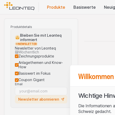
Produkte
Basis​werte
Neuig
Produktdetails
Bleiben Sie mit Leonteq
informiert
NEWSLETTER
Newsletter von Leonteq
Wöchentlich
Zeichnungsprodukte
Anlagethemen und Know-
How
Willkommen 
Basiswert im Fokus
Coupon Gigant
Email
Wichtige Hin
Newsletter abonnieren
Die Informationen a
Schweiz gedacht.