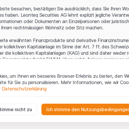
Serverfehler.
site besuchen, bestätigen Sie ausdrücklich, dass Sie Ihren Wo
 haben. Leonteq Securities AG lehnt explizit jegliche Verantw
ormationen oder Dokumenten an Einzelpersonen oder juristisc
 ihrem rechtmässigen Wohnsitz oder Sitz machen.
eite erwähnten Finanzprodukte sind derivative Finanzinstrument
ner kollektiven Kapitalanlage im Sinne der Art. 7 ff. des Schwei
 die kollektiven Kapitalanlagen (KAG) und sind daher weder r
n Finanzmarktaufsicht FINMA überwacht. Anleger geniessen n
ezifischen Anlegerschutz.
es, um Ihnen ein besseres Browser-Erlebnis zu bieten, den W
ungen und rechtliche Informationen
alte für Sie zu personalisieren. Mehr Informationen, wie wir Co
 diese Website der Leonteq Securities AG (die "Website") erklär
r
Datenschutzerklärung
tionen und die wichtigen Hinweise und
Nutzungsbedingungen
v
nn Sie mit den Nutzungsbedingungen nicht einverstanden sind,
ig
f diese Website.
r die Website erforderlich und können nicht deaktiviert werden.
stimme nicht zu
Ich stimme den Nutzungsbedingungen
n
lgüterrechte (wie z.B. Urheber¬, Design¬ und Markenrechte) a
gen die Interaktionen der Website-Besucher in anonymer Form, um d
 Material liegen bei Leonteq Securities AG oder Plattform-Par