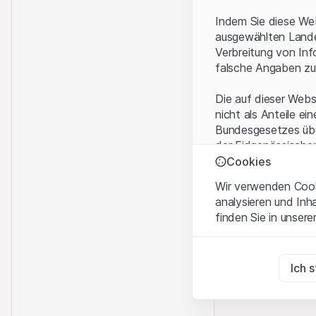
Indem Sie diese Web
ausgewählten Landes
Verbreitung von Inf
falsche Angaben zu
Die auf dieser Webs
nicht als Anteile ei
Bundesgesetzes über
der Eidgenössische
KAG vermittelten sp
Cookies
Wir verwenden Cooki
Anwendungsbeding
analysieren und Inh
Mit dem Zugriff auf
finden Sie in unsere
rechtlichen Informa
und akzeptieren. We
Zwingend notwend
bitte den Zugriff au
Diese Cookies sind fü
Ich 
Eigentumsrechte
Zu Analysezwecke
Sämtliche Immateria
Diese Cookies verfol
Website enthaltenen