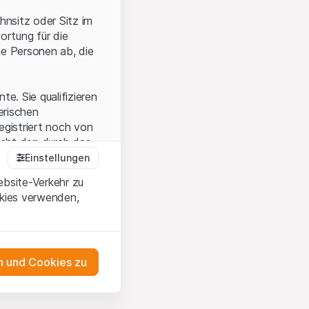
hnsitz oder Sitz im
ortung für die
he Personen ab, die
e. Sie qualifizieren
zerischen
egistriert noch von
icht den durch das
Einstellungen
ebsite-Verkehr zu
okies verwenden,
en Sie, dass Sie die
erstanden haben
 unterlassen Sie
 und Cookies zu
n dem auf der
as Engagement
tnern, welche die