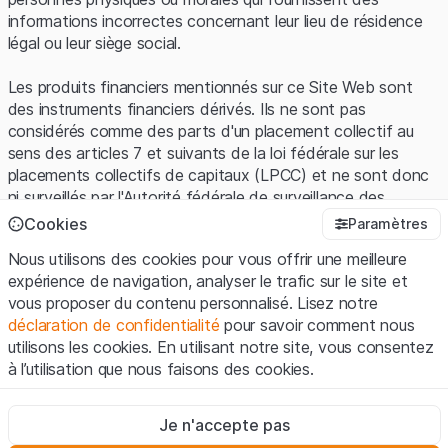
informations incorrectes concernant leur lieu de résidence
légal ou leur siège social.
Les produits financiers mentionnés sur ce Site Web sont
des instruments financiers dérivés. Ils ne sont pas
considérés comme des parts d'un placement collectif au
sens des articles 7 et suivants de la loi fédérale sur les
placements collectifs de capitaux (LPCC) et ne sont donc
ni surveillés par l'Autorité fédérale de surveillance des
marchés financiers (FINMA) ni enregistrés auprès de la
Cookies
Paramètres
FINMA. Les investisseurs ne bénéficient pas de la
Nous utilisons des cookies pour vous offrir une meilleure
protection spécifique des investisseurs prévue par la LPCC.
expérience de navigation, analyser le trafic sur le site et
vous proposer du contenu personnalisé. Lisez notre
Conditions d'utilisation et informations juridiques
déclaration de confidentialité
pour savoir comment nous
En utilisant le Site Web de Leonteq Securities AG (ci-après
utilisons les cookies. En utilisant notre site, vous consentez
"Site Web"), vous confirmez que vous avez compris et que
à l’utilisation que nous faisons des cookies.
vous acceptez les informations juridiques, les notes
importantes et les
Conditions d'utilisation
présentées ici. Si
Strictement nécessaires
vous n'acceptez pas les Conditions d'utilisation, veuillez-
Je n'accepte pas
Ces cookies sont nécessaires au bon fonctionnement du site
vous abstenir d'utiliser ce Site Web.
Internet et ne peuvent pas être désactivés.