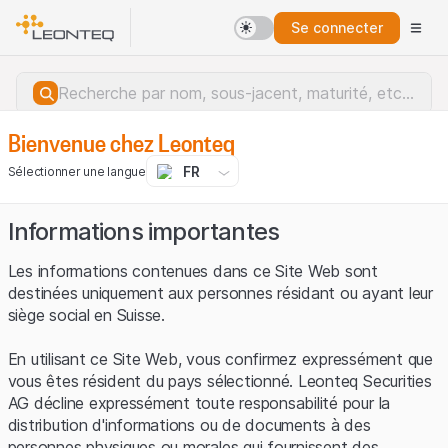
Se connecter
Bienvenue chez Leonteq
FR
Sélectionner une langue
Informations importantes
Les informations contenues dans ce Site Web sont
destinées uniquement aux personnes résidant ou ayant leur
siège social en Suisse.
En utilisant ce Site Web, vous confirmez expressément que
vous êtes résident du pays sélectionné. Leonteq Securities
AG décline expressément toute responsabilité pour la
distribution d'informations ou de documents à des
Erreur du serveur.
personnes physiques ou morales qui fournissent des