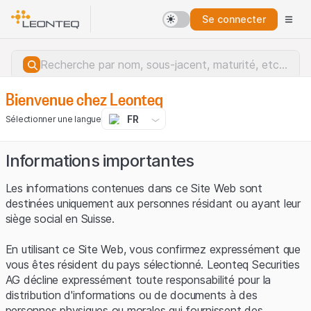
Se connecter
Bienvenue chez Leonteq
FR
Sélectionner une langue
Informations importantes
Les informations contenues dans ce Site Web sont
destinées uniquement aux personnes résidant ou ayant leur
siège social en Suisse.
En utilisant ce Site Web, vous confirmez expressément que
vous êtes résident du pays sélectionné. Leonteq Securities
AG décline expressément toute responsabilité pour la
distribution d'informations ou de documents à des
Erreur du serveur.
personnes physiques ou morales qui fournissent des