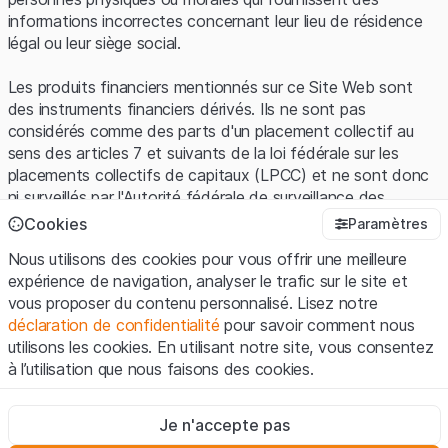
informations incorrectes concernant leur lieu de résidence
légal ou leur siège social.
Les produits financiers mentionnés sur ce Site Web sont
des instruments financiers dérivés. Ils ne sont pas
considérés comme des parts d'un placement collectif au
sens des articles 7 et suivants de la loi fédérale sur les
placements collectifs de capitaux (LPCC) et ne sont donc
ni surveillés par l'Autorité fédérale de surveillance des
marchés financiers (FINMA) ni enregistrés auprès de la
Cookies
Paramètres
FINMA. Les investisseurs ne bénéficient pas de la
Nous utilisons des cookies pour vous offrir une meilleure
protection spécifique des investisseurs prévue par la LPCC.
expérience de navigation, analyser le trafic sur le site et
vous proposer du contenu personnalisé. Lisez notre
Conditions d'utilisation et informations juridiques
déclaration de confidentialité
pour savoir comment nous
En utilisant le Site Web de Leonteq Securities AG (ci-après
utilisons les cookies. En utilisant notre site, vous consentez
"Site Web"), vous confirmez que vous avez compris et que
à l’utilisation que nous faisons des cookies.
vous acceptez les informations juridiques, les notes
importantes et les
Conditions d'utilisation
présentées ici. Si
Strictement nécessaires
vous n'acceptez pas les Conditions d'utilisation, veuillez-
Je n'accepte pas
Ces cookies sont nécessaires au bon fonctionnement du site
vous abstenir d'utiliser ce Site Web.
Internet et ne peuvent pas être désactivés.