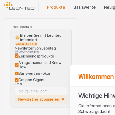
Produkte
Basis​werte
Neuig
Produktdetails
Bleiben Sie mit Leonteq
informiert
NEWSLETTER
Newsletter von Leonteq
Wöchentlich
Zeichnungsprodukte
Anlagethemen und Know-
How
Willkommen 
Basiswert im Fokus
Coupon Gigant
Email
Wichtige Hin
Newsletter abonnieren
Die Informationen a
Schweiz gedacht.