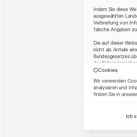
Indem Sie diese Web
ausgewählten Landes
Verbreitung von Inf
falsche Angaben zu
Die auf dieser Webs
nicht als Anteile ei
Bundesgesetzes über
der Eidgenössische
KAG vermittelten sp
Cookies
Wir verwenden Cooki
Anwendungsbeding
analysieren und Inh
Mit dem Zugriff auf
finden Sie in unsere
rechtlichen Informa
und akzeptieren. We
Zwingend notwend
bitte den Zugriff au
Diese Cookies sind fü
Ich 
Eigentumsrechte
Zu Analysezwecke
Sämtliche Immateria
Diese Cookies verfol
Website enthaltenen