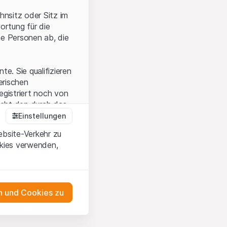
hnsitz oder Sitz im
ortung für die
he Personen ab, die
e. Sie qualifizieren
zerischen
egistriert noch von
icht den durch das
Einstellungen
ebsite-Verkehr zu
okies verwenden,
en Sie, dass Sie die
erstanden haben
 unterlassen Sie
 und Cookies zu
n dem auf der
as Engagement
tnern, welche die