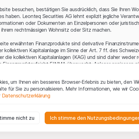
Serverfehler.
site besuchen, bestätigen Sie ausdrücklich, dass Sie Ihren Wo
 haben. Leonteq Securities AG lehnt explizit jegliche Verantw
ormationen oder Dokumenten an Einzelpersonen oder juristisc
 ihrem rechtmässigen Wohnsitz oder Sitz machen.
eite erwähnten Finanzprodukte sind derivative Finanzinstrument
ner kollektiven Kapitalanlage im Sinne der Art. 7 ff. des Schwei
 die kollektiven Kapitalanlagen (KAG) und sind daher weder r
n Finanzmarktaufsicht FINMA überwacht. Anleger geniessen n
ezifischen Anlegerschutz.
es, um Ihnen ein besseres Browser-Erlebnis zu bieten, den W
ungen und rechtliche Informationen
alte für Sie zu personalisieren. Mehr Informationen, wie wir Co
 diese Website der Leonteq Securities AG (die "Website") erklär
r
Datenschutzerklärung
tionen und die wichtigen Hinweise und
Nutzungsbedingungen
v
nn Sie mit den Nutzungsbedingungen nicht einverstanden sind,
ig
f diese Website.
r die Website erforderlich und können nicht deaktiviert werden.
stimme nicht zu
Ich stimme den Nutzungsbedingungen
n
lgüterrechte (wie z.B. Urheber¬, Design¬ und Markenrechte) a
gen die Interaktionen der Website-Besucher in anonymer Form, um d
 Material liegen bei Leonteq Securities AG oder Plattform-Par